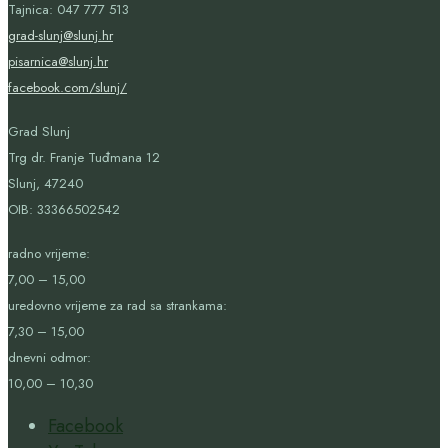
Tajnica: 047 777 513
grad-slunj@slunj.hr
pisarnica@slunj.hr
facebook.com/slunj/
Grad Slunj
Trg dr. Franje Tuđmana 12
Slunj, 47240
OIB:
33366502542
radno vrijeme:
7,00 – 15,00
uredovno vrijeme za rad sa strankama:
7,30 – 15,00
dnevni odmor:
10,00 – 10,30
Facebook