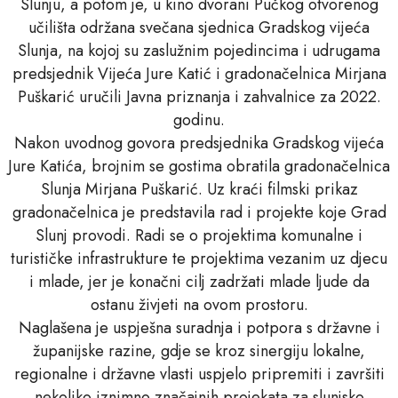
Slunju, a potom je, u kino dvorani Pučkog otvorenog
učilišta održana svečana sjednica Gradskog vijeća
Slunja, na kojoj su zaslužnim pojedincima i udrugama
predsjednik Vijeća Jure Katić i gradonačelnica Mirjana
Puškarić uručili Javna priznanja i zahvalnice za 2022.
godinu.
Nakon uvodnog govora predsjednika Gradskog vijeća
Jure Katića, brojnim se gostima obratila gradonačelnica
Slunja Mirjana Puškarić. Uz kraći filmski prikaz
gradonačelnica je predstavila rad i projekte koje Grad
Slunj provodi. Radi se o projektima komunalne i
turističke infrastrukture te projektima vezanim uz djecu
i mlade, jer je konačni cilj zadržati mlade ljude da
ostanu živjeti na ovom prostoru.
Naglašena je uspješna suradnja i potpora s državne i
županijske razine, gdje se kroz sinergiju lokalne,
regionalne i državne vlasti uspjelo pripremiti i završiti
nekoliko iznimno značajnih projekata za slunjsko