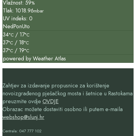
Vlažnost: 59
%
Tlak: 1018.96
mbar
UV indeks: 0
Ned
Pon
Uto
34
/ 17
°C
°C
37
/ 18
°C
°C
37
/ 19
°C
°C
powered by
Weather Atlas
Zahtjev za izdavanje propusnice za korištenje
novoizgrađenog pješačkog mosta i šetnice u Rastokama
preuzmite ovdje
OVDJE
Obrazac možete dostaviti osobno ili putem e-maila
webshop@slunj.hr
Centrala: 047 777 102