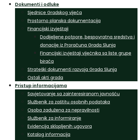
Dokumenti i odluke
Sjednice Gradskog vijeća
Prostorno planska dokumentacija
Financijski izvještaji
Dodijeljene potpore, bespovratna sredstva i
donacije iz Proračuna Grada Slunja
Financijski izvještaji vijećnika sa liste grupe
birača
Strateški dokumenti razvoja Grada Slunja
Ostali akti grada
Pristup informacijama
Savjetovanje sa zainteresiranom javnošću
Službenik za zaštitu osobnih podataka
Osoba zadužena za nepravilnosti
Službenik za informiranje
Evidencija sklopljenih ugovora
Katalog informacija