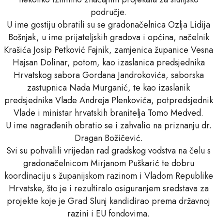
područje.
U ime gostiju obratili su se gradonačelnica Ozlja Lidija
Bošnjak, u ime prijateljskih gradova i općina, načelnik
Krašića Josip Petković Fajnik, zamjenica županice Vesna
Hajsan Dolinar, potom, kao izaslanica predsjednika
Hrvatskog sabora Gordana Jandrokovića, saborska
zastupnica Nada Murganić, te kao izaslanik
predsjednika Vlade Andreja Plenkovića, potpredsjednik
Vlade i ministar hrvatskih branitelja Tomo Medved.
U ime nagrađenih obratio se i zahvalio na priznanju dr.
Dragan Božičević.
Svi su pohvalili vrijedan rad gradskog vodstva na čelu s
gradonačelnicom Mirjanom Puškarić te dobru
koordinaciju s županijskom razinom i Vladom Republike
Hrvatske, što je i rezultiralo osiguranjem sredstava za
projekte koje je Grad Slunj kandidirao prema državnoj
razini i EU fondovima.