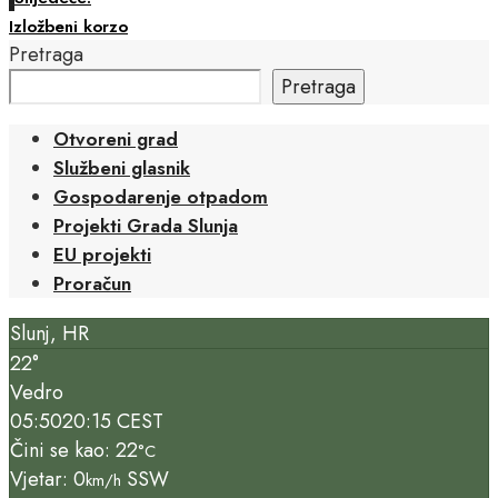
Izložbeni korzo
Pretraga
Pretraga
Otvoreni grad
Službeni glasnik
Gospodarenje otpadom
Projekti Grada Slunja
EU projekti
Proračun
Slunj, HR
22°
Vedro
05:50
20:15 CEST
Čini se kao: 22
°C
Vjetar: 0
SSW
km/h