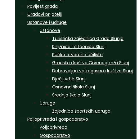
Povijest grada
Gradovi prijatelji
Ustanove i udruge
Ustanove
Turistička zajednica Grada Slunja
Knjižnica i čitaonica Slunj
Pučko otvoreno učilište
Gradsko društvo Crvenog križa Slunj
Dobrovoljno vatrogasno društvo Slunj
Dječji vrtić Slunj
Osnovna škola Slunj
Srednja škola Slunj
Udruge
Zajednica športskih udruga
Poljoprivreda i gospodarstvo
Poljoprivreda
Gospodarstvo