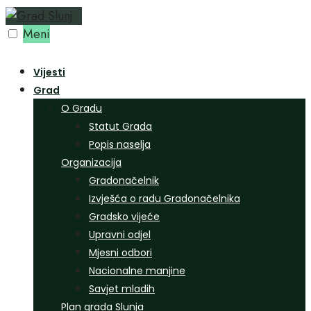
Preskoči
na
Meni
sadržaj
Vijesti
Grad
O Gradu
Statut Grada
Popis naselja
Organizacija
Gradonačelnik
Izvješća o radu Gradonačelnika
Gradsko vijeće
Upravni odjel
Mjesni odbori
Nacionalne manjine
Savjet mladih
Plan grada Slunja