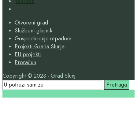
YouTube
Open
Search
Otvoreni grad
Window
Službeni glasnik
Gospodarenje otpadom
Projekti Grada Slunja
EU projekti
Proračun
Copyright © 2023 - Grad Slunj
Search
Pretraga
for:
Close
↑
Search
Window