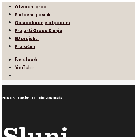
Otvoreni grad
Službeni glasnik
Gospodarenje otpadom
Projekti Grada Slunja
EU projekti
Proračun
Facebook
YouTube
Open
Search
Window
Home
Vijesti
Slunj obilježio Dan grada
Slunj