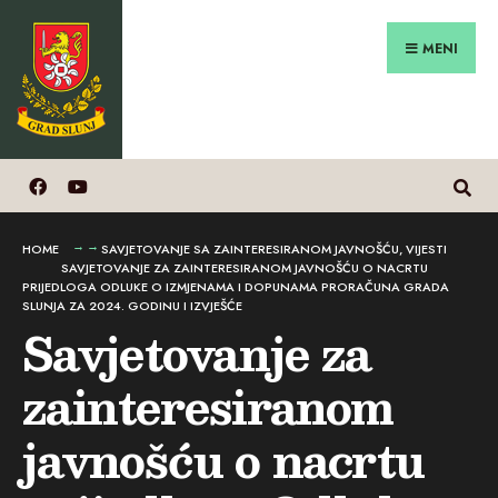
Search
Preskoči
for:
na
MENI
sadržaj
HOME
SAVJETOVANJE SA ZAINTERESIRANOM JAVNOŠĆU
,
VIJESTI
SAVJETOVANJE ZA ZAINTERESIRANOM JAVNOŠĆU O NACRTU
PRIJEDLOGA ODLUKE O IZMJENAMA I DOPUNAMA PRORAČUNA GRADA
SLUNJA ZA 2024. GODINU I IZVJEŠĆE
Savjetovanje za
zainteresiranom
javnošću o nacrtu