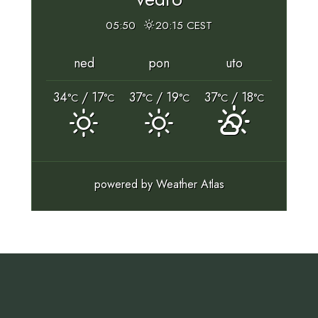
05:50
20:15 CEST
ned
pon
uto
34
/ 17
37
/ 19
37
/ 18
°C
°C
°C
°C
°C
°C
powered by
Weather Atlas