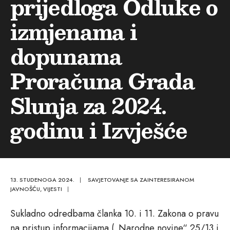
prijedloga Odluke o
izmjenama i
dopunama
Proračuna Grada
Slunja za 2024.
godinu i Izvješće
13. STUDENOGA 2024.
|
SAVJETOVANJE SA ZAINTERESIRANOM
JAVNOŠĆU
,
VIJESTI
|
Sukladno odredbama članka 10. i 11. Zakona o pravu
na pristup informacijama („Narodne novine“ 25/13 i