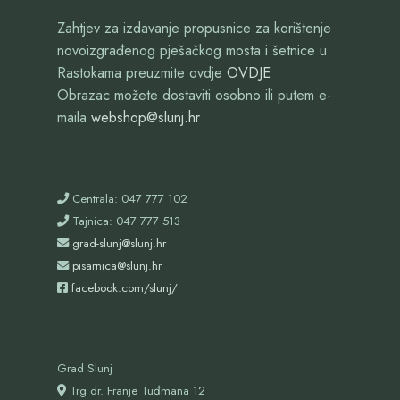
Zahtjev za izdavanje propusnice za korištenje
novoizgrađenog pješačkog mosta i šetnice u
Rastokama preuzmite ovdje
OVDJE
Obrazac možete dostaviti osobno ili putem e-
maila
webshop@slunj.hr
Centrala: 047 777 102
Tajnica: 047 777 513
grad-slunj@slunj.hr
pisarnica@slunj.hr
facebook.com/slunj/
Grad Slunj
Trg dr. Franje Tuđmana 12