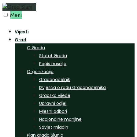
Preskoči
na
Meni
sadržaj
Vijesti
Grad
O Gradu
Statut Grada
Popis naselja
Organizacija
Gradonačelnik
Izvješća o radu Gradonačelnika
Gradsko vijeće
Upravni odjel
Mjesni odbori
Nacionalne manjine
Savjet mladih
Plan grada Slunja