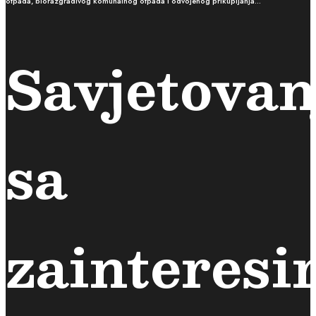
otpada, biorazgradivog komunalnog otpada i odvojenog prikupljanja…
Savjetovan
sa
zainteres