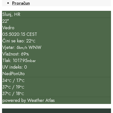
Proračun
Slunj, HR
22°
Vedro
05:50
20:15 CEST
Čini se kao: 22
°C
Vjetar: 6
WNW
km/h
Vlažnost: 69
%
Tlak: 1017.95
mbar
UV indeks: 0
Ned
Pon
Uto
34
/ 17
°C
°C
37
/ 19
°C
°C
37
/ 18
°C
°C
powered by
Weather Atlas