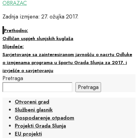
OBRAZAC
Zadnja izmjena: 27. ožujka 2017.
Prethodno:
Odličan uspjeh slunjskih kuglaša
Slijedeće:
Savjetovanje sa zainteresiranom javnošću o nacrtu Odluke
o izmjenama programa u športu Grada Slunja za 2017. i
izvješće o savjetovanju
Pretraga
Pretraga
Otvoreni grad
Službeni glasnik
Gospodarenje otpadom
Projekti Grada Slunja
EU projekti