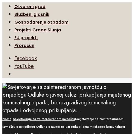
Otvoreni grad
Službeni glasnik
Gospodarenje otpadom
Projekti Grada Slunja
EU projekti
Proračun
Facebook
YouTube
Open
Search
Window
Home
Savjetovanje sa zainteresiranom javnošću
Savjetovanje sa zainteresiranom
javnošću o prijedlogu Odluke o javnoj usluzi prikupljanja miješanog komunalnog