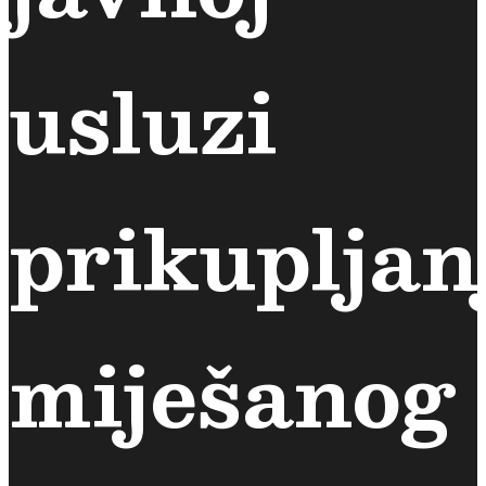
usluzi
prikupljan
miješanog