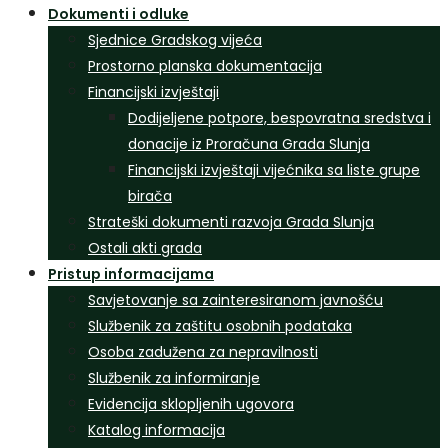
Dokumenti i odluke
Sjednice Gradskog vijeća
Prostorno planska dokumentacija
Financijski izvještaji
Dodijeljene potpore, bespovratna sredstva i
donacije iz Proračuna Grada Slunja
Financijski izvještaji vijećnika sa liste grupe
birača
Strateški dokumenti razvoja Grada Slunja
Ostali akti grada
Pristup informacijama
Savjetovanje sa zainteresiranom javnošću
Službenik za zaštitu osobnih podataka
Osoba zadužena za nepravilnosti
Službenik za informiranje
Evidencija sklopljenih ugovora
Katalog informacija