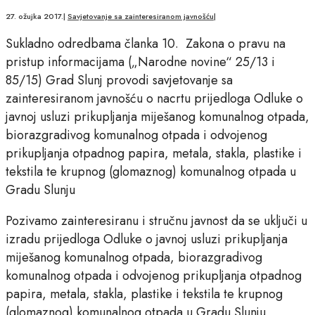
27. ožujka 2017.
|
Savjetovanje sa zainteresiranom javnošću
|
Sukladno odredbama članka 10. Zakona o pravu na
pristup informacijama („Narodne novine“ 25/13 i
85/15) Grad Slunj provodi savjetovanje sa
zainteresiranom javnošću o nacrtu prijedloga Odluke o
javnoj usluzi prikupljanja miješanog komunalnog otpada,
biorazgradivog komunalnog otpada i odvojenog
prikupljanja otpadnog papira, metala, stakla, plastike i
tekstila te krupnog (glomaznog) komunalnog otpada u
Gradu Slunju
Pozivamo zainteresiranu i stručnu javnost da se uključi u
izradu prijedloga Odluke o javnoj usluzi prikupljanja
miješanog komunalnog otpada, biorazgradivog
komunalnog otpada i odvojenog prikupljanja otpadnog
papira, metala, stakla, plastike i tekstila te krupnog
(glomaznog) komunalnog otpada u Gradu Slunju