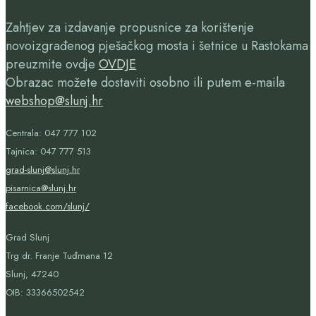
Zahtjev za izdavanje propusnice za korištenje
novoizgrađenog pješačkog mosta i šetnice u Rastokama
preuzmite ovdje
OVDJE
Obrazac možete dostaviti osobno ili putem e-maila
webshop@slunj.hr
Centrala: 047 777 102
Tajnica: 047 777 513
grad-slunj@slunj.hr
pisarnica@slunj.hr
facebook.com/slunj/
Grad Slunj
Trg dr. Franje Tuđmana 12
Slunj, 47240
OIB:
33366502542