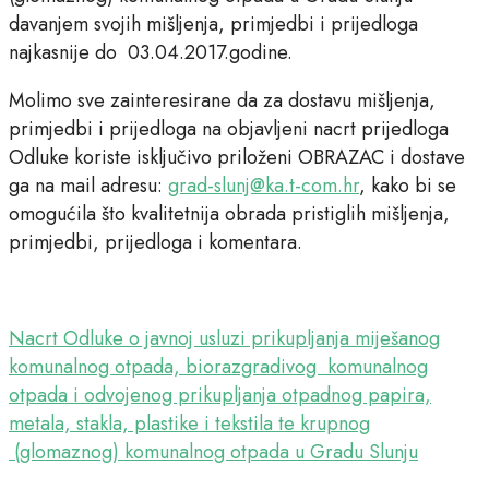
davanjem svojih mišljenja, primjedbi i prijedloga
najkasnije do 03.04.2017.godine.
Molimo sve zainteresirane da za dostavu mišljenja,
primjedbi i prijedloga na objavljeni nacrt prijedloga
Odluke koriste isključivo priloženi OBRAZAC i dostave
ga na mail adresu:
grad-slunj@ka.t-com.hr
, kako bi se
omogućila što kvalitetnija obrada pristiglih mišljenja,
primjedbi, prijedloga i komentara.
Nacrt Odluke o javnoj usluzi prikupljanja miješanog
komunalnog otpada, biorazgradivog komunalnog
otpada i odvojenog prikupljanja otpadnog papira,
metala, stakla, plastike i tekstila te krupnog
(glomaznog) komunalnog otpada u Gradu Slunju