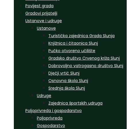
Povijest grada
Gradovi prijatelji
Ustanove i udruge
Ustanove
Turistička zajednica Grada Slunja
Knjižnica i čitaonica Slunj
Pučko otvoreno učilište
Gradsko društvo Crvenog križa Slunj
Dobrovoljno vatrogasno društvo Slunj
Dječji vrtić Slunj
Osnovna škola Slunj
Srednja škola Slunj
Udruge
Zajednica športskih udruga
Poljoprivreda i gospodarstvo
Poljoprivreda
Gospodarstvo