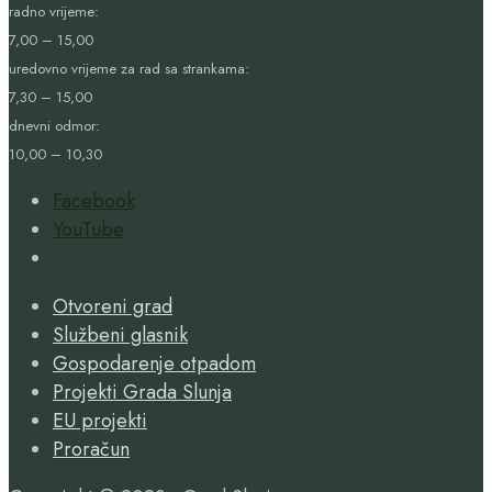
radno vrijeme:
7,00 – 15,00
uredovno vrijeme za rad sa strankama:
7,30 – 15,00
dnevni odmor:
10,00 – 10,30
Facebook
YouTube
Open
Search
Otvoreni grad
Window
Službeni glasnik
Gospodarenje otpadom
Projekti Grada Slunja
EU projekti
Proračun