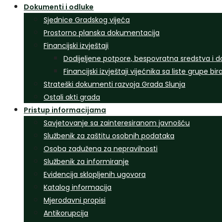
Dokumenti i odluke
Sjednice Gradskog vijeća
Prostorno planska dokumentacija
Financijski izvještaji
Dodijeljene potpore, bespovratna sredstva i d
Financijski izvještaji vijećnika sa liste grupe bi
Strateški dokumenti razvoja Grada Slunja
Ostali akti grada
Pristup informacijama
Savjetovanje sa zainteresiranom javnošću
Službenik za zaštitu osobnih podataka
Osoba zadužena za nepravilnosti
Službenik za informiranje
Evidencija sklopljenih ugovora
Katalog informacija
Mjerodavni propisi
Antikorupcija