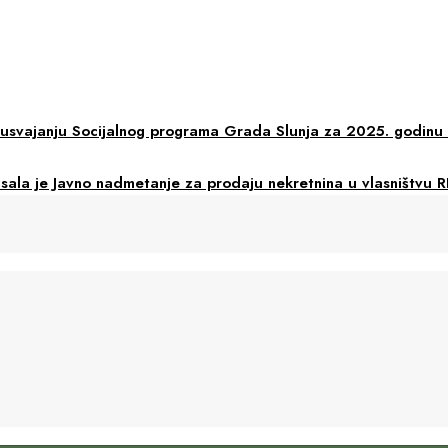
usvajanju Socijalnog programa Grada Slunja za 2025. godinu i
sala je Javno nadmetanje za prodaju nekretnina u vlasništvu 