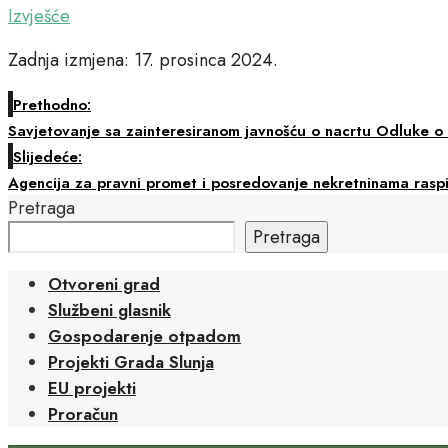
Izvješće
Zadnja izmjena: 17. prosinca 2024.
Prethodno:
Savjetovanje sa zainteresiranom javnošću o nacrtu Odluke o 
Slijedeće:
Agencija za pravni promet i posredovanje nekretninama raspi
Pretraga
Pretraga
Otvoreni grad
Službeni glasnik
Gospodarenje otpadom
Projekti Grada Slunja
EU projekti
Proračun