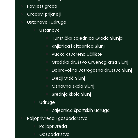
Povijest grada
Gradovi prijatelji
Ustanove i udruge
Ustanove
Turistička zajednica Grada Slunja
Knjižnica i čitaonica Slunj
Pučko otvoreno učilište
Gradsko društvo Crvenog križa Slunj
Dobrovoljno vatrogasno društvo Slunj
Dječji vrtić Slunj
Osnovna škola Slunj
Srednja škola Slunj
Udruge
Zajednica športskih udruga
Poljoprivreda i gospodarstvo
Poljoprivreda
Gospodarstvo