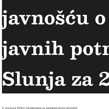
javnošću 
javnih pot
Slunja za 2
6. prosinca 2024.
|
Savjetovanje sa zainteresiranom javnošću
|