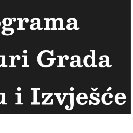
rograma
uri Grada
 i Izvješće