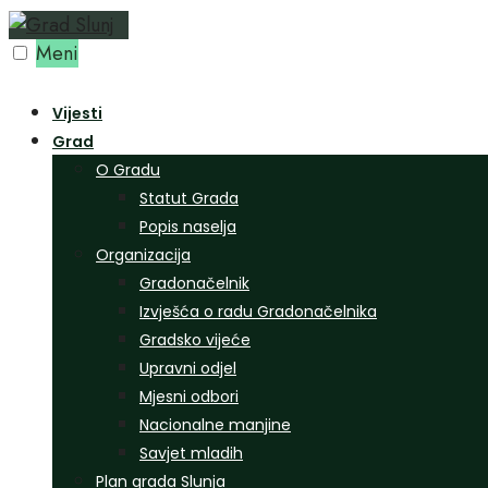
Preskoči
na
Meni
sadržaj
Vijesti
Grad
O Gradu
Statut Grada
Popis naselja
Organizacija
Gradonačelnik
Izvješća o radu Gradonačelnika
Gradsko vijeće
Upravni odjel
Mjesni odbori
Nacionalne manjine
Savjet mladih
Plan grada Slunja