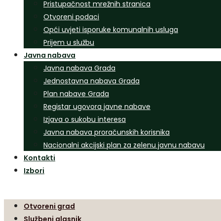
Pristupačnost mrežnih stranica
Otvoreni podaci
Opći uvjeti isporuke komunalnih usluga
Prijem u službu
Javna nabava
Javna nabava Grada
Jednostavna nabava Grada
Plan nabave Grada
Registar ugovora javne nabave
Izjava o sukobu interesa
Javna nabava proračunskih korisnika
Nacionalni akcijski plan za zelenu javnu nabavu
Kontakti
Izbori
Otvoreni grad
Službeni glasnik