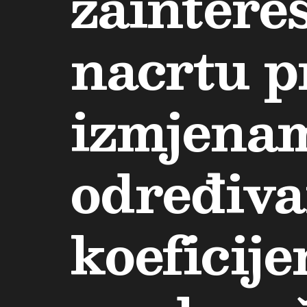
zaintere
nacrtu p
izmjena
određiva
koeficij