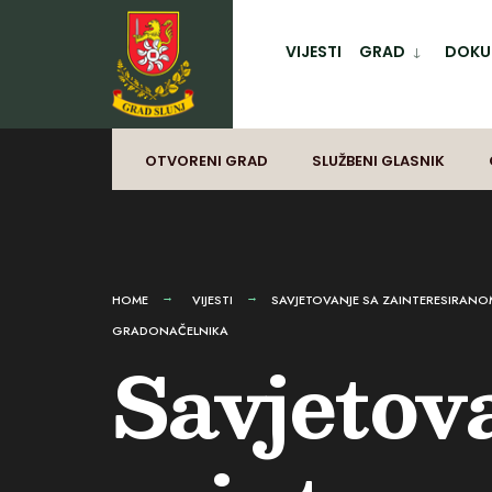
for:
Preskoči
na
VIJESTI
GRAD
DOKUM
sadržaj
OTVORENI GRAD
SLUŽBENI GLASNIK
HOME
VIJESTI
SAVJETOVANJE SA ZAINTERESIRANO
GRADONAČELNIKA
Savjetov