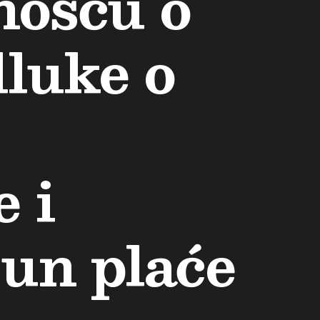
nošću o
dluke o
 i
čun plaće