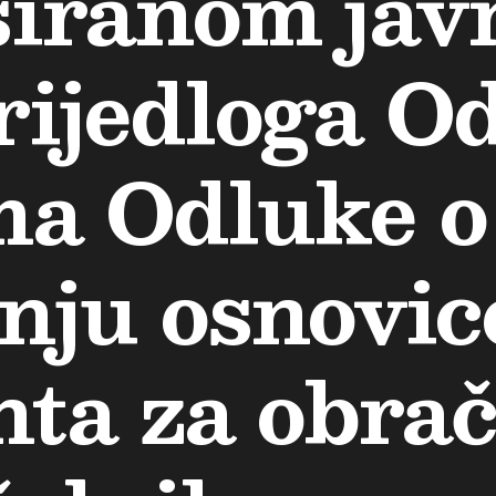
siranom jav
rijedloga O
ma Odluke o
nju osnovice
enta za obra