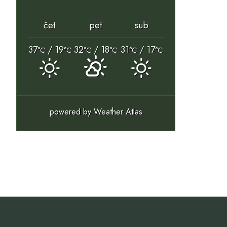
čet
pet
sub
37
/ 19
32
/ 18
31
/ 17
°C
°C
°C
°C
°C
°C
powered by
Weather Atlas