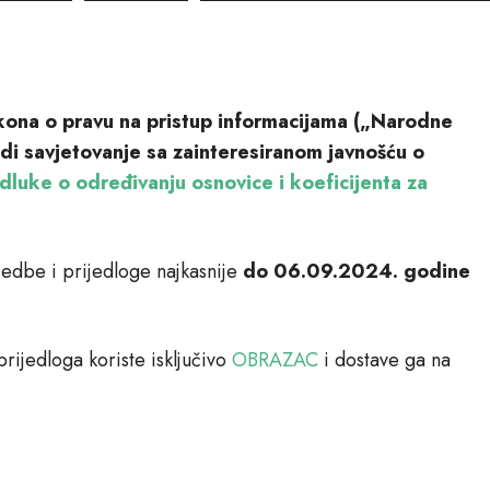
elnika
kona o pravu na pristup informacijama („Narodne
i savjetovanje sa zainteresiranom javnošću o
luke o određivanju osnovice i koeficijenta za
jedbe i prijedloge najkasnije
do 06.09.2024. godine
rijedloga koriste isključivo
OBRAZAC
i dostave ga na