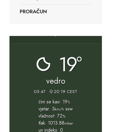
PRORAČUN
Slunj, HR
19°
vedro
05:47
20:19 CEST
čini se kao: 19
°c
vjetar: 3
ssw
km/h
vlažnost: 72
%
tlak: 1013.88
mbar
uv indeks: 0