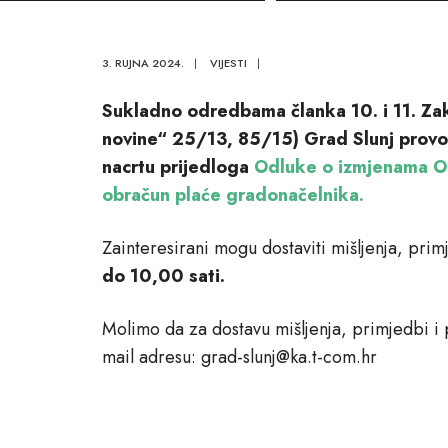
gradonač
3. RUJNA 2024.
|
VIJESTI
|
Sukladno odredbama članka 10. i 11. Za
novine“ 25/13, 85/15) Grad Slunj provod
nacrtu prijedloga
Odluke o izmjenama Od
obračun plaće gradonačelnika.
Zainteresirani mogu dostaviti mišljenja, prim
do 10,00 sati.
Molimo da za dostavu mišljenja, primjedbi i p
mail adresu: grad-slunj@ka.t-com.hr