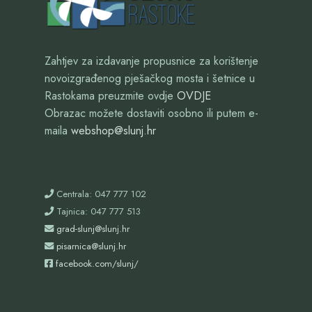
Zahtjev za izdavanje propusnice za korištenje
novoizgrađenog pješačkog mosta i šetnice u
Rastokama preuzmite ovdje
OVDJE
Obrazac možete dostaviti osobno ili putem e-
maila
webshop@slunj.hr
Centrala: 047 777 102
Tajnica: 047 777 513
grad-slunj@slunj.hr
pisarnica@slunj.hr
facebook.com/slunj/