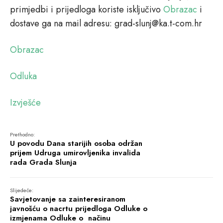
primjedbi i prijedloga koriste isključivo
Obrazac
i
dostave ga na mail adresu: grad-slunj@ka.t-com.hr
Obrazac
Odluka
Izvješće
Prethodno:
U povodu Dana starijih osoba održan
prijem Udruga umirovljenika invalida
rada Grada Slunja
Slijedeće:
Savjetovanje sa zainteresiranom
javnošću o nacrtu prijedloga Odluke o
izmjenama Odluke o načinu