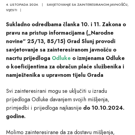
4. LISTOPADA 2024.
|
SAVJETOVANJE SA ZAINTERESIRANOM JAVNOŠĆU
,
VIJESTI
|
Sukladno odredbama članka 10. i 11. Zakona o
pravu na pristup informacijama („Narodne
novine“ 25/13, 85/15) Grad Slunj provodi
savjetovanje sa zainteresiranom javnošću o
nacrtu prijedloga
Odluke
o
izmjenama Odluke
o
koeficijentima za obračun plaće službenika i
namještenika u upravnom tijelu Grada
Svi zainteresirani mogu se uključiti u izradu
prijedloga Odluke davanjem svojih mišljenja,
primjedbi i prijedloga najkasnije
do 10.10.2024.
godine.
Molimo zainteresirane da za dostavu mišljenja,