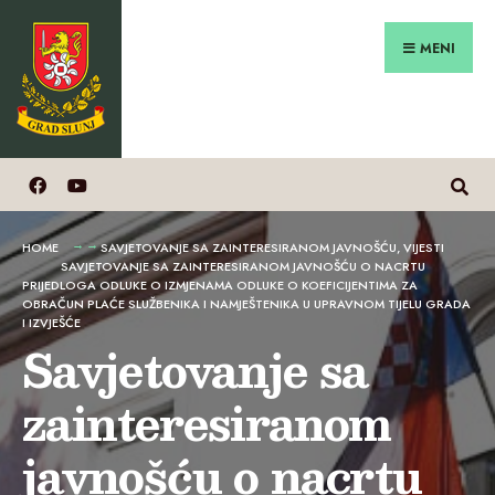
Search
Preskoči
for:
na
MENI
sadržaj
HOME
SAVJETOVANJE SA ZAINTERESIRANOM JAVNOŠĆU
,
VIJESTI
SAVJETOVANJE SA ZAINTERESIRANOM JAVNOŠĆU O NACRTU
PRIJEDLOGA ODLUKE O IZMJENAMA ODLUKE O KOEFICIJENTIMA ZA
OBRAČUN PLAĆE SLUŽBENIKA I NAMJEŠTENIKA U UPRAVNOM TIJELU GRADA
I IZVJEŠĆE
Savjetovanje sa
zainteresiranom
javnošću o nacrtu