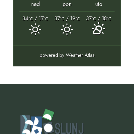
ned
pon
uto
34
/ 17
37
/ 19
37
/ 18
°C
°C
°C
°C
°C
°C
powered by
Weather Atlas