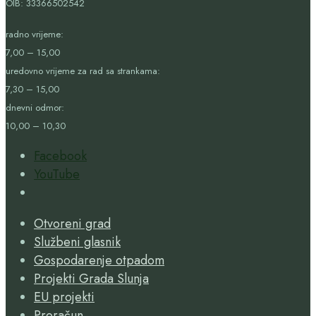
OIB:
33366502542
radno vrijeme:
7,00 – 15,00
uredovno vrijeme za rad sa strankama:
7,30 – 15,00
dnevni odmor:
10,00 – 10,30
Facebook
YouTube
Open
Search
Otvoreni grad
Window
Službeni glasnik
Gospodarenje otpadom
Projekti Grada Slunja
EU projekti
Proračun