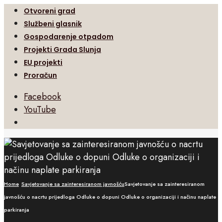
Otvoreni grad
Službeni glasnik
Gospodarenje otpadom
Projekti Grada Slunja
EU projekti
Proračun
Facebook
YouTube
Open
Search
Window
Home
Savjetovanje sa zainteresiranom javnošću
Savjetovanje sa zainteresiranom
javnošću o nacrtu prijedloga Odluke o dopuni Odluke o organizaciji i načinu naplate
parkiranja