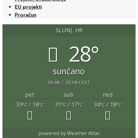
EU projekti
Proračun
SLUNJ, HR
28°
sunčano
05:48
20:18 CEST
pet
sub
ned
33
/ 18
31
/ 17
34
/ 18
°C
°C
°C
°C
°C
°C
powered by
Weather Atlas