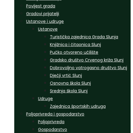
Povijest grada
Gradovi prijatelji
Ustanove i udruge
Ustanove
Turistička zajednica Grada Slunja
Knjižnica i čitaonica Slunj
Pučko otvoreno učilište
Gradsko društvo Crvenog križa Slunj
Dobrovoljno vatrogasno društvo Slunj
Dječji vrtić Slunj
Osnovna škola Slunj
Srednja škola Slunj
Udruge
Zajednica športskih udruga
Poljoprivreda i gospodarstvo
Poljoprivreda
Gospodarstvo