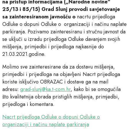
na pristup informacijama („Narodne novine“
25/13 i 85/15) Grad Slunj provodi savjetovanje
sa zainteresiranom javnošću o
nacrtu prijedloga
Odluke o dopuni Odluke o organizaciji i načinu naplate
parkiranja. Pozivamo zainteresiranu i stručnu javnost da
se uključi u izradu prijedloga Odluke davanjem svojih
mišljenja, primjedbi i prijedloga najkasnije do
21.03.2021.godine.
Molimo sve zainteresirane da za dostavu mišljenja,
primjedbi i prijedloga na objavljeni Nacrt prijedloga
koriste isključivo OBRAZAC i dostave ga na mail
adresu:
grad-slunj@ka.t-com.hr
, kako bi se omogućila
što kvalitetnija obrada pristiglih mišljenja, primjedbi,
prijedloga i komentara.
Nacrt prijedloga Odluke o dopuni Odluke o
organizaciji i načinu naplate parkiranja