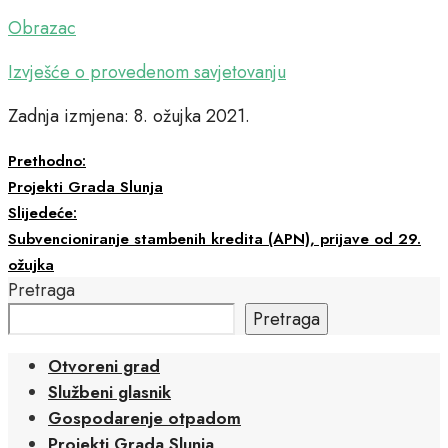
Obrazac
Izvješće o provedenom savjetovanju
Zadnja izmjena: 8. ožujka 2021.
Prethodno:
Projekti Grada Slunja
Slijedeće:
Subvencioniranje stambenih kredita (APN), prijave od 29.
ožujka
Pretraga
Pretraga
Otvoreni grad
Službeni glasnik
Gospodarenje otpadom
Projekti Grada Slunja