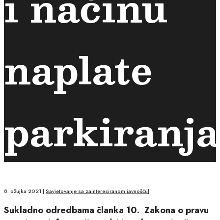
i načinu
naplate
parkiranja
8. ožujka 2021.
|
Savjetovanje sa zainteresiranom javnošću
|
Sukladno odredbama članka 10. Zakona o pravu