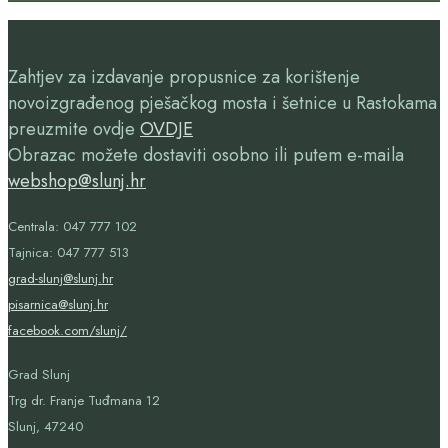
Zahtjev za izdavanje propusnice za korištenje
novoizgrađenog pješačkog mosta i šetnice u Rastokama
preuzmite ovdje
OVDJE
Obrazac možete dostaviti osobno ili putem e-maila
webshop@slunj.hr
Centrala: 047 777 102
Tajnica: 047 777 513
grad-slunj@slunj.hr
pisarnica@slunj.hr
facebook.com/slunj/
Grad Slunj
Trg dr. Franje Tuđmana 12
Slunj, 47240