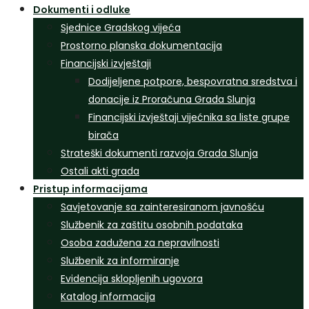
Dokumenti i odluke
Sjednice Gradskog vijeća
Prostorno planska dokumentacija
Financijski izvještaji
Dodijeljene potpore, bespovratna sredstva i
donacije iz Proračuna Grada Slunja
Financijski izvještaji vijećnika sa liste grupe
birača
Strateški dokumenti razvoja Grada Slunja
Ostali akti grada
Pristup informacijama
Savjetovanje sa zainteresiranom javnošću
Službenik za zaštitu osobnih podataka
Osoba zadužena za nepravilnosti
Službenik za informiranje
Evidencija sklopljenih ugovora
Katalog informacija