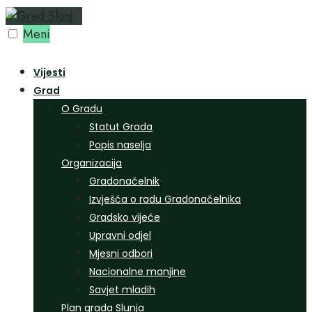
Preskoči
na
Meni
sadržaj
Vijesti
Grad
O Gradu
Statut Grada
Popis naselja
Organizacija
Gradonačelnik
Izvješća o radu Gradonačelnika
Gradsko vijeće
Upravni odjel
Mjesni odbori
Nacionalne manjine
Savjet mladih
Plan grada Slunja