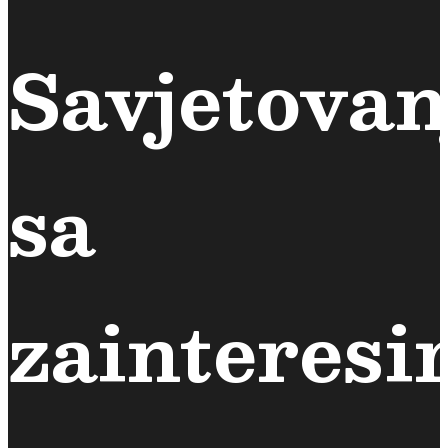
Savjetovan
sa
zainteres