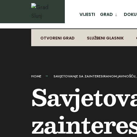
for:
Preskoči
na
VIJESTI
GRAD
DOKUM
sadržaj
OTVORENI GRAD
SLUŽBENI GLASNIK
HOME
SAVJETOVANJE SA ZAINTERESIRANOM JAVNOŠĆU
Savjetov
zaintere