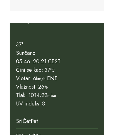
Slunj, HR
37°
Sunčano
05:46
20:21 CEST
Čini se kao: 37
°C
Vjetar: 6
ENE
km/h
Vlažnost: 26
%
Tlak: 1014.22
mbar
UV indeks: 8
Sri
Čet
Pet