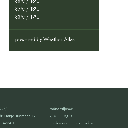
38
/ 18
°C
°C
37
/ 18
°C
°C
33
/ 17
°C
°C
powered by
Weather Atlas
lunj
radno vrijeme:
dr. Franje Tuđmana 12
7,00 – 15,00
j, 47240
uredovno vrijeme za rad sa