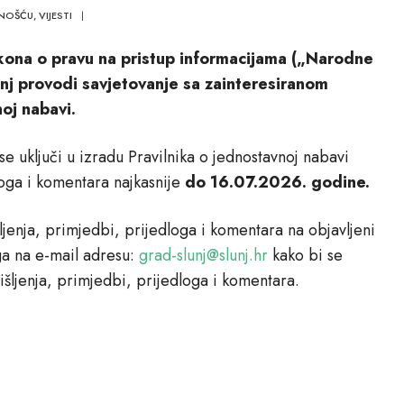
VNOŠĆU
,
VIJESTI
|
kona o pravu na pristup informacijama („Narodne
j provodi savjetovanje sa zainteresiranom
oj nabavi.
se uključi u izradu Pravilnika o jednostavnoj nabavi
loga i komentara najkasnije
do 16.07.2026. godine.
jenja, primjedbi, prijedloga i komentara na objavljeni
a na e-mail adresu:
grad-slunj@slunj.hr
kako bi se
mišljenja, primjedbi, prijedloga i komentara.