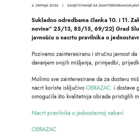
6. SRPNJA 2026.
|
SAVJETOVANJE SA ZAINTERESIRANOM JA
Sukladno odredbama članka 10. i 11. Za
novine“ 25/13, 85/15, 69/22) Grad Slun
javnošću o nacrtu pravilnika o jednostavn
Pozivamo zainteresiranu i stručnu javnost da 
davanjem svojih mišljenja, primjedbi, prijed
Molimo sve zainteresirane da za dostavu mišl
nacrt koriste isključivo
OBRAZAC
i dostave g
omogućila što kvalitetnija obrada pristiglih 
Nacrt pravilnika o jednostavnoj nabavi
OBRAZAC