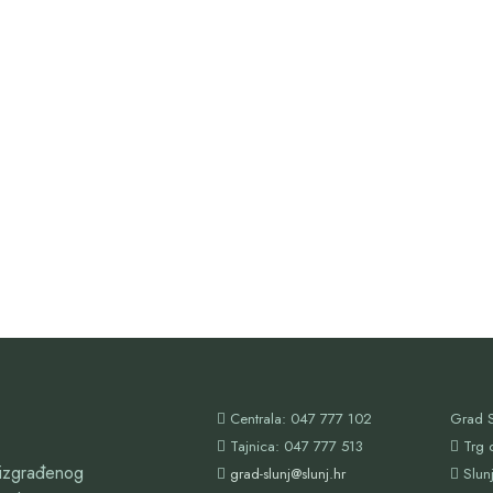
Centrala: 047 777 102
Grad S
Tajnica: 047 777 513
Trg 
oizgrađenog
grad-slunj@slunj.hr
Slun