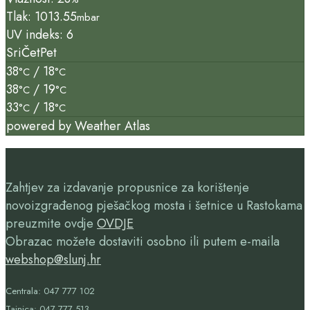
Tlak: 1013.55
mbar
UV indeks: 6
Sri
Čet
Pet
38
/ 18
°C
°C
38
/ 19
°C
°C
33
/ 18
°C
°C
powered by
Weather Atlas
Zahtjev za izdavanje propusnice za korištenje
novoizgrađenog pješačkog mosta i šetnice u Rastokama
preuzmite ovdje
OVDJE
Obrazac možete dostaviti osobno ili putem e-maila
webshop@slunj.hr
Centrala: 047 777 102
Tajnica: 047 777 513