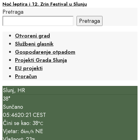
Noć leptira i 12. Zrin Festival u Slunju
Pretraga
Pretraga
Otvoreni grad
Službeni glasnik
Gospodarenje otpadom
Projekti Grada Slunja
EU projekti
Proračun
Slunj, HR
38°
Sunčano
05:46
20:21 CEST
Čini se kao: 38
°C
Vjetar: 6
NE
km/h
Vlažnost: 23
%