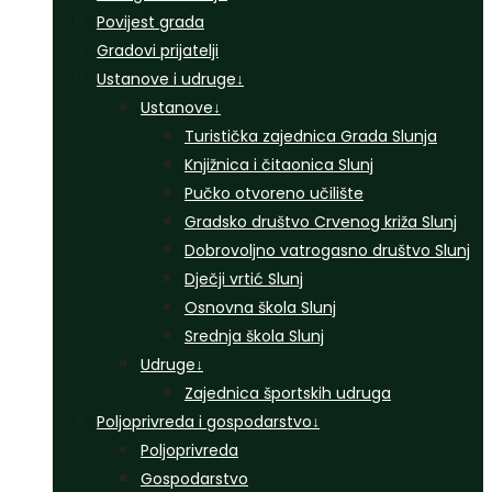
Povijest grada
Gradovi prijatelji
Ustanove i udruge
↓
Ustanove
↓
Turistička zajednica Grada Slunja
Knjižnica i čitaonica Slunj
Pučko otvoreno učilište
Gradsko društvo Crvenog križa Slunj
Dobrovoljno vatrogasno društvo Slunj
Dječji vrtić Slunj
Osnovna škola Slunj
Srednja škola Slunj
Udruge
↓
Zajednica športskih udruga
Poljoprivreda i gospodarstvo
↓
Poljoprivreda
Gospodarstvo