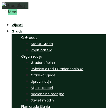
Preskoči
na
Meni
sadržaj
Vijesti
Grad
↓
O Gradu
↓
Statut Grada
Popis naselja
Organizacija
↓
Gradonačelnik
Izvješća o radu Gradonačelnika
Gradsko vijeće
Upravni odjel
Mjesni odbori
Nacionalne manjine
Savjet mladih
Plan grada Slunja