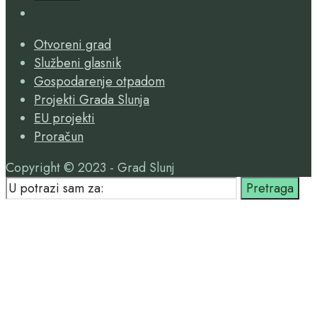
Open
Search
Otvoreni grad
Window
Službeni glasnik
Gospodarenje otpadom
Projekti Grada Slunja
EU projekti
Proračun
Copyright © 2023 - Grad Slunj
Search
Pretraga
for:
Close
Search
Window