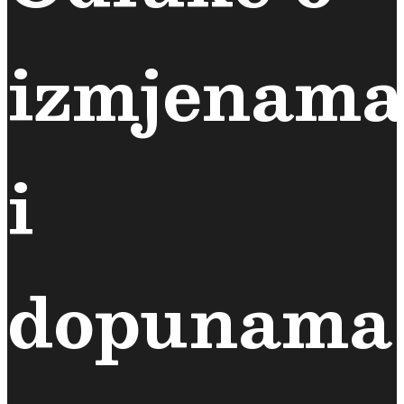
izmjenama
i
dopunama