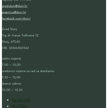
grad-slunj@slunj.hr
pisarnica@slunj.hr
facebook.com/slunj/
Grad Slunj
Trg dr. Franje Tuđmana 12
Slunj, 47240
OIB:
33366502542
radno vrijeme:
7,00 – 15,00
uredovno vrijeme za rad sa strankama:
7,30 – 15,00
dnevni odmor:
10,00 – 10,30
Facebook
YouTube