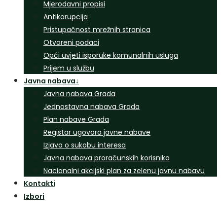
Mjerodavni propisi
Antikorupcija
Pristupačnost mrežnih stranica
Otvoreni podaci
Opći uvjeti isporuke komunalnih usluga
Prijem u službu
Javna nabava
↓
Javna nabava Grada
Jednostavna nabava Grada
Plan nabave Grada
Registar ugovora javne nabave
Izjava o sukobu interesa
Javna nabava proračunskih korisnika
Nacionalni akcijski plan za zelenu javnu nabavu
Kontakti
Izbori