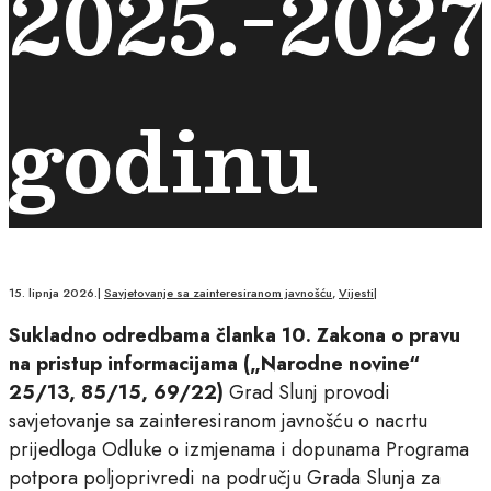
2025.-2027
godinu
15. lipnja 2026.
|
Savjetovanje sa zainteresiranom javnošću
,
Vijesti
|
Sukladno odredbama članka 10. Zakona o pravu
na pristup informacijama („Narodne novine“
25/13, 85/15, 69/22)
Grad Slunj provodi
savjetovanje sa zainteresiranom javnošću o nacrtu
prijedloga Odluke o izmjenama i dopunama Programa
potpora poljoprivredi na području Grada Slunja za