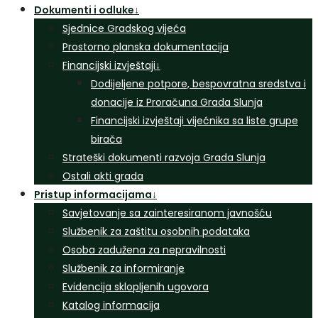
Dokumenti i odluke
↓
Sjednice Gradskog vijeća
Prostorno planska dokumentacija
Financijski izvještaji
↓
Dodijeljene potpore, bespovratna sredstva i
donacije iz Proračuna Grada Slunja
Financijski izvještaji vijećnika sa liste grupe
birača
Strateški dokumenti razvoja Grada Slunja
Ostali akti grada
Pristup informacijama
↓
Savjetovanje sa zainteresiranom javnošću
Službenik za zaštitu osobnih podataka
Osoba zadužena za nepravilnosti
Službenik za informiranje
Evidencija sklopljenih ugovora
Katalog informacija