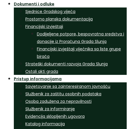
Dokumenti i odluke
Sjednice Gradskog vijeća
Prostorno planska dokumentacija
Financijski izvještaji
Dodijeljene potpore, bespovratna sredstva i
donacije iz Proračuna Grada Slunja
Financijski izvještaji vijećnika sa liste grupe
birača
Strateški dokumenti razvoja Grada Slunja
Ostali akti grada
Pristup informacijama
Savjetovanje sa zainteresiranom javnošću
Službenik za zaštitu osobnih podataka
Osoba zadužena za nepravilnosti
Službenik za informiranje
Evidencija sklopljenih ugovora
Katalog informacija