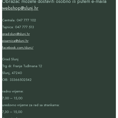
Obrazac možete dostaviti osobno ili putem e-maila
webshop@slunj.hr
Centrala: 047 777 102
Tajnica: 047 777 513
grad-slunj@slunj.hr
pisarnica@slunj.hr
facebook.com/slunj/
Grad Slunj
Trg dr. Franje Tuđmana 12
Slunj, 47240
OIB:
33366502542
radno vrijeme:
7,00 – 15,00
uredovno vrijeme za rad sa strankama:
7,30 – 15,00