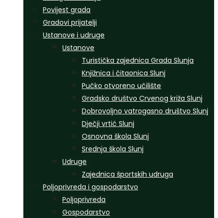
Povijest grada
Gradovi prijatelji
Ustanove i udruge
Ustanove
Turistička zajednica Grada Slunja
Knjižnica i čitaonica Slunj
Pučko otvoreno učilište
Gradsko društvo Crvenog križa Slunj
Dobrovoljno vatrogasno društvo Slunj
Dječji vrtić Slunj
Osnovna škola Slunj
Srednja škola Slunj
Udruge
Zajednica športskih udruga
Poljoprivreda i gospodarstvo
Poljoprivreda
Gospodarstvo