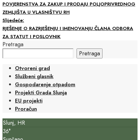
POVJERENSTVA ZA ZAKUP I PRODAJU POLJOPRIVREDNOG
ZEMLJIŠTA U VLASNIŠTVU RH
Slijedeće:
RJEŠENJE O RAZRJEŠENJU I IMENOVANJU ČLANA ODBORA
ZA STATUT I POSLOVNIK
Pretraga
Pretraga
Otvoreni grad
Službeni glasnik
Gospodarenje otpadom
Projekti Grada Slunja
EU projekti
Proračun
Slunj, HR
36°
Sunčano