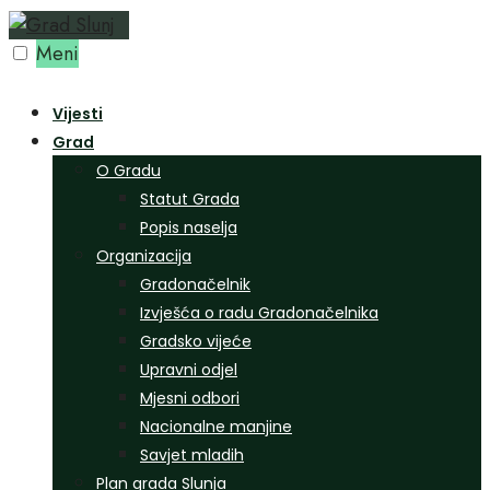
Preskoči
na
Meni
sadržaj
Vijesti
Grad
O Gradu
Statut Grada
Popis naselja
Organizacija
Gradonačelnik
Izvješća o radu Gradonačelnika
Gradsko vijeće
Upravni odjel
Mjesni odbori
Nacionalne manjine
Savjet mladih
Plan grada Slunja