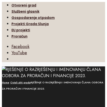
Otvoreni grad
Službeni glasnik
Gospodarenje otpadom
Projekti Grada Slunja
EU projekti
Proračun
Facebook
YouTube
Open
Search
Window
Home
Ostali akti grada
RJEŠENJE O RAZRJEŠENJU I IMENOVANJU ČLANA ODBORA
ZA PRORAČUN I FINANCIJE 2023.