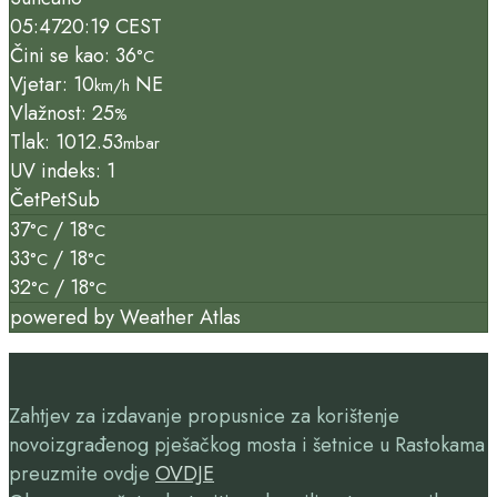
05:47
20:19 CEST
Čini se kao: 36
°C
Vjetar: 10
NE
km/h
Vlažnost: 25
%
Tlak: 1012.53
mbar
UV indeks: 1
Čet
Pet
Sub
37
/ 18
°C
°C
33
/ 18
°C
°C
32
/ 18
°C
°C
powered by
Weather Atlas
Zahtjev za izdavanje propusnice za korištenje
novoizgrađenog pješačkog mosta i šetnice u Rastokama
preuzmite ovdje
OVDJE