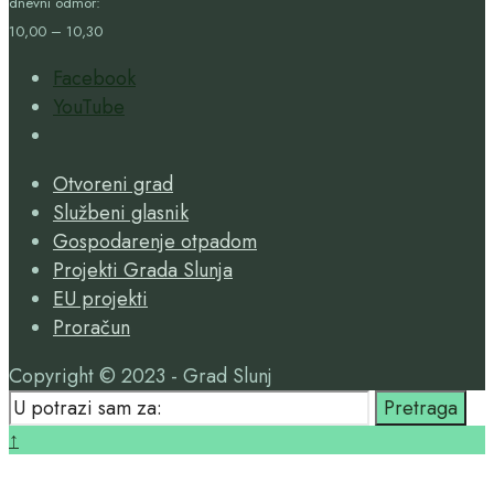
dnevni odmor:
10,00 – 10,30
Facebook
YouTube
Open
Search
Otvoreni grad
Window
Službeni glasnik
Gospodarenje otpadom
Projekti Grada Slunja
EU projekti
Proračun
Copyright © 2023 - Grad Slunj
Search
Pretraga
for:
Close
↑
Search