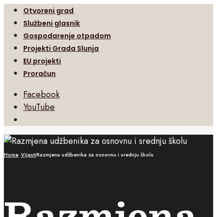
Otvoreni grad
Službeni glasnik
Gospodarenje otpadom
Projekti Grada Slunja
EU projekti
Proračun
Facebook
YouTube
Open
Search
Window
Home
Vijesti
Razmjena udžbenika za osnovnu i srednju školu
Razmjena