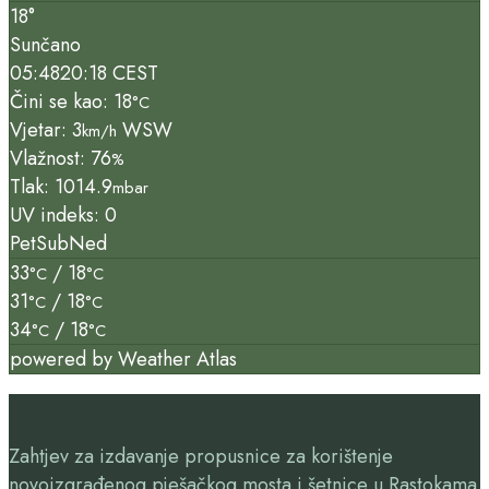
18°
Sunčano
05:48
20:18 CEST
Čini se kao: 18
°C
Vjetar: 3
WSW
km/h
Vlažnost: 76
%
Tlak: 1014.9
mbar
UV indeks: 0
Pet
Sub
Ned
33
/ 18
°C
°C
31
/ 18
°C
°C
34
/ 18
°C
°C
powered by
Weather Atlas
Zahtjev za izdavanje propusnice za korištenje
novoizgrađenog pješačkog mosta i šetnice u Rastokama