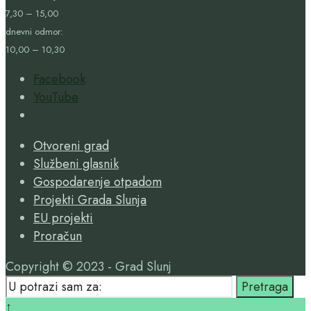
7,30 – 15,00
dnevni odmor:
10,00 – 10,30
Facebook
YouTube
Open
Search
Otvoreni grad
Window
Službeni glasnik
Gospodarenje otpadom
Projekti Grada Slunja
EU projekti
Proračun
Copyright © 2023 - Grad Slunj
Search
Pretraga
for:
Close
↑