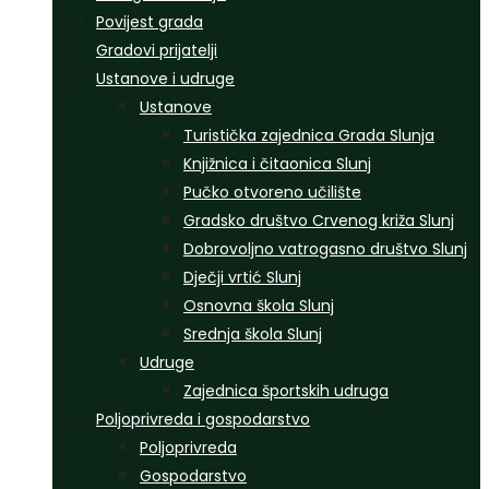
Povijest grada
Gradovi prijatelji
Ustanove i udruge
Ustanove
Turistička zajednica Grada Slunja
Knjižnica i čitaonica Slunj
Pučko otvoreno učilište
Gradsko društvo Crvenog križa Slunj
Dobrovoljno vatrogasno društvo Slunj
Dječji vrtić Slunj
Osnovna škola Slunj
Srednja škola Slunj
Udruge
Zajednica športskih udruga
Poljoprivreda i gospodarstvo
Poljoprivreda
Gospodarstvo