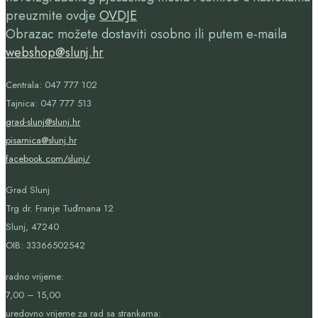
preuzmite ovdje
OVDJE
Obrazac možete dostaviti osobno ili putem e-maila
webshop@slunj.hr
Centrala: 047 777 102
Tajnica: 047 777 513
grad-slunj@slunj.hr
pisarnica@slunj.hr
facebook.com/slunj/
Grad Slunj
Trg dr. Franje Tuđmana 12
Slunj, 47240
OIB:
33366502542
radno vrijeme:
7,00 – 15,00
uredovno vrijeme za rad sa strankama: