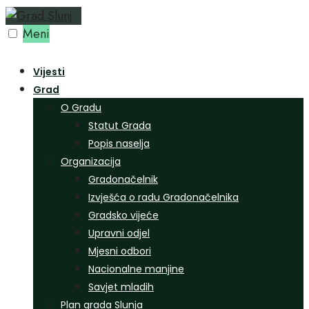
Preskoči
na
Meni
sadržaj
Vijesti
Grad
O Gradu
Statut Grada
Popis naselja
Organizacija
Gradonačelnik
Izvješća o radu Gradonačelnika
Gradsko vijeće
Upravni odjel
Mjesni odbori
Nacionalne manjine
Savjet mladih
Plan grada Slunja