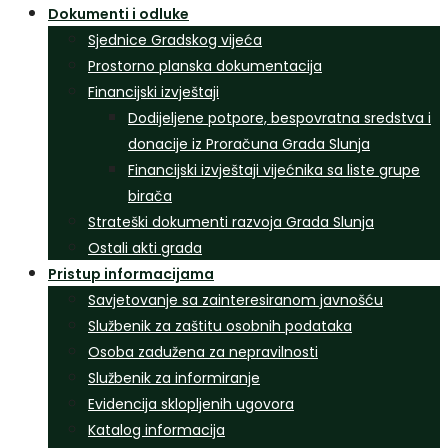
Dokumenti i odluke
Sjednice Gradskog vijeća
Prostorno planska dokumentacija
Financijski izvještaji
Dodijeljene potpore, bespovratna sredstva i
donacije iz Proračuna Grada Slunja
Financijski izvještaji vijećnika sa liste grupe
birača
Strateški dokumenti razvoja Grada Slunja
Ostali akti grada
Pristup informacijama
Savjetovanje sa zainteresiranom javnošću
Službenik za zaštitu osobnih podataka
Osoba zadužena za nepravilnosti
Službenik za informiranje
Evidencija sklopljenih ugovora
Katalog informacija