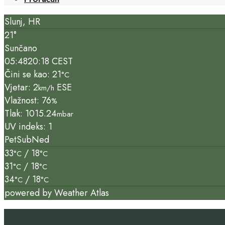
Slunj, HR
21°
Sunčano
05:48
20:18 CEST
Čini se kao: 21
°C
Vjetar: 2
ESE
km/h
Vlažnost: 76
%
Tlak: 1015.24
mbar
UV indeks: 1
Pet
Sub
Ned
33
/ 18
°C
°C
31
/ 18
°C
°C
34
/ 18
°C
°C
powered by
Weather Atlas