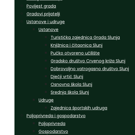
Povijest grada
Gradovi prijatelji
Ustanove i udruge
Ustanove
Turistička zajednica Grada Slunja
Knjižnica i čitaonica Slunj
Pučko otvoreno učilište
Gradsko društvo Crvenog križa Slunj
Dobrovoljno vatrogasno društvo Slunj
Dječji vrtić Slunj
Osnovna škola Slunj
Srednja škola Slunj
Udruge
Zajednica športskih udruga
Poljoprivreda i gospodarstvo
Poljoprivreda
Gospodarstvo