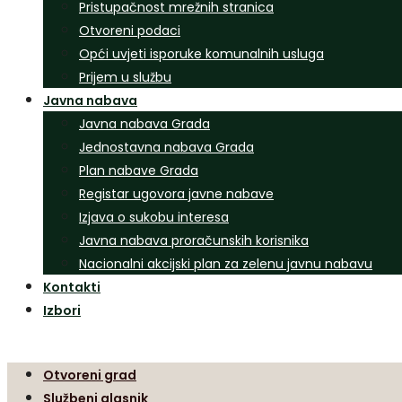
Pristupačnost mrežnih stranica
Otvoreni podaci
Opći uvjeti isporuke komunalnih usluga
Prijem u službu
Javna nabava
Javna nabava Grada
Jednostavna nabava Grada
Plan nabave Grada
Registar ugovora javne nabave
Izjava o sukobu interesa
Javna nabava proračunskih korisnika
Nacionalni akcijski plan za zelenu javnu nabavu
Kontakti
Izbori
Otvoreni grad
Službeni glasnik