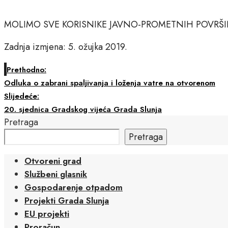
MOLIMO SVE KORISNIKE JAVNO-PROMETNIH POVRŠIN
Zadnja izmjena: 5. ožujka 2019.
Prethodno:
Odluka o zabrani spaljivanja i loženja vatre na otvorenom
Slijedeće:
20. sjednica Gradskog vijeća Grada Slunja
Pretraga
Pretraga
Otvoreni grad
Službeni glasnik
Gospodarenje otpadom
Projekti Grada Slunja
EU projekti
Proračun