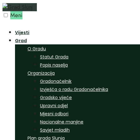
Preskoči
na
Meni
sadržaj
Vijesti
Grad
O Gradu
Statut Grada
Popis naselja
Organizacija
Gradonačelnik
Izvješća o radu Gradonačelnika
Gradsko vijeće
Upravni odjel
Mjesni odbori
Nacionalne manjine
Savjet mladih
Plan grada Slunja