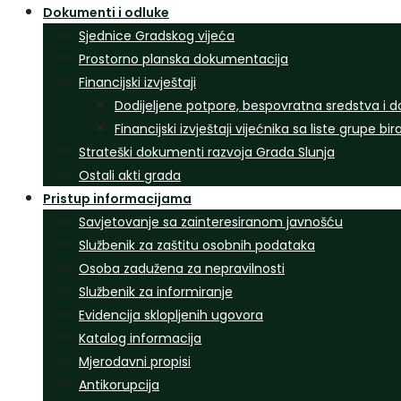
Dokumenti i odluke
Sjednice Gradskog vijeća
Prostorno planska dokumentacija
Financijski izvještaji
Dodijeljene potpore, bespovratna sredstva i d
Financijski izvještaji vijećnika sa liste grupe bi
Strateški dokumenti razvoja Grada Slunja
Ostali akti grada
Pristup informacijama
Savjetovanje sa zainteresiranom javnošću
Službenik za zaštitu osobnih podataka
Osoba zadužena za nepravilnosti
Službenik za informiranje
Evidencija sklopljenih ugovora
Katalog informacija
Mjerodavni propisi
Antikorupcija