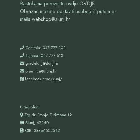
Rastokama preuzmite ovdje
OVDJE
Obrazac možete dostaviti osobno ili putem e-
maila
webshop@slunj.hr
Centrala: 047 777 102
Tajnica: 047 777 513
grad-slunj@slunj.hr
pisarnica@slunj.hr
facebook.com/slunj/
Grad Slunj
Trg dr. Franje Tuđmana 12
Slunj, 47240
OIB:
33366502542