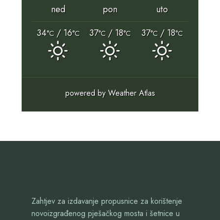
ned
pon
uto
34
/ 16
37
/ 18
37
/ 18
°C
°C
°C
°C
°C
°C
powered by
Weather Atlas
Zahtjev za izdavanje propusnice za korištenje
novoizgrađenog pješačkog mosta i šetnice u