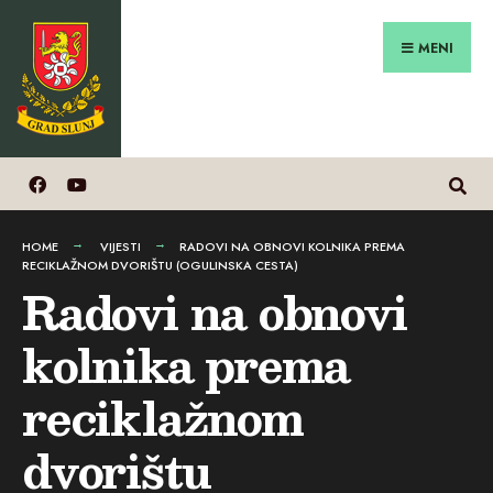
Search
Preskoči
for:
na
MENI
sadržaj
HOME
VIJESTI
RADOVI NA OBNOVI KOLNIKA PREMA
RECIKLAŽNOM DVORIŠTU (OGULINSKA CESTA)
Radovi na obnovi
kolnika prema
reciklažnom
dvorištu