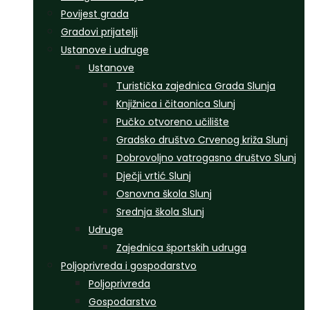
Povijest grada
Gradovi prijatelji
Ustanove i udruge
Ustanove
Turistička zajednica Grada Slunja
Knjižnica i čitaonica Slunj
Pučko otvoreno učilište
Gradsko društvo Crvenog križa Slunj
Dobrovoljno vatrogasno društvo Slunj
Dječji vrtić Slunj
Osnovna škola Slunj
Srednja škola Slunj
Udruge
Zajednica športskih udruga
Poljoprivreda i gospodarstvo
Poljoprivreda
Gospodarstvo