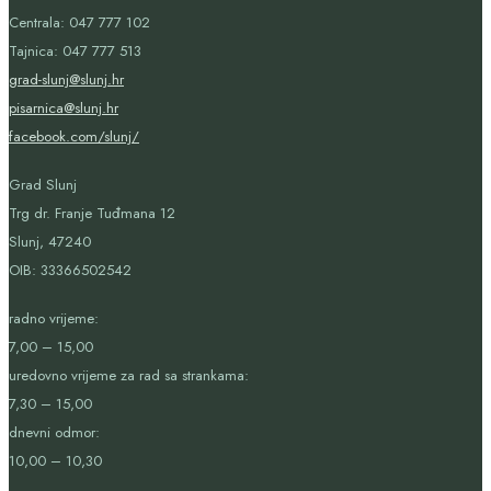
Centrala: 047 777 102
Tajnica: 047 777 513
grad-slunj@slunj.hr
pisarnica@slunj.hr
facebook.com/slunj/
Grad Slunj
Trg dr. Franje Tuđmana 12
Slunj, 47240
OIB:
33366502542
radno vrijeme:
7,00 – 15,00
uredovno vrijeme za rad sa strankama:
7,30 – 15,00
dnevni odmor:
10,00 – 10,30