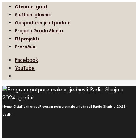
Otvoreni grad
Službeni glasnik
Gospodarenje otpadom
Projekti Grada Slunja
EU projekti
Proračun
Facebook
YouTube
Open
Search
Window
Home
Ostali akti grada
Program potpore male vrijednosti Radio Slunju u 2024.
godini