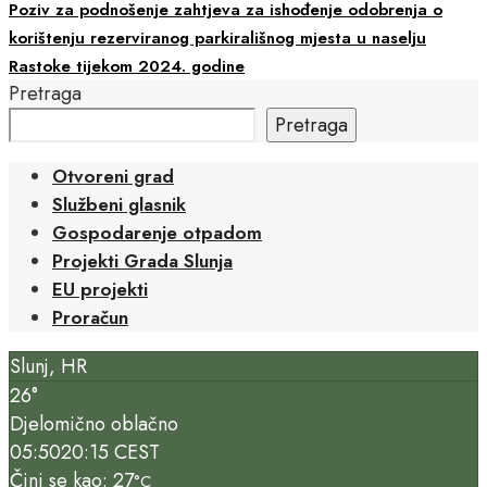
Poziv za podnošenje zahtjeva za ishođenje odobrenja o
korištenju rezerviranog parkirališnog mjesta u naselju
Rastoke tijekom 2024. godine
Pretraga
Pretraga
Otvoreni grad
Službeni glasnik
Gospodarenje otpadom
Projekti Grada Slunja
EU projekti
Proračun
Slunj, HR
26°
Djelomično oblačno
05:50
20:15 CEST
Čini se kao: 27
°C