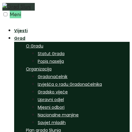
Preskoči
na
Meni
sadržaj
Vijesti
Grad
O Gradu
Statut Grada
Popis naselja
Organizacija
Gradonačelnik
Izvješća o radu Gradonačelnika
Gradsko vijeće
Upravni odjel
Mjesni odbori
Nacionalne manjine
Savjet mladih
Plan grada Slunja