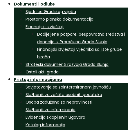
Dokumenti i odluke
Sjednice Gradskog vijeća
Prostorno planska dokumentacija
Financijski izvještaji
Dodijeljene potpore, bespovratna sredstva i
donacije iz Proračuna Grada Slunja
Financijski izvještaji vijećnika sa liste grupe
birača
Strateški dokumenti razvoja Grada Slunja
Ostali akti grada
Pristup informacijama
Savjetovanje sa zainteresiranom javnošću
Službenik za zaštitu osobnih podataka
Osoba zadužena za nepravilnosti
Službenik za informiranje
Evidencija sklopljenih ugovora
Katalog informacija