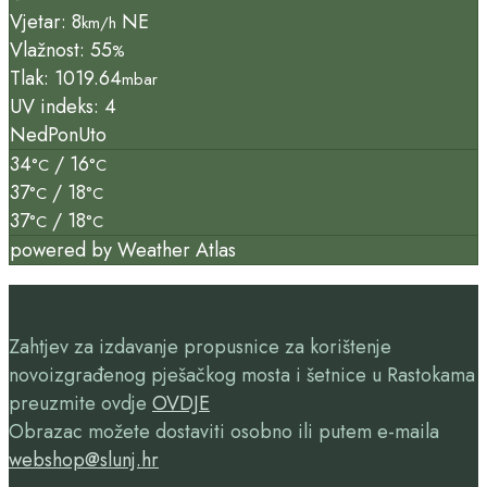
Vjetar: 8
NE
km/h
Vlažnost: 55
%
Tlak: 1019.64
mbar
UV indeks: 4
Ned
Pon
Uto
34
/ 16
°C
°C
37
/ 18
°C
°C
37
/ 18
°C
°C
powered by
Weather Atlas
Zahtjev za izdavanje propusnice za korištenje
novoizgrađenog pješačkog mosta i šetnice u Rastokama
preuzmite ovdje
OVDJE
Obrazac možete dostaviti osobno ili putem e-maila
webshop@slunj.hr