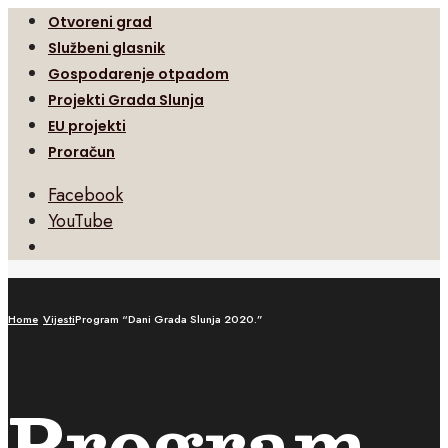
Otvoreni grad
Službeni glasnik
Gospodarenje otpadom
Projekti Grada Slunja
EU projekti
Proračun
Facebook
YouTube
Open
Search
Window
Home
Vijesti
Program “Dani Grada Slunja 2020.”
Program