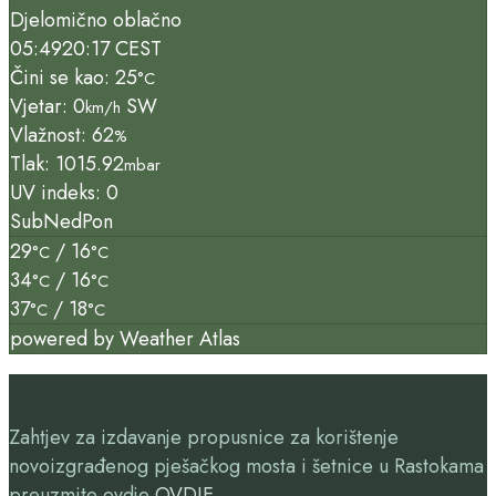
Djelomično oblačno
05:49
20:17 CEST
Čini se kao: 25
°C
Vjetar: 0
SW
km/h
Vlažnost: 62
%
Tlak: 1015.92
mbar
UV indeks: 0
Sub
Ned
Pon
29
/ 16
°C
°C
34
/ 16
°C
°C
37
/ 18
°C
°C
powered by
Weather Atlas
Zahtjev za izdavanje propusnice za korištenje
novoizgrađenog pješačkog mosta i šetnice u Rastokama
preuzmite ovdje
OVDJE