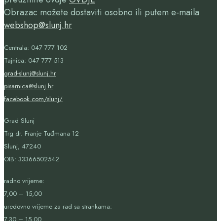
Obrazac možete dostaviti osobno ili putem e-maila
webshop@slunj.hr
Centrala: 047 777 102
Tajnica: 047 777 513
grad-slunj@slunj.hr
pisarnica@slunj.hr
facebook.com/slunj/
Grad Slunj
Trg dr. Franje Tuđmana 12
Slunj, 47240
OIB:
33366502542
radno vrijeme:
7,00 – 15,00
uredovno vrijeme za rad sa strankama:
7,30 – 15,00