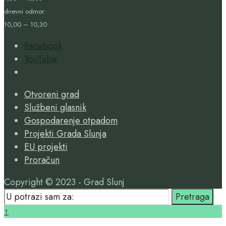
dnevni odmor:
10,00 – 10,30
Facebook
YouTube
Open
Search
Otvoreni grad
Window
Službeni glasnik
Gospodarenje otpadom
Projekti Grada Slunja
EU projekti
Proračun
Copyright © 2023 - Grad Slunj
Search
Pretraga
for:
Close
↑
Search