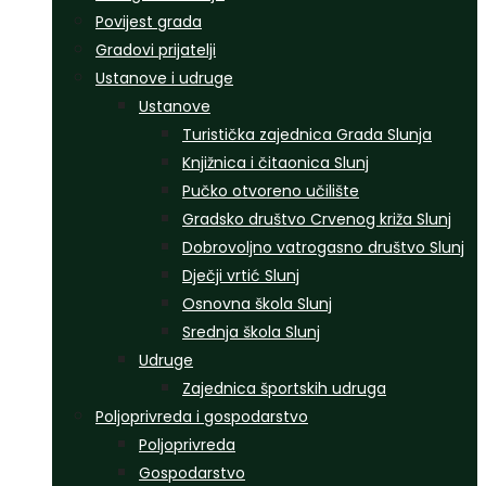
Povijest grada
Gradovi prijatelji
Ustanove i udruge
Ustanove
Turistička zajednica Grada Slunja
Knjižnica i čitaonica Slunj
Pučko otvoreno učilište
Gradsko društvo Crvenog križa Slunj
Dobrovoljno vatrogasno društvo Slunj
Dječji vrtić Slunj
Osnovna škola Slunj
Srednja škola Slunj
Udruge
Zajednica športskih udruga
Poljoprivreda i gospodarstvo
Poljoprivreda
Gospodarstvo