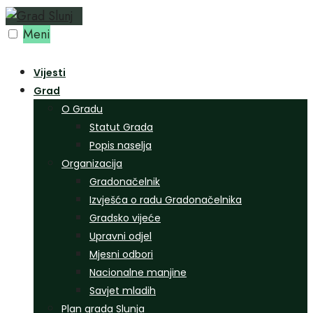
Preskoči
na
Meni
sadržaj
Vijesti
Grad
O Gradu
Statut Grada
Popis naselja
Organizacija
Gradonačelnik
Izvješća o radu Gradonačelnika
Gradsko vijeće
Upravni odjel
Mjesni odbori
Nacionalne manjine
Savjet mladih
Plan grada Slunja