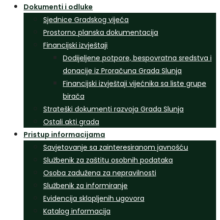
Dokumenti i odluke
Sjednice Gradskog vijeća
Prostorno planska dokumentacija
Financijski izvještaji
Dodijeljene potpore, bespovratna sredstva i
donacije iz Proračuna Grada Slunja
Financijski izvještaji vijećnika sa liste grupe
birača
Strateški dokumenti razvoja Grada Slunja
Ostali akti grada
Pristup informacijama
Savjetovanje sa zainteresiranom javnošću
Službenik za zaštitu osobnih podataka
Osoba zadužena za nepravilnosti
Službenik za informiranje
Evidencija sklopljenih ugovora
Katalog informacija