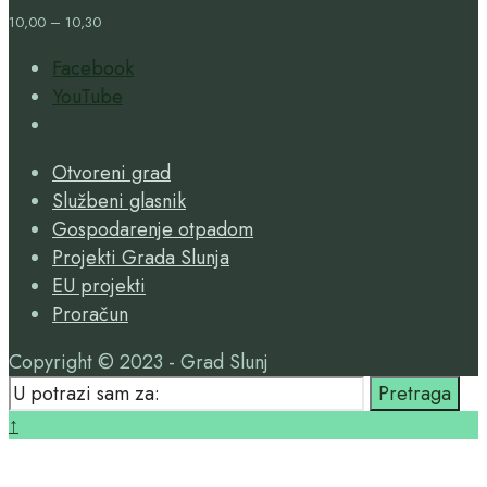
10,00 – 10,30
Facebook
YouTube
Open
Search
Otvoreni grad
Window
Službeni glasnik
Gospodarenje otpadom
Projekti Grada Slunja
EU projekti
Proračun
Copyright © 2023 - Grad Slunj
Search
Pretraga
for:
Close
↑
Search
Window