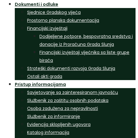
Dokumenti i odluke
Sjednice Gradskog vijeća
Prostorno planska dokumentacija
Financijski izvještaji
Dodijeljene potpore, bespovratna sredstva i
donacije iz Proračuna Grada Slunja
Financijski izvještaji vijećnika sa liste grupe
birača
Strateški dokumenti razvoja Grada Slunja
Ostali akti grada
Pristup informacijama
Savjetovanje sa zainteresiranom javnošću
Službenik za zaštitu osobnih podataka
Osoba zadužena za nepravilnosti
Službenik za informiranje
Evidencija sklopljenih ugovora
Katalog informacija