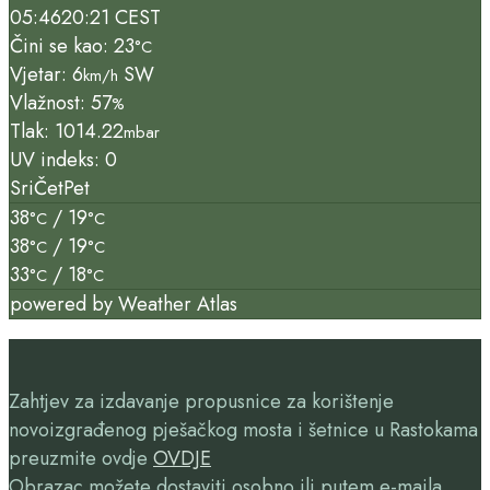
05:46
20:21 CEST
Čini se kao: 23
°C
Vjetar: 6
SW
km/h
Vlažnost: 57
%
Tlak: 1014.22
mbar
UV indeks: 0
Sri
Čet
Pet
38
/ 19
°C
°C
38
/ 19
°C
°C
33
/ 18
°C
°C
powered by
Weather Atlas
Zahtjev za izdavanje propusnice za korištenje
novoizgrađenog pješačkog mosta i šetnice u Rastokama
preuzmite ovdje
OVDJE
Obrazac možete dostaviti osobno ili putem e-maila