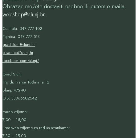
Obrazac možete dostaviti osobno ili putem e-maila
webshop@slunj.hr
Centrala: 047 777 102
Tajnica: 047 777 513
grad-slunj@slunj.hr
pisarnica@slunj.hr
facebook.com/slunj/
Grad Slunj
Trg dr. Franje Tuđmana 12
Slunj, 47240
OIB:
33366502542
radno vrijeme:
7,00 – 15,00
uredovno vrijeme za rad sa strankama:
7,30 – 15,00