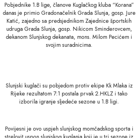
Pobjednike 1.B lige, članove Kuglačkog kluba “Korana”
danas je primio Gradonačelnik Grada Slunja, gosp. Jure
Katić, zajedno sa predsjednikom Zajednice športskih
udruga Grada Slunja, gosp. Nikicom Sminderovcem,
dekanom Slunjskog dekanata, mons. Milom Pecićem i
svojim suradnicima.
Slunjski kuglači su pobjedom protiv ekipe Kk Mlaka iz
Rijeke rezultatom 7:1 postala prvak 2.HKLZ i tako
izborila igranje sljedeće sezone u 1.B ligi.
Povijesni je ovo uspjeh slunjskog momčadskog sporta i
strelovit uspon slunjskog kuglanja koji je u tri sezone iz