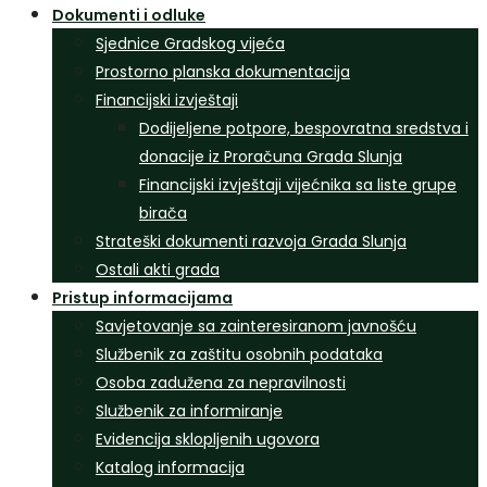
Dokumenti i odluke
Sjednice Gradskog vijeća
Prostorno planska dokumentacija
Financijski izvještaji
Dodijeljene potpore, bespovratna sredstva i
donacije iz Proračuna Grada Slunja
Financijski izvještaji vijećnika sa liste grupe
birača
Strateški dokumenti razvoja Grada Slunja
Ostali akti grada
Pristup informacijama
Savjetovanje sa zainteresiranom javnošću
Službenik za zaštitu osobnih podataka
Osoba zadužena za nepravilnosti
Službenik za informiranje
Evidencija sklopljenih ugovora
Katalog informacija