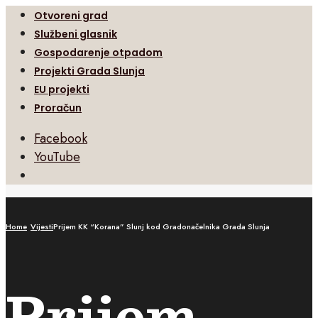
Otvoreni grad
Službeni glasnik
Gospodarenje otpadom
Projekti Grada Slunja
EU projekti
Proračun
Facebook
YouTube
Open
Search
Window
Home
Vijesti
Prijem KK “Korana” Slunj kod Gradonačelnika Grada Slunja
Prijem