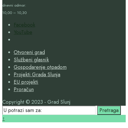
dnevni odmor:
10,00 – 10,30
Facebook
YouTube
Open
Search
Otvoreni grad
Window
Službeni glasnik
Gospodarenje otpadom
Projekti Grada Slunja
EU projekti
Proračun
Copyright © 2023 - Grad Slunj
Search
Pretraga
for:
Close
↑
Search