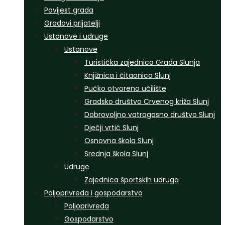
Povijest grada
Gradovi prijatelji
Ustanove i udruge
Ustanove
Turistička zajednica Grada Slunja
Knjižnica i čitaonica Slunj
Pučko otvoreno učilište
Gradsko društvo Crvenog križa Slunj
Dobrovoljno vatrogasno društvo Slunj
Dječji vrtić Slunj
Osnovna škola Slunj
Srednja škola Slunj
Udruge
Zajednica športskih udruga
Poljoprivreda i gospodarstvo
Poljoprivreda
Gospodarstvo