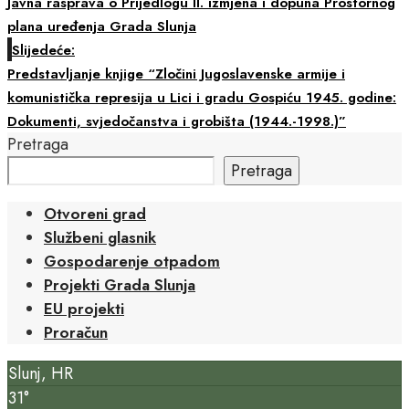
Javna rasprava o Prijedlogu II. izmjena i dopuna Prostornog
plana uređenja Grada Slunja
Slijedeće:
Predstavljanje knjige “Zločini Jugoslavenske armije i
komunistička represija u Lici i gradu Gospiću 1945. godine:
Dokumenti, svjedočanstva i grobišta (1944.-1998.)”
Pretraga
Pretraga
Otvoreni grad
Službeni glasnik
Gospodarenje otpadom
Projekti Grada Slunja
EU projekti
Proračun
Slunj, HR
31°