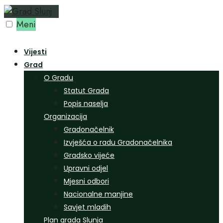
Preskoči
na
Meni
sadržaj
Vijesti
Grad
O Gradu
Statut Grada
Popis naselja
Organizacija
Gradonačelnik
Izvješća o radu Gradonačelnika
Gradsko vijeće
Upravni odjel
Mjesni odbori
Nacionalne manjine
Savjet mladih
Plan grada Slunja