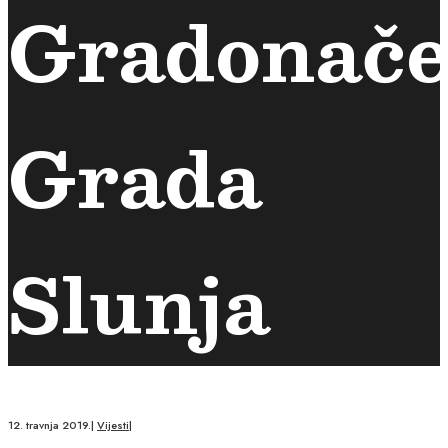
Gradonače
Grada
Slunja
12. travnja 2019.
|
Vijesti
|