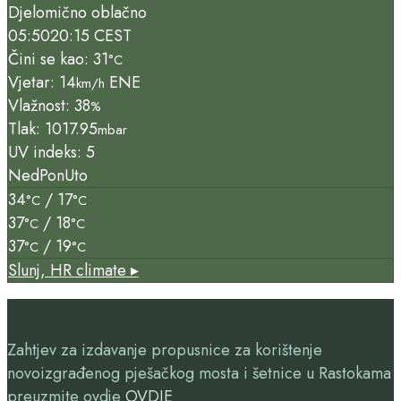
Djelomično oblačno
05:50
20:15 CEST
Čini se kao: 31
°C
Vjetar: 14
ENE
km/h
Vlažnost: 38
%
Tlak: 1017.95
mbar
UV indeks: 5
Ned
Pon
Uto
34
/ 17
°C
°C
37
/ 18
°C
°C
37
/ 19
°C
°C
Slunj, HR
climate ▸
Zahtjev za izdavanje propusnice za korištenje
novoizgrađenog pješačkog mosta i šetnice u Rastokama
preuzmite ovdje
OVDJE