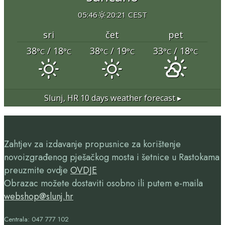
05:46
20:21 CEST
sri
čet
pet
38
/ 18
38
/ 19
33
/ 18
°C
°C
°C
°C
°C
°C
Slunj, HR
10 days weather forecast ▸
Zahtjev za izdavanje propusnice za korištenje
novoizgrađenog pješačkog mosta i šetnice u Rastokama
preuzmite ovdje
OVDJE
Obrazac možete dostaviti osobno ili putem e-maila
webshop@slunj.hr
Centrala: 047 777 102