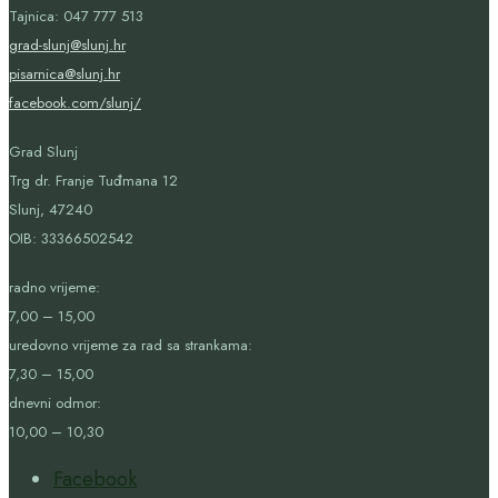
Tajnica: 047 777 513
grad-slunj@slunj.hr
pisarnica@slunj.hr
facebook.com/slunj/
Grad Slunj
Trg dr. Franje Tuđmana 12
Slunj, 47240
OIB:
33366502542
radno vrijeme:
7,00 – 15,00
uredovno vrijeme za rad sa strankama:
7,30 – 15,00
dnevni odmor:
10,00 – 10,30
Facebook