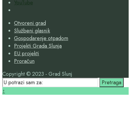
YouTube
Open
Search
Otvoreni grad
Window
Službeni glasnik
Gospodarenje otpadom
Projekti Grada Slunja
EU projekti
Proračun
Copyright © 2023 - Grad Slunj
Search
Pretraga
for:
Close
↑
Search
Window