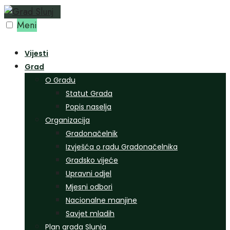
Preskoči
na
Meni
sadržaj
Vijesti
Grad
O Gradu
Statut Grada
Popis naselja
Organizacija
Gradonačelnik
Izvješća o radu Gradonačelnika
Gradsko vijeće
Upravni odjel
Mjesni odbori
Nacionalne manjine
Savjet mladih
Plan grada Slunja