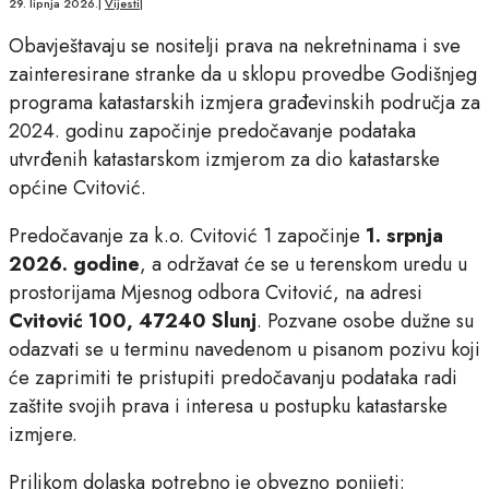
29. lipnja 2026.
|
Vijesti
|
Obavještavaju se nositelji prava na nekretninama i sve
zainteresirane stranke da u sklopu provedbe Godišnjeg
programa katastarskih izmjera građevinskih područja za
2024. godinu započinje predočavanje podataka
utvrđenih katastarskom izmjerom za dio katastarske
općine Cvitović.
Predočavanje za k.o. Cvitović 1 započinje
1. srpnja
2026. godine
, a održavat će se u terenskom uredu u
prostorijama Mjesnog odbora Cvitović, na adresi
Cvitović 100, 47240 Slunj
. Pozvane osobe dužne su
odazvati se u terminu navedenom u pisanom pozivu koji
će zaprimiti te pristupiti predočavanju podataka radi
zaštite svojih prava i interesa u postupku katastarske
izmjere.
Prilikom dolaska potrebno je obvezno ponijeti: