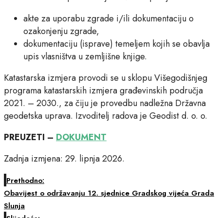
akte za uporabu zgrade i/ili dokumentaciju o
ozakonjenju zgrade,
dokumentaciju (isprave) temeljem kojih se obavlja
upis vlasništva u zemljišne knjige.
Katastarska izmjera provodi se u sklopu Višegodišnjeg
programa katastarskih izmjera građevinskih područja
2021. – 2030., za čiju je provedbu nadležna Državna
geodetska uprava. Izvoditelj radova je Geodist d. o. o.
PREUZETI –
DOKUMENT
Zadnja izmjena: 29. lipnja 2026.
Prethodno:
Obavijest o održavanju 12. sjednice Gradskog vijeća Grada
Slunja