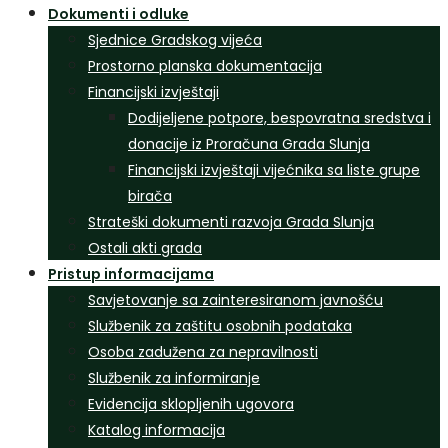
Dokumenti i odluke
Sjednice Gradskog vijeća
Prostorno planska dokumentacija
Financijski izvještaji
Dodijeljene potpore, bespovratna sredstva i
donacije iz Proračuna Grada Slunja
Financijski izvještaji vijećnika sa liste grupe
birača
Strateški dokumenti razvoja Grada Slunja
Ostali akti grada
Pristup informacijama
Savjetovanje sa zainteresiranom javnošću
Službenik za zaštitu osobnih podataka
Osoba zadužena za nepravilnosti
Službenik za informiranje
Evidencija sklopljenih ugovora
Katalog informacija