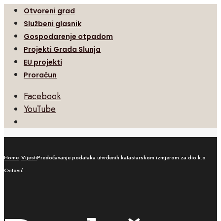
Otvoreni grad
Službeni glasnik
Gospodarenje otpadom
Projekti Grada Slunja
EU projekti
Proračun
Facebook
YouTube
Open
Search
Window
Home
Vijesti
Predočavanje podataka utvrđenih katastarskom izmjerom za dio k.o.
Cvitović