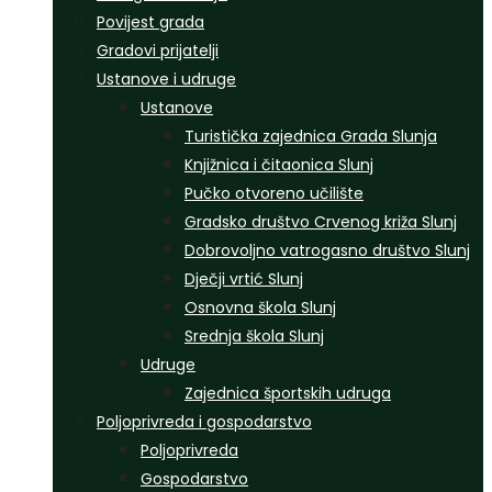
Povijest grada
Gradovi prijatelji
Ustanove i udruge
Ustanove
Turistička zajednica Grada Slunja
Knjižnica i čitaonica Slunj
Pučko otvoreno učilište
Gradsko društvo Crvenog križa Slunj
Dobrovoljno vatrogasno društvo Slunj
Dječji vrtić Slunj
Osnovna škola Slunj
Srednja škola Slunj
Udruge
Zajednica športskih udruga
Poljoprivreda i gospodarstvo
Poljoprivreda
Gospodarstvo