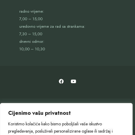
radno vrijeme:
7,00 – 15,00
uredovno vrijeme za rad sa strankama:
7,30 – 15,00
dnevni odmor:
10,00 – 10,30
Cijenimo vašu privatnost
Koristimo kolačiće kako bismo poboljšali vaše iskustvo
pregledavanja, posluživali personalizirane oglase ili sadržaj i
OTVORENI GRAD
SLUŽBENI GLASNIK
GOSPODARENJE OTPADOM