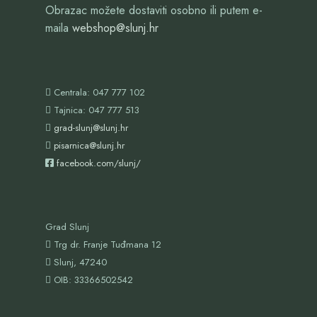
Obrazac možete dostaviti osobno ili putem e-
maila
webshop@slunj.hr
Centrala: 047 777 102
Tajnica: 047 777 513
grad-slunj@slunj.hr
pisarnica@slunj.hr
facebook.com/slunj/
Grad Slunj
Trg dr. Franje Tuđmana 12
Slunj, 47240
OIB:
33366502542