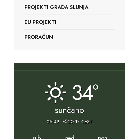
PROJEKTI GRADA SLUNJA
EU PROJEKTI
PRORAČUN
Slunj, HR
34°
sunčano
05:49
20:17 CEST
sub
ned
pon