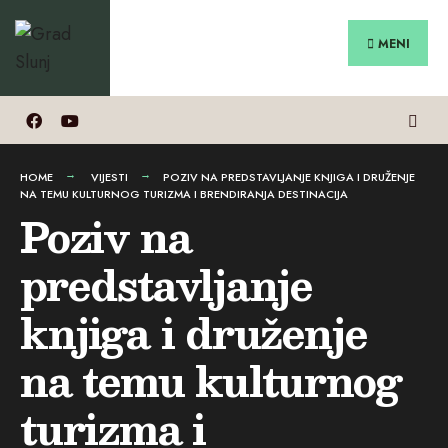
Search
Preskoči
for:
na
MENI
sadržaj
HOME
VIJESTI
POZIV NA PREDSTAVLJANJE KNJIGA I DRUŽENJE
NA TEMU KULTURNOG TURIZMA I BRENDIRANJA DESTINACIJA
Poziv na
predstavljanje
knjiga i druženje
na temu kulturnog
turizma i