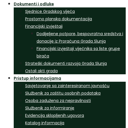
Dokumenti i odluke
Sjednice Gradskog vijeća
Prostorno planska dokumentacija
Financijski izvještaji
Dodijeljene potpore, bespovratna sredstva i
donacije iz Proračuna Grada Slunja
Financijski izvještaji vijećnika sa liste grupe
birača
Strateški dokumenti razvoja Grada Slunja
Ostali akti grada
Pristup informacijama
Savjetovanje sa zainteresiranom javnošću
Službenik za zaštitu osobnih podataka
Osoba zadužena za nepravilnosti
Službenik za informiranje
Evidencija sklopljenih ugovora
Katalog informacija