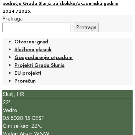
području Grada Slunja za školsku/akademsku godinu
2024./2025.
Pretraga
Pretraga
Otvoreni grad
Službeni glasnik
Gospodarenje otpadom
Projekti Grada Slunja
EU projekti
Proračun
Slunj, HR
22°
Vedro
05:50
20:15 CEST
Čini se kao: 22
°C
Vjetar: 6
WNW
km/h