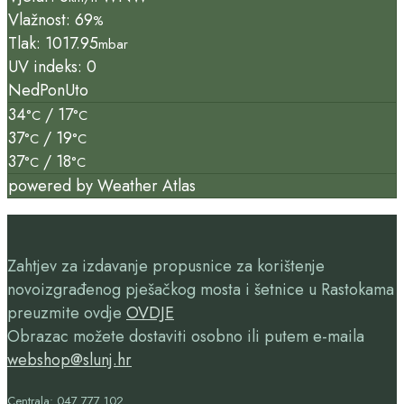
Vlažnost: 69
%
Tlak: 1017.95
mbar
UV indeks: 0
Ned
Pon
Uto
34
/ 17
°C
°C
37
/ 19
°C
°C
37
/ 18
°C
°C
powered by
Weather Atlas
Zahtjev za izdavanje propusnice za korištenje
novoizgrađenog pješačkog mosta i šetnice u Rastokama
preuzmite ovdje
OVDJE
Obrazac možete dostaviti osobno ili putem e-maila
webshop@slunj.hr
Centrala: 047 777 102