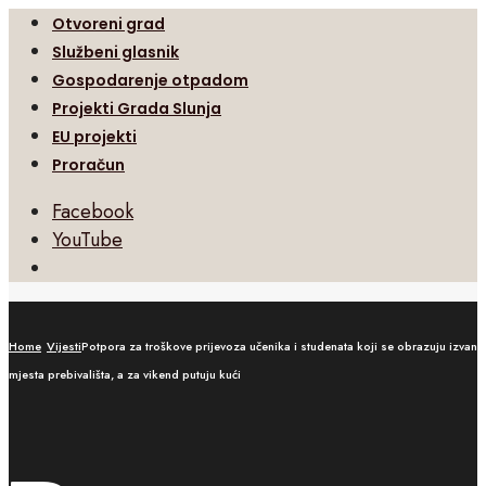
Otvoreni grad
Službeni glasnik
Gospodarenje otpadom
Projekti Grada Slunja
EU projekti
Proračun
Facebook
YouTube
Open
Search
Window
Home
Vijesti
Potpora za troškove prijevoza učenika i studenata koji se obrazuju izvan
mjesta prebivališta, a za vikend putuju kući