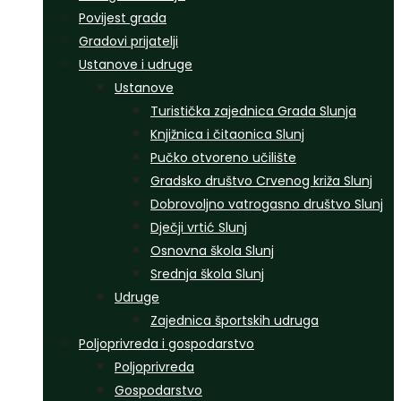
Povijest grada
Gradovi prijatelji
Ustanove i udruge
Ustanove
Turistička zajednica Grada Slunja
Knjižnica i čitaonica Slunj
Pučko otvoreno učilište
Gradsko društvo Crvenog križa Slunj
Dobrovoljno vatrogasno društvo Slunj
Dječji vrtić Slunj
Osnovna škola Slunj
Srednja škola Slunj
Udruge
Zajednica športskih udruga
Poljoprivreda i gospodarstvo
Poljoprivreda
Gospodarstvo