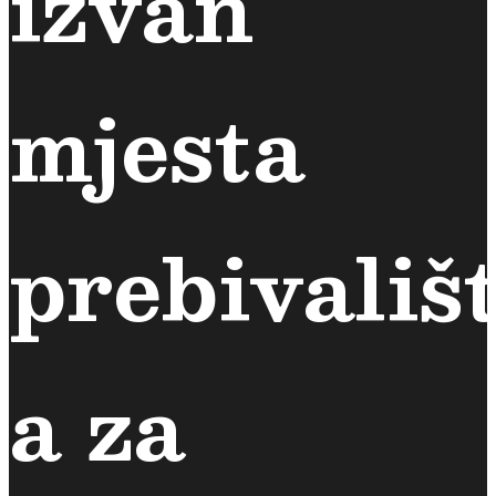
izvan
mjesta
prebivališt
a za