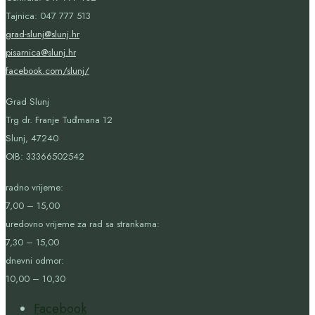
Tajnica: 047 777 513
grad-slunj@slunj.hr
pisarnica@slunj.hr
facebook.com/slunj/
Grad Slunj
Trg dr. Franje Tuđmana 12
Slunj, 47240
OIB:
33366502542
radno vrijeme:
7,00 – 15,00
uredovno vrijeme za rad sa strankama:
7,30 – 15,00
dnevni odmor:
10,00 – 10,30
Facebook