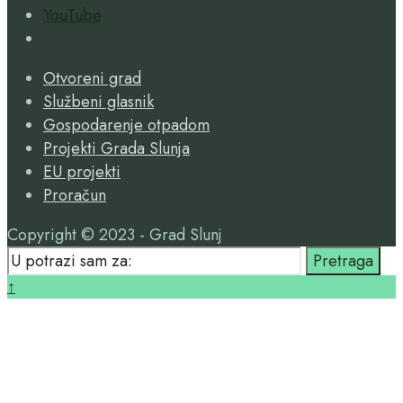
YouTube
Open
Search
Otvoreni grad
Window
Službeni glasnik
Gospodarenje otpadom
Projekti Grada Slunja
EU projekti
Proračun
Copyright © 2023 - Grad Slunj
Search
Pretraga
for:
Close
↑
Search
Window