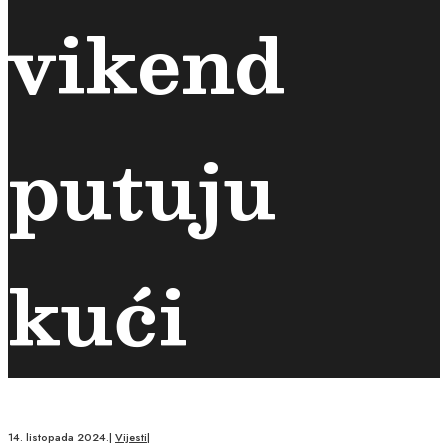
vikend
putuju
kući
14. listopada 2024.
|
Vijesti
|