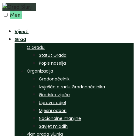
Preskoči
na
Meni
sadržaj
Vijesti
Grad
O Gradu
Statut Grada
Popis naselja
Organizacija
Gradonačelnik
Izvješća o radu Gradonačelnika
Gradsko vijeće
Upravni odjel
Mjesni odbori
Nacionalne manjine
Savjet mladih
Plan grada Slunja