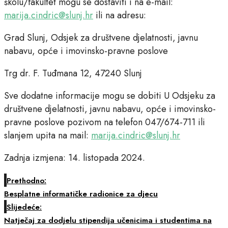
školu/fakultet mogu se dostaviti i na e-mail:
marija.cindric@slunj.hr
ili na adresu:
Grad Slunj, Odsjek za društvene djelatnosti, javnu
nabavu, opće i imovinsko-pravne poslove
Trg dr. F. Tuđmana 12, 47240 Slunj
Sve dodatne informacije mogu se dobiti U Odsjeku za
društvene djelatnosti, javnu nabavu, opće i imovinsko-
pravne poslove pozivom na telefon 047/674-711 ili
slanjem upita na mail:
marija.cindric@slunj.hr
Zadnja izmjena: 14. listopada 2024.
Prethodno:
Besplatne informatičke radionice za djecu
Slijedeće:
Natječaj za dodjelu stipendija učenicima i studentima na