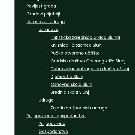
Povijest grada
Gradovi prijatelji
Ustanove i udruge
Ustanove
Turistička zajednica Grada Slunja
Knjižnica i čitaonica Slunj
Pučko otvoreno učilište
Gradsko društvo Crvenog križa Slunj
Dobrovoljno vatrogasno društvo Slunj
Dječji vrtić Slunj
Osnovna škola Slunj
Srednja škola Slunj
Udruge
Zajednica športskih udruga
Poljoprivreda i gospodarstvo
Poljoprivreda
Gospodarstvo