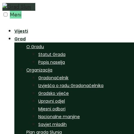
Preskoči
na
Meni
sadržaj
Vijesti
Grad
O Gradu
Statut Grada
Popis naselja
Organizacija
Gradonačelnik
Izvješća o radu Gradonačelnika
Gradsko vijeće
Upravni odjel
Mjesni odbori
Nacionalne manjine
Savjet mladih
Plan grada Slunja