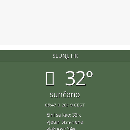
SLUNJ, HR
32°
sunčano
05:47
20:19 CEST
čini se kao: 33
°c
vjetar: 5
ene
km/h
vlažnost: 34
%