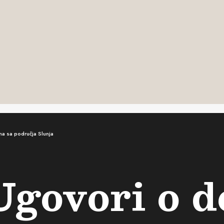
ma sa područja Slunja
Ugovori o d