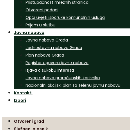
Pristupačnost mrežnih stranica
Otvoreni podaci
Opći uvjeti isporuke komunalnih usluga
Prijem u službu
Javna nabava
Javna nabava Grada
Jednostavna nabava Grada
Plan nabave Grada
Registar ugovora javne nabave
Izjava o sukobu interesa
Javna nabava proračunskih korisnika
Nacionalni akcijski plan za zelenu javnu nabavu
Kontakti
Izbori
Otvoreni grad
Službeni glasnik