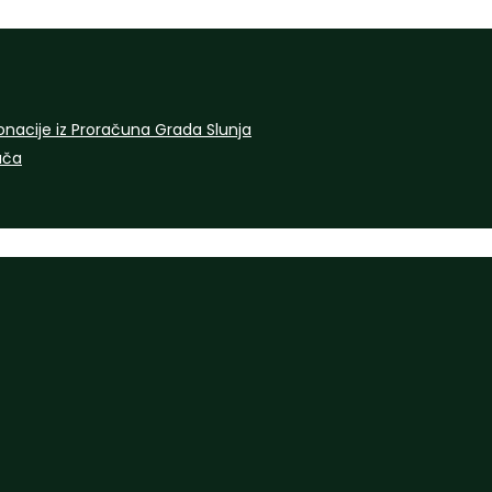
onacije iz Proračuna Grada Slunja
rača