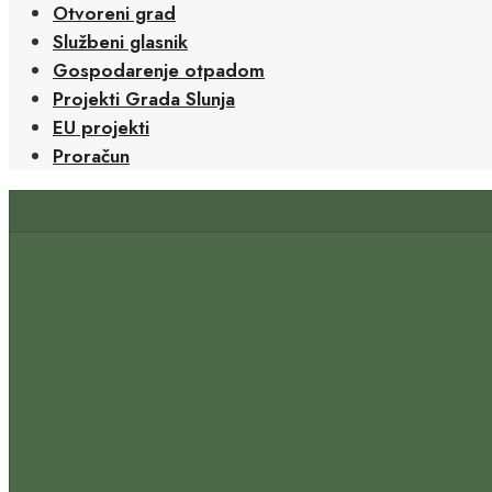
Otvoreni grad
Službeni glasnik
Gospodarenje otpadom
Projekti Grada Slunja
EU projekti
Proračun