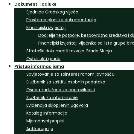
Dokumenti i odluke
Sjednice Gradskog vijeća
Prostorno planska dokumentacija
Financijski izvještaji
Dodijeljene potpore, bespovratna sredstva i d
Financijski izvještaji vijećnika sa liste grupe bi
Strateški dokumenti razvoja Grada Slunja
Ostali akti grada
Pristup informacijama
Savjetovanje sa zainteresiranom javnošću
Službenik za zaštitu osobnih podataka
Osoba zadužena za nepravilnosti
Službenik za informiranje
Evidencija sklopljenih ugovora
Katalog informacija
Mjerodavni propisi
Antikorupcija