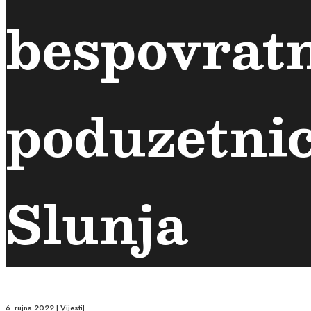
bespovrat
poduzetnic
Slunja
6. rujna 2022.
|
Vijesti
|