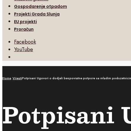
Gospodarenje otpadom
Projekti Grada Slunja
EU projekti
Proračun
Facebook
YouTube
Open
Search
Window
Home
Vijesti
Potpisani Ugovori o dodjeli bespovratne potpore sa mladim poduzetnici
Potpisani 