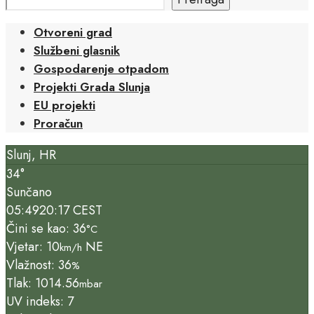
Otvoreni grad
Službeni glasnik
Gospodarenje otpadom
Projekti Grada Slunja
EU projekti
Proračun
Slunj, HR
34°
Sunčano
05:49
20:17 CEST
Čini se kao: 36
°C
Vjetar: 10
NE
km/h
Vlažnost: 36
%
Tlak: 1014.56
mbar
UV indeks: 7