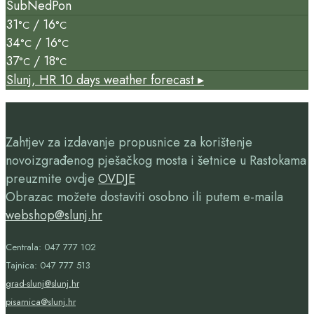
Sub
Ned
Pon
31
/ 16
°C
°C
34
/ 16
°C
°C
37
/ 18
°C
°C
Slunj, HR
10 days weather forecast ▸
Zahtjev za izdavanje propusnice za korištenje
novoizgrađenog pješačkog mosta i šetnice u Rastokama
preuzmite ovdje
OVDJE
Obrazac možete dostaviti osobno ili putem e-maila
webshop@slunj.hr
Centrala: 047 777 102
Tajnica: 047 777 513
grad-slunj@slunj.hr
pisarnica@slunj.hr