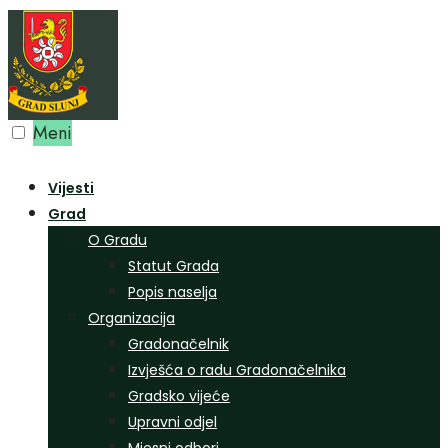
Preskoči
na
sadržaj
Meni
Vijesti
Grad
O Gradu
Statut Grada
Popis naselja
Organizacija
Gradonačelnik
Izvješća o radu Gradonačelnika
Gradsko vijeće
Upravni odjel