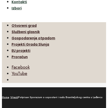
Kontakti
Izbori
Otvoreni grad
Službeni glasnik
Gospodarenje otpadom
Projekti Grada Slunja
EU projekti
Proračun
Facebook
YouTube
Open
Search
Window
Home
Vijesti
Potpisan Sporazum o uspostavi i radu Braniteljskog centra u Lađevcu