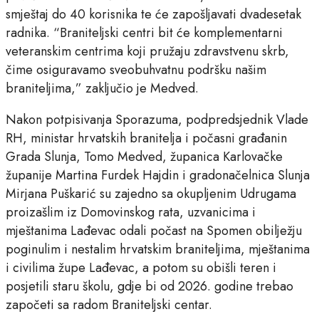
smještaj do 40 korisnika te će zapošljavati dvadesetak
radnika. “Braniteljski centri bit će komplementarni
veteranskim centrima koji pružaju zdravstvenu skrb,
čime osiguravamo sveobuhvatnu podršku našim
braniteljima,” zaključio je Medved.
Nakon potpisivanja Sporazuma, podpredsjednik Vlade
RH, ministar hrvatskih branitelja i počasni građanin
Grada Slunja, Tomo Medved, županica Karlovačke
županije Martina Furdek Hajdin i gradonačelnica Slunja
Mirjana Puškarić su zajedno sa okupljenim Udrugama
proizašlim iz Domovinskog rata, uzvanicima i
mještanima Lađevac odali počast na Spomen obilježju
poginulim i nestalim hrvatskim braniteljima, mještanima
i civilima župe Lađevac, a potom su obišli teren i
posjetili staru školu, gdje bi od 2026. godine trebao
započeti sa radom Braniteljski centar.