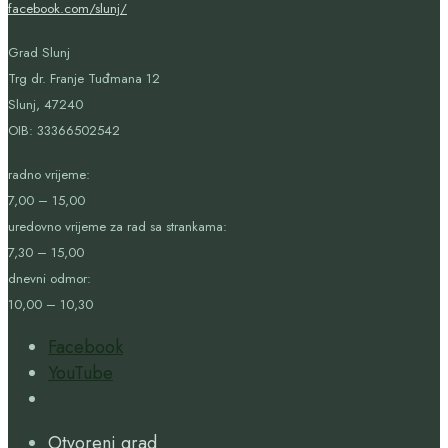
facebook.com/slunj/
Grad Slunj
Trg dr. Franje Tuđmana 12
Slunj, 47240
OIB:
33366502542
radno vrijeme:
7,00 – 15,00
uredovno vrijeme za rad sa strankama:
7,30 – 15,00
dnevni odmor:
10,00 – 10,30
Facebook
YouTube
Open
Search
Otvoreni grad