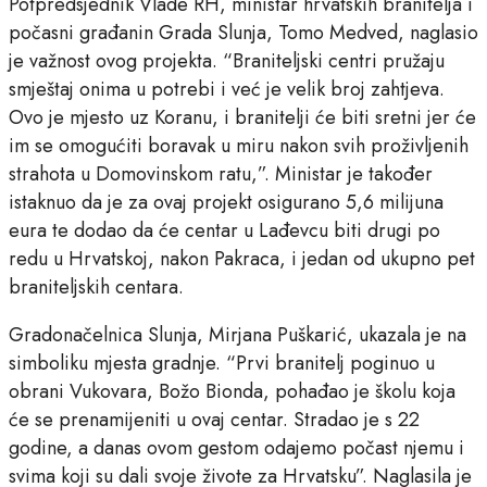
Potpredsjednik Vlade RH, ministar hrvatskih branitelja i
počasni građanin Grada Slunja, Tomo Medved, naglasio
je važnost ovog projekta. “Braniteljski centri pružaju
smještaj onima u potrebi i već je velik broj zahtjeva.
Ovo je mjesto uz Koranu, i branitelji će biti sretni jer će
im se omogućiti boravak u miru nakon svih proživljenih
strahota u Domovinskom ratu,”. Ministar je također
istaknuo da je za ovaj projekt osigurano 5,6 milijuna
eura te dodao da će centar u Lađevcu biti drugi po
redu u Hrvatskoj, nakon Pakraca, i jedan od ukupno pet
braniteljskih centara.
Gradonačelnica Slunja, Mirjana Puškarić, ukazala je na
simboliku mjesta gradnje. “Prvi branitelj poginuo u
obrani Vukovara, Božo Bionda, pohađao je školu koja
će se prenamijeniti u ovaj centar. Stradao je s 22
godine, a danas ovom gestom odajemo počast njemu i
svima koji su dali svoje živote za Hrvatsku”. Naglasila je