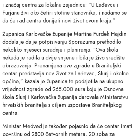
i značaj centra za lokalnu zajednicu: “U Lađevcu i
Furjanu živi oko četiri stotine stanovnika, i nadamo se
da će rad centra donijeti novi život ovom kraju.”
Županica Karlovačke županije Martina Furdek Hajdin
dodala je da je potpisivanju Sporazuma prethodilo
nekoliko mjeseci suradnje i planiranja. “Ova škola
nekada je radila u dvije smjene i bila je živo središte
obrazovanja. Prenamjena ove zgrade u Braniteljski
centar predstavlja nov život za Lađevac, Slunj i okolne
općine,” kazala je županica te podsjetila na ukupno
vrijednost zgrade od 265.000 eura koju je Osnovna
škola Slunj i Karlovačka županija darovala Ministarstvu
hrvatskih branitelja s ciljem uspostave Braniteljskog
centra.
Ministar Medved je također pojasnio da će centar imati
površinu od 2800 četvornih metara, 20 soba za