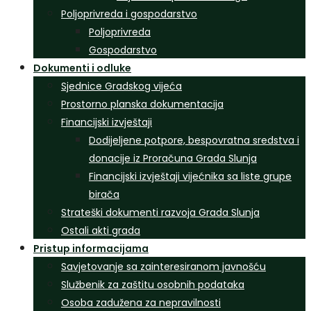
Poljoprivreda i gospodarstvo
Poljoprivreda
Gospodarstvo
Dokumenti i odluke
Sjednice Gradskog vijeća
Prostorno planska dokumentacija
Financijski izvještaji
Dodijeljene potpore, bespovratna sredstva i
donacije iz Proračuna Grada Slunja
Financijski izvještaji vijećnika sa liste grupe
birača
Strateški dokumenti razvoja Grada Slunja
Ostali akti grada
Pristup informacijama
Savjetovanje sa zainteresiranom javnošću
Službenik za zaštitu osobnih podataka
Osoba zadužena za nepravilnosti