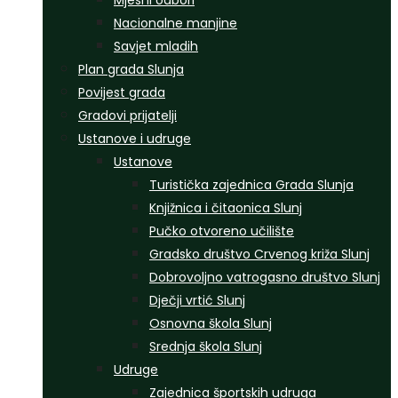
Mjesni odbori
Nacionalne manjine
Savjet mladih
Plan grada Slunja
Povijest grada
Gradovi prijatelji
Ustanove i udruge
Ustanove
Turistička zajednica Grada Slunja
Knjižnica i čitaonica Slunj
Pučko otvoreno učilište
Gradsko društvo Crvenog križa Slunj
Dobrovoljno vatrogasno društvo Slunj
Dječji vrtić Slunj
Osnovna škola Slunj
Srednja škola Slunj
Udruge
Zajednica športskih udruga