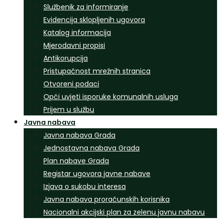
Službenik za informiranje
Evidencija sklopljenih ugovora
Katalog informacija
Mjerodavni propisi
Antikorupcija
Pristupačnost mrežnih stranica
Otvoreni podaci
Opći uvjeti isporuke komunalnih usluga
Prijem u službu
Javna nabava
Javna nabava Grada
Jednostavna nabava Grada
Plan nabave Grada
Registar ugovora javne nabave
Izjava o sukobu interesa
Javna nabava proračunskih korisnika
Nacionalni akcijski plan za zelenu javnu nabavu