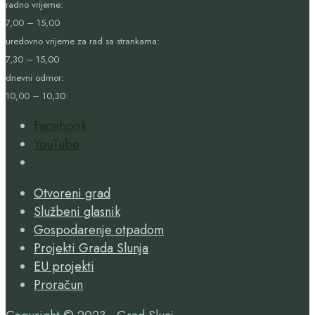
radno vrijeme:
7,00 – 15,00
uredovno vrijeme za rad sa strankama:
7,30 – 15,00
dnevni odmor:
10,00 – 10,30
Facebook
YouTube
Open
Search
Otvoreni grad
Window
Službeni glasnik
Gospodarenje otpadom
Projekti Grada Slunja
EU projekti
Proračun