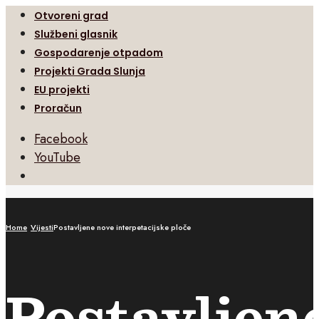
Otvoreni grad
Službeni glasnik
Gospodarenje otpadom
Projekti Grada Slunja
EU projekti
Proračun
Facebook
YouTube
Open
Search
Window
Home
Vijesti
Postavljene nove interpetacijske ploče
Postavljen