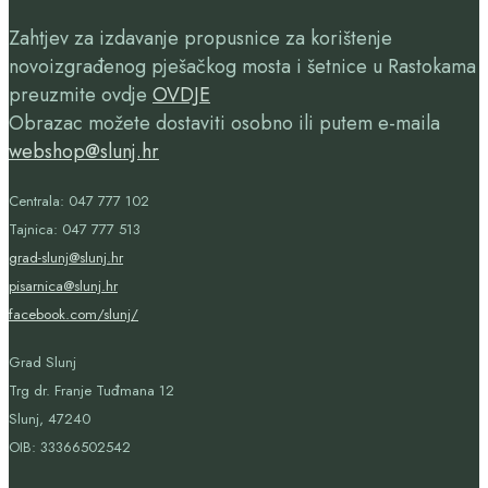
Zahtjev za izdavanje propusnice za korištenje
novoizgrađenog pješačkog mosta i šetnice u Rastokama
preuzmite ovdje
OVDJE
Obrazac možete dostaviti osobno ili putem e-maila
webshop@slunj.hr
Centrala: 047 777 102
Tajnica: 047 777 513
grad-slunj@slunj.hr
pisarnica@slunj.hr
facebook.com/slunj/
Grad Slunj
Trg dr. Franje Tuđmana 12
Slunj, 47240
OIB:
33366502542