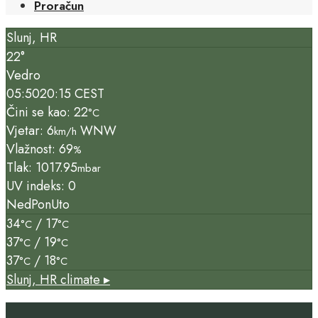
Proračun
Slunj, HR
22°
Vedro
05:50
20:15 CEST
Čini se kao: 22
°C
Vjetar: 6
WNW
km/h
Vlažnost: 69
%
Tlak: 1017.95
mbar
UV indeks: 0
Ned
Pon
Uto
34
/ 17
°C
°C
37
/ 19
°C
°C
37
/ 18
°C
°C
Slunj, HR
climate ▸