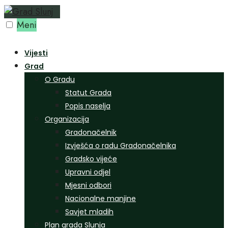
Preskoči
na
Meni
sadržaj
Vijesti
Grad
O Gradu
Statut Grada
Popis naselja
Organizacija
Gradonačelnik
Izvješća o radu Gradonačelnika
Gradsko vijeće
Upravni odjel
Mjesni odbori
Nacionalne manjine
Savjet mladih
Plan grada Slunja