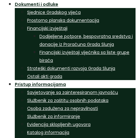
Dokumenti i odluke
Sjednice Gradskog vijeća
Prostorno planska dokumentacija
Financijski izvještaji
Dodijeljene potpore, bespovratna sredstva i
donacije iz Proračuna Grada Slunja
Financijski izvještaji vijećnika sa liste grupe
birača
Strateški dokumenti razvoja Grada Slunja
Ostali akti grada
Pristup informacijama
Savjetovanje sa zainteresiranom javnošću
Službenik za zaštitu osobnih podataka
Osoba zadužena za nepravilnosti
Službenik za informiranje
Evidencija sklopljenih ugovora
Katalog informacija