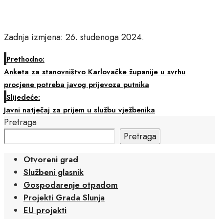
Zadnja izmjena: 26. studenoga 2024.
Prethodno:
Anketa za stanovništvo Karlovačke županije u svrhu
procjene potreba javog prijevoza putnika
Slijedeće:
Javni natječaj za prijem u službu vježbenika
Pretraga
Pretraga
Otvoreni grad
Službeni glasnik
Gospodarenje otpadom
Projekti Grada Slunja
EU projekti