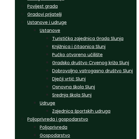
Povijest grada
Gradovi prijatelji
Ustanove i udruge
Ustanove
Turistička zajednica Grada Slunja
Knjižnica i čitaonica Slunj
Pučko otvoreno učilište
Gradsko društvo Crvenog križa Slunj
Dobrovoljno vatrogasno društvo Slunj
Dječji vrtić Slunj
Osnovna škola Slunj
Srednja škola Slunj
Udruge
Zajednica športskih udruga
Poljoprivreda i gospodarstvo
Poljoprivreda
Gospodarstvo