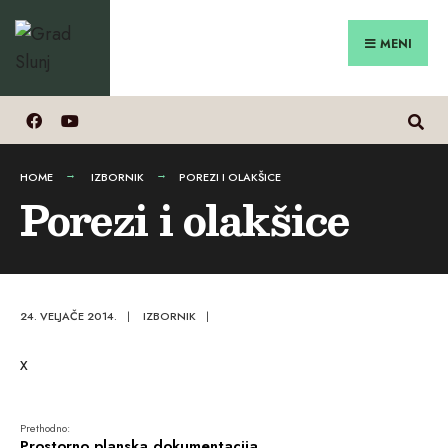
Search
Preskoči
for:
na
MENI
sadržaj
HOME
IZBORNIK
POREZI I OLAKŠICE
Porezi i olakšice
24. VELJAČE 2014.
|
IZBORNIK
|
x
Prethodno:
Prostorno planska dokumentacija