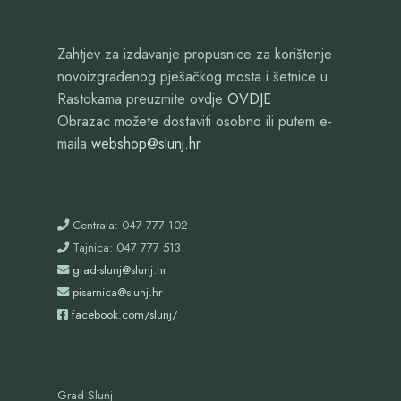
Zahtjev za izdavanje propusnice za korištenje
novoizgrađenog pješačkog mosta i šetnice u
Rastokama preuzmite ovdje
OVDJE
Obrazac možete dostaviti osobno ili putem e-
maila
webshop@slunj.hr
Centrala: 047 777 102
Tajnica: 047 777 513
grad-slunj@slunj.hr
pisarnica@slunj.hr
facebook.com/slunj/
Grad Slunj