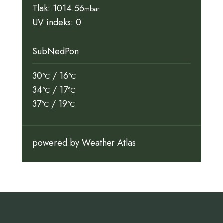
Tlak: 1014.56
mbar
UV indeks: 0
Sub
Ned
Pon
30
/ 16
°C
°C
34
/ 17
°C
°C
37
/ 19
°C
°C
powered by
Weather Atlas