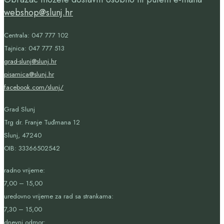
webshop@slunj.hr
Centrala: 047 777 102
Tajnica: 047 777 513
grad-slunj@slunj.hr
pisarnica@slunj.hr
facebook.com/slunj/
Grad Slunj
Trg dr. Franje Tuđmana 12
Slunj, 47240
OIB:
33366502542
radno vrijeme:
7,00 – 15,00
uredovno vrijeme za rad sa strankama:
7,30 – 15,00
dnevni odmor: