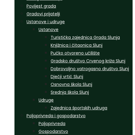
Povijest grada
Gradovi prijatelji
Ustanove i udruge
Ustanove
Turistička zajednica Grada Slunja
Knjižnica i čitaonica Slunj
Pučko otvoreno učilište
Gradsko društvo Crvenog križa Slunj
Dobrovoljno vatrogasno društvo Slunj
Dječji vrtić Slunj
Osnovna škola Slunj
Srednja škola Slunj
Udruge
Zajednica športskih udruga
Poljoprivreda i gospodarstvo
Poljoprivreda
Gospodarstvo