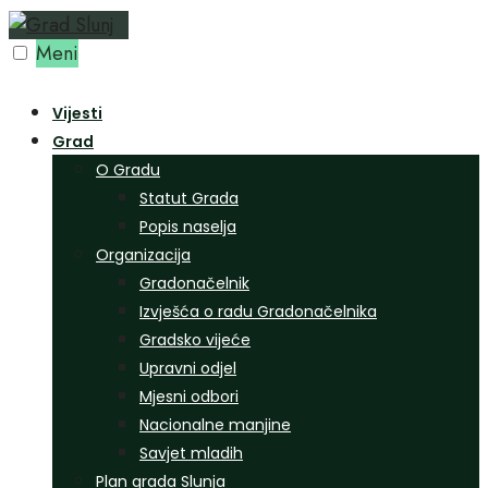
Preskoči
na
Meni
sadržaj
Vijesti
Grad
O Gradu
Statut Grada
Popis naselja
Organizacija
Gradonačelnik
Izvješća o radu Gradonačelnika
Gradsko vijeće
Upravni odjel
Mjesni odbori
Nacionalne manjine
Savjet mladih
Plan grada Slunja