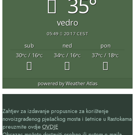
35°
vedro
05:49
20:17 CEST
sub
ned
pon
30
/ 16
34
/ 16
37
/ 18
°C
°C
°C
°C
°C
°C
powered by
Weather Atlas
Zahtjev za izdavanje propusnice za korištenje
novoizgrađenog pješačkog mosta i šetnice u Rastokama
preuzmite ovdje
OVDJE
Obrazac možete dostaviti osobno ili putem e-maila