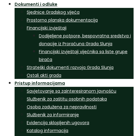
Dokumenti i odluke
Sjednice Gradskog vijeća
Prostorno planska dokumentacija
Financijski izvještaji
Dodijeljene potpore, bespovratna sredstva i
donacije iz Proračuna Grada Slunja
Financijski izvještaji vijećnika sa liste grupe
birača
Strateški dokumenti razvoja Grada Slunja
Ostali akti grada
Pristup informacijama
Savjetovanje sa zainteresiranom javnošću
Službenik za zaštitu osobnih podataka
Osoba zadužena za nepravilnosti
Službenik za informiranje
Evidencija sklopljenih ugovora
Katalog informacija