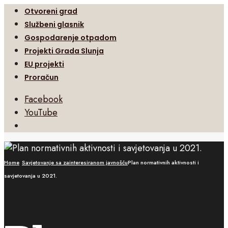
Otvoreni grad
Službeni glasnik
Gospodarenje otpadom
Projekti Grada Slunja
EU projekti
Proračun
Facebook
YouTube
Open
Search
Window
Home
Savjetovanje sa zainteresiranom javnošću
Plan normativnih aktivnosti i
savjetovanja u 2021.