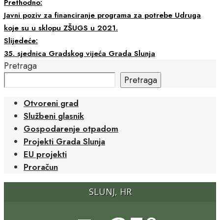
Prethodno:
Javni poziv za financiranje programa za potrebe Udruga
koje su u sklopu ZŠUGS u 2021.
Slijedeće:
35. sjednica Gradskog vijeća Grada Slunja
Pretraga
Pretraga
Otvoreni grad
Službeni glasnik
Gospodarenje otpadom
Projekti Grada Slunja
EU projekti
Proračun
SLUNJ, HR