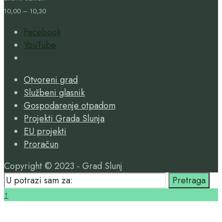
10,00 – 10,30
Facebook
YouTube
Open
Search
Otvoreni grad
Window
Službeni glasnik
Gospodarenje otpadom
Projekti Grada Slunja
EU projekti
Proračun
Copyright © 2023 - Grad Slunj
Search
Pretraga
for:
Close
↑
Search
Window