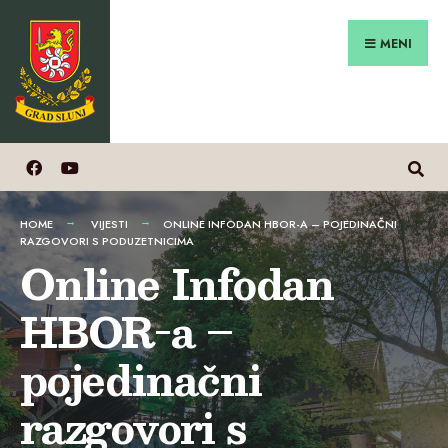
Search
Preskoči
for:
na
MENI
sadržaj
HOME
VIJESTI
ONLINE INFODAN HBOR-A – POJEDINAČNI
RAZGOVORI S PODUZETNICIMA
Online Infodan
HBOR-a –
pojedinačni
razgovori s