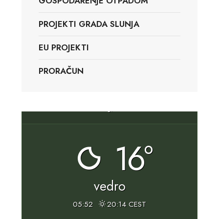
GOSPODARENJE OTPADOM
PROJEKTI GRADA SLUNJA
EU PROJEKTI
PRORAČUN
Slunj, HR
16°
vedro
05:52
20:14 CEST