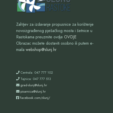
Zahtjev za izdavanje propusnice za korištenje
novoizgrađenog pješačkog mosta i šetnice u
Rastokama preuzmite ovdje
OVDJE
Obrazac možete dostaviti osobno ili putem e-
maila
webshop@slunj.hr
Centrala: 047 777 102
Tajnica: 047 777 513
grad-slunj@slunj.hr
pisarnica@slunj.hr
facebook.com/slunj/