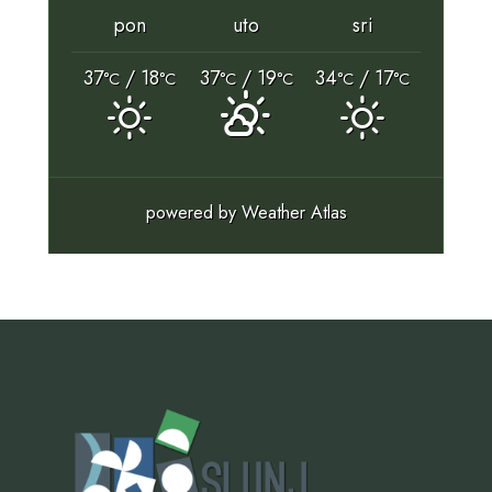
pon
uto
sri
37
/ 18
37
/ 19
34
/ 17
°C
°C
°C
°C
°C
°C
powered by
Weather Atlas