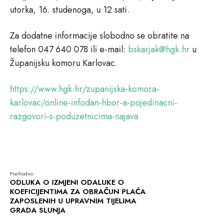
utorka, 16. studenoga, u 12 sati.
Za dodatne informacije slobodno se obratite na
telefon 047 640 078 ili e-mail:
bskarjak@hgk.hr
u
Županijsku komoru Karlovac.
https://www.hgk.hr/zupanijska-komora-
karlovac/online-infodan-hbor-a-pojedinacni-
razgovori-s-poduzetnicima-najava
Prethodno:
ODLUKA O IZMJENI ODALUKE O
KOEFICIJENTIMA ZA OBRAČUN PLAĆA
ZAPOSLENIH U UPRAVNIM TIJELIMA
GRADA SLUNJA