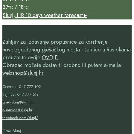
37
/ 18
°C
°C
Slunj, HR
10 days weather forecast ▸
Zahtjev za izdavanje propusnice za korištenje
novoizgrađenog pješačkog mosta i šetnice u Rastokama
preuzmite ovdje
OVDJE
Obrazac možete dostaviti osobno ili putem e-maila
webshop@slunj.hr
Centrala: 047 777 102
Tajnica: 047 777 513
grad-slunj@slunj.hr
pisarnica@slunj.hr
facebook.com/slunj/
Grad Slunj