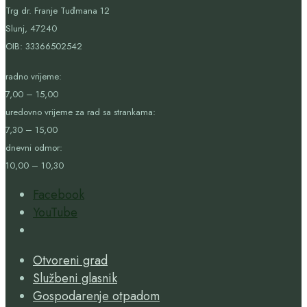
Trg dr. Franje Tuđmana 12
Slunj, 47240
OIB:
33366502542
radno vrijeme:
7,00 – 15,00
uredovno vrijeme za rad sa strankama:
7,30 – 15,00
dnevni odmor:
10,00 – 10,30
Facebook
YouTube
Open
Search
Otvoreni grad
Window
Službeni glasnik
Gospodarenje otpadom