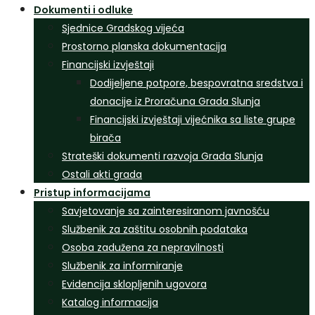
Dokumenti i odluke
Sjednice Gradskog vijeća
Prostorno planska dokumentacija
Financijski izvještaji
Dodijeljene potpore, bespovratna sredstva i
donacije iz Proračuna Grada Slunja
Financijski izvještaji vijećnika sa liste grupe
birača
Strateški dokumenti razvoja Grada Slunja
Ostali akti grada
Pristup informacijama
Savjetovanje sa zainteresiranom javnošću
Službenik za zaštitu osobnih podataka
Osoba zadužena za nepravilnosti
Službenik za informiranje
Evidencija sklopljenih ugovora
Katalog informacija