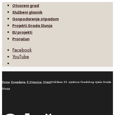
Otvoreni grad
Službeni glasnik
Gospodarenje otpadom
Projekti Grada Slunja
EU projekti
Proračun
Facebook
YouTube
Open
Search
Window
Home
Dogadanja
,
E-Vijecnica
,
Vijesti
Održana 33. sjednica Gradskog vijeća Grada
Slunja