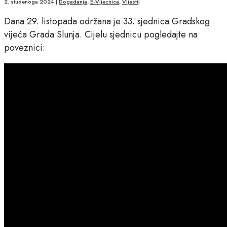
2. studenoga 2024.
|
Dogadanja
,
E-Vijecnica
,
Vijesti
|
Dana 29. listopada održana je 33. sjednica Gradskog
vijeća Grada Slunja. Cijelu sjednicu pogledajte na
poveznici: