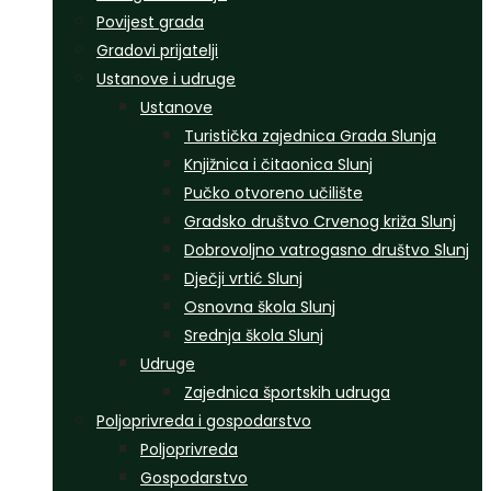
Povijest grada
Gradovi prijatelji
Ustanove i udruge
Ustanove
Turistička zajednica Grada Slunja
Knjižnica i čitaonica Slunj
Pučko otvoreno učilište
Gradsko društvo Crvenog križa Slunj
Dobrovoljno vatrogasno društvo Slunj
Dječji vrtić Slunj
Osnovna škola Slunj
Srednja škola Slunj
Udruge
Zajednica športskih udruga
Poljoprivreda i gospodarstvo
Poljoprivreda
Gospodarstvo