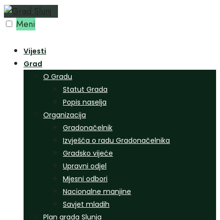
Preskoči
na
Meni
sadržaj
Vijesti
Grad
O Gradu
Statut Grada
Popis naselja
Organizacija
Gradonačelnik
Izvješća o radu Gradonačelnika
Gradsko vijeće
Upravni odjel
Mjesni odbori
Nacionalne manjine
Savjet mladih
Plan grada Slunja