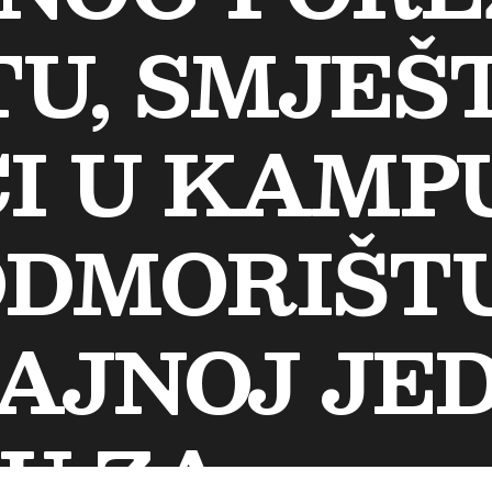
U, SMJEŠ
I U KAMPU
DMORIŠTU
AJNOJ JED
U ZA