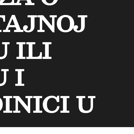
TAJNOJ
 ILI
 I
INICI U