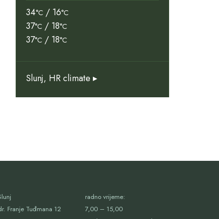
34
/ 16
°C
°C
37
/ 18
°C
°C
37
/ 18
°C
°C
Slunj, HR
climate ▸
lunj
radno vrijeme:
dr. Franje Tuđmana 12
7,00 – 15,00