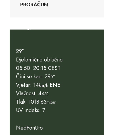
PRORAČUN
Slunj, HR
29°
Djelomično oblačno
05:50
20:15 CEST
Čini se kao: 29
°C
Vjetar: 14
ENE
km/h
Vlažnost: 44
%
Tlak: 1018.63
mbar
UV indeks: 7
Ned
Pon
Uto