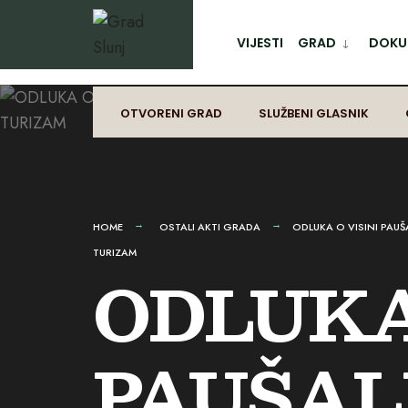
for:
Preskoči
na
VIJESTI
GRAD
DOKUM
sadržaj
OTVORENI GRAD
SLUŽBENI GLASNIK
HOME
OSTALI AKTI GRADA
ODLUKA O VISINI PAUŠ
TURIZAM
ODLUKA
PAUŠAL