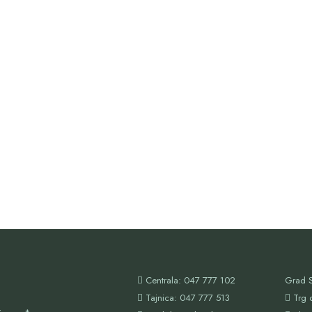
Centrala: 047 777 102
Grad S
Tajnica: 047 777 513
Trg 