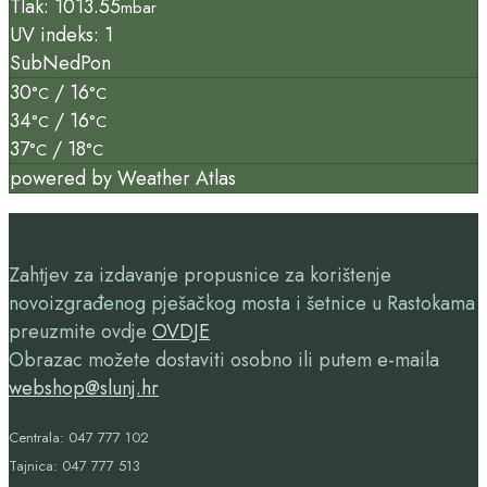
Tlak: 1013.55
mbar
UV indeks: 1
Sub
Ned
Pon
30
/ 16
°C
°C
34
/ 16
°C
°C
37
/ 18
°C
°C
powered by
Weather Atlas
Zahtjev za izdavanje propusnice za korištenje
novoizgrađenog pješačkog mosta i šetnice u Rastokama
preuzmite ovdje
OVDJE
Obrazac možete dostaviti osobno ili putem e-maila
webshop@slunj.hr
Centrala: 047 777 102
Tajnica: 047 777 513