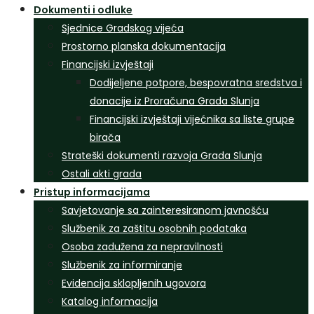
Dokumenti i odluke
Sjednice Gradskog vijeća
Prostorno planska dokumentacija
Financijski izvještaji
Dodijeljene potpore, bespovratna sredstva i
donacije iz Proračuna Grada Slunja
Financijski izvještaji vijećnika sa liste grupe
birača
Strateški dokumenti razvoja Grada Slunja
Ostali akti grada
Pristup informacijama
Savjetovanje sa zainteresiranom javnošću
Službenik za zaštitu osobnih podataka
Osoba zadužena za nepravilnosti
Službenik za informiranje
Evidencija sklopljenih ugovora
Katalog informacija