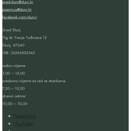
grad-slunj@slunj.hr
pisarnica@slunj.hr
facebook.com/slunj/
Grad Slunj
Trg dr. Franje Tuđmana 12
Slunj, 47240
OIB:
33366502542
radno vrijeme:
7,00 – 15,00
uredovno vrijeme za rad sa strankama:
7,30 – 15,00
dnevni odmor:
10,00 – 10,30
Facebook
YouTube
Open