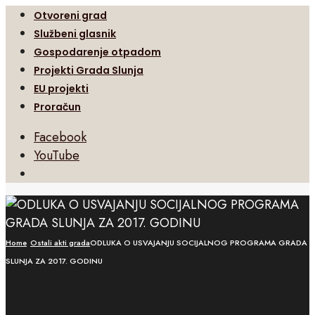
Otvoreni grad
Službeni glasnik
Gospodarenje otpadom
Projekti Grada Slunja
EU projekti
Proračun
Facebook
YouTube
Open
Search
Window
Home
Ostali akti grada
ODLUKA O USVAJANJU SOCIJALNOG PROGRAMA GRADA
SLUNJA ZA 2017. GODINU