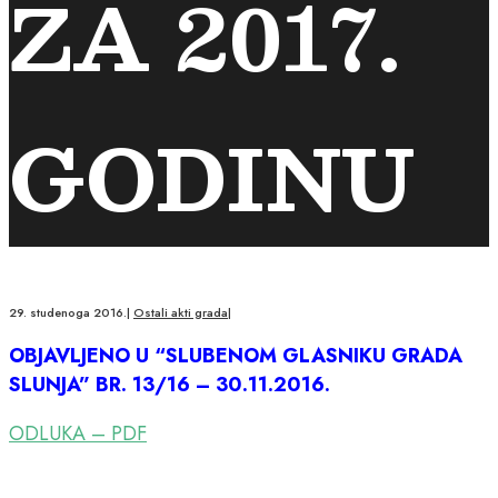
ZA 2017.
GODINU
29. studenoga 2016.
|
Ostali akti grada
|
OBJAVLJENO U “SLUBENOM GLASNIKU GRADA
SLUNJA” BR. 13/16 – 30.11.2016.
ODLUKA – PDF