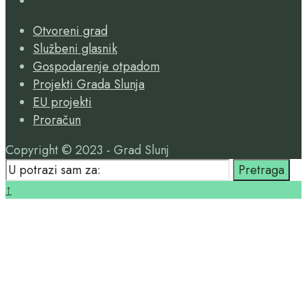
Search
Otvoreni grad
Window
Službeni glasnik
Gospodarenje otpadom
Projekti Grada Slunja
EU projekti
Proračun
Copyright © 2023 - Grad Slunj
Search
Pretraga
for:
Close
↑
Search
Window