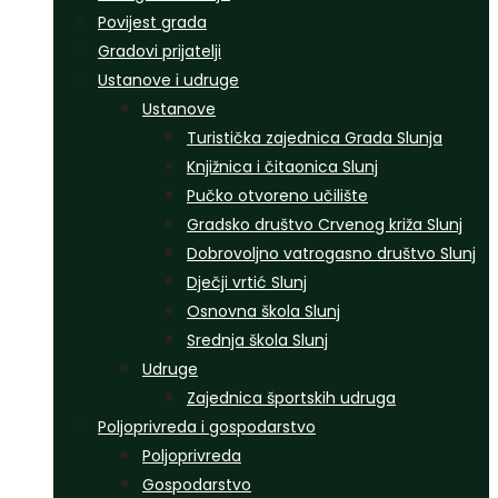
Povijest grada
Gradovi prijatelji
Ustanove i udruge
Ustanove
Turistička zajednica Grada Slunja
Knjižnica i čitaonica Slunj
Pučko otvoreno učilište
Gradsko društvo Crvenog križa Slunj
Dobrovoljno vatrogasno društvo Slunj
Dječji vrtić Slunj
Osnovna škola Slunj
Srednja škola Slunj
Udruge
Zajednica športskih udruga
Poljoprivreda i gospodarstvo
Poljoprivreda
Gospodarstvo