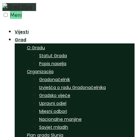
Preskoči
na
Meni
sadržaj
Vijesti
Grad
O Gradu
Statut Grada
Popis naselja
Organizacija
Gradonačelnik
Izvješća o radu Gradonačelnika
Gradsko vijeće
Upravni odjel
Mjesni odbori
Nacionalne manjine
Savjet mladih
Plan grada Slunja