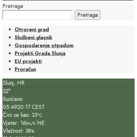
Pretraga
Pretraga
Otvoreni grad
Službeni glasnik
Gospodarenje otpadom
Projekti Grada Slunja
EU projekti
Proračun
Slunj, HR
32°
Sunčano
05:49
20:17 CEST
Čini se kao: 33
°C
Vjetar: 16
NE
km/h
Vlažnost: 38
%