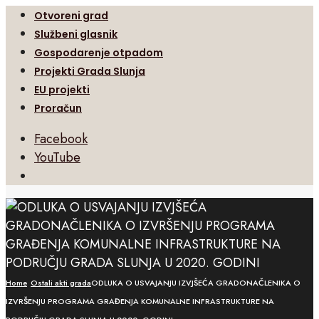
Otvoreni grad
Službeni glasnik
Gospodarenje otpadom
Projekti Grada Slunja
EU projekti
Proračun
Facebook
YouTube
Open
Search
Window
Home
Ostali akti grada
ODLUKA O USVAJANJU IZVJŠEĆA GRADONAČLENIKA O
IZVRŠENJU PROGRAMA GRAĐENJA KOMUNALNE INFRASTRUKTURE NA