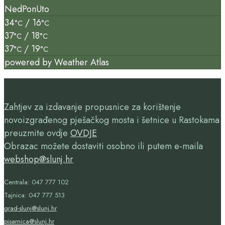
Ned
Pon
Uto
34
/ 16
°C
°C
37
/ 18
°C
°C
37
/ 19
°C
°C
powered by
Weather Atlas
Zahtjev za izdavanje propusnice za korištenje
novoizgrađenog pješačkog mosta i šetnice u Rastokama
preuzmite ovdje
OVDJE
Obrazac možete dostaviti osobno ili putem e-maila
webshop@slunj.hr
Centrala: 047 777 102
Tajnica: 047 777 513
grad-slunj@slunj.hr
pisarnica@slunj.hr