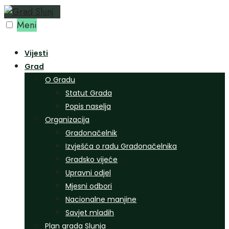
Preskoči
na
Meni
sadržaj
Vijesti
Grad
O Gradu
Statut Grada
Popis naselja
Organizacija
Gradonačelnik
Izvješća o radu Gradonačelnika
Gradsko vijeće
Upravni odjel
Mjesni odbori
Nacionalne manjine
Savjet mladih
Plan grada Slunja