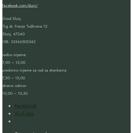
facebook.com/slunj/
Grad Slunj
Trg dr. Franje Tuđmana 12
Slunj, 47240
OIB:
33366502542
radno vrijeme:
7,00 – 15,00
uredovno vrijeme za rad sa strankama:
7,30 – 15,00
dnevni odmor:
10,00 – 10,30
Facebook
YouTube
Open
Search