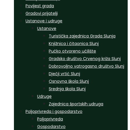
Povijest grada
Gradovi prijatelji
Ustanove i udruge
Ustanove
Turistička zajednica Grada Slunja
Knjižnica i čitaonica Slunj
Pučko otvoreno učilište
Gradsko društvo Crvenog križa Slunj
Dobrovoljno vatrogasno društvo Slunj
Dječji vrtić Slunj
Osnovna škola Slunj
Srednja škola Slunj
Udruge
Zajednica športskih udruga
Poljoprivreda i gospodarstvo
Poljoprivreda
Gospodarstvo