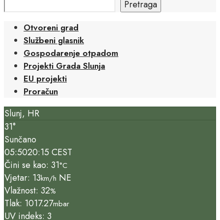
Pretraga
Otvoreni grad
Službeni glasnik
Gospodarenje otpadom
Projekti Grada Slunja
EU projekti
Proračun
Slunj, HR
31°
Sunčano
05:50
20:15 CEST
Čini se kao: 31
°C
Vjetar: 13
NE
km/h
Vlažnost: 32
%
Tlak: 1017.27
mbar
UV indeks: 3