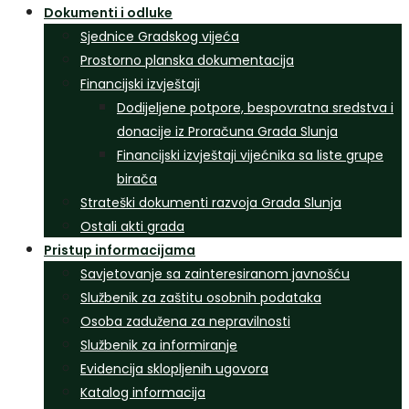
Dokumenti i odluke
Sjednice Gradskog vijeća
Prostorno planska dokumentacija
Financijski izvještaji
Dodijeljene potpore, bespovratna sredstva i
donacije iz Proračuna Grada Slunja
Financijski izvještaji vijećnika sa liste grupe
birača
Strateški dokumenti razvoja Grada Slunja
Ostali akti grada
Pristup informacijama
Savjetovanje sa zainteresiranom javnošću
Službenik za zaštitu osobnih podataka
Osoba zadužena za nepravilnosti
Službenik za informiranje
Evidencija sklopljenih ugovora
Katalog informacija