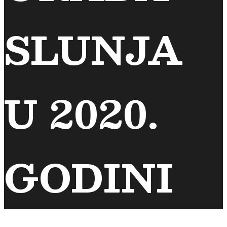
SLUNJA
U 2020.
GODINI