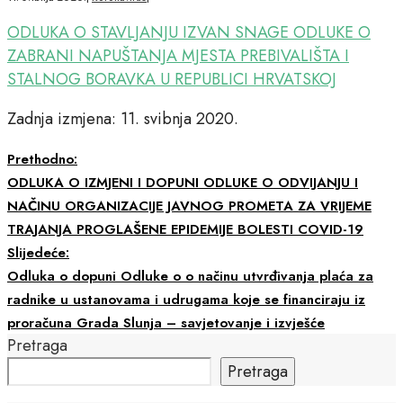
ODLUKA O STAVLJANJU IZVAN SNAGE ODLUKE O
ZABRANI NAPUŠTANJA MJESTA PREBIVALIŠTA I
STALNOG BORAVKA U REPUBLICI HRVATSKOJ
Zadnja izmjena: 11. svibnja 2020.
Prethodno:
ODLUKA O IZMJENI I DOPUNI ODLUKE O ODVIJANJU I
NAČINU ORGANIZACIJE JAVNOG PROMETA ZA VRIJEME
TRAJANJA PROGLAŠENE EPIDEMIJE BOLESTI COVID-19
Slijedeće:
Odluka o dopuni Odluke o o načinu utvrđivanja plaća za
radnike u ustanovama i udrugama koje se financiraju iz
proračuna Grada Slunja – savjetovanje i izvješće
Pretraga
Pretraga