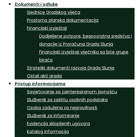
Dokumenti i odluke
Sjednice Gradskog vijeća
Prostorno planska dokumentacija
Financijski izvještaji
Dodijeljene potpore, bespovratna sredstva i
donacije iz Proračuna Grada Slunja
Financijski izvještaji vijećnika sa liste grupe
birača
Strateški dokumenti razvoja Grada Slunja
Ostali akti grada
Pristup informacijama
Savjetovanje sa zainteresiranom javnošću
Službenik za zaštitu osobnih podataka
Osoba zadužena za nepravilnosti
Službenik za informiranje
Evidencija sklopljenih ugovora
Katalog informacija