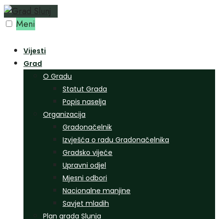
Preskoči
na
Meni
sadržaj
Vijesti
Grad
O Gradu
Statut Grada
Popis naselja
Organizacija
Gradonačelnik
Izvješća o radu Gradonačelnika
Gradsko vijeće
Upravni odjel
Mjesni odbori
Nacionalne manjine
Savjet mladih
Plan grada Slunja