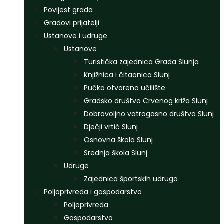
Povijest grada
Gradovi prijatelji
Ustanove i udruge
Ustanove
Turistička zajednica Grada Slunja
Knjižnica i čitaonica Slunj
Pučko otvoreno učilište
Gradsko društvo Crvenog križa Slunj
Dobrovoljno vatrogasno društvo Slunj
Dječji vrtić Slunj
Osnovna škola Slunj
Srednja škola Slunj
Udruge
Zajednica športskih udruga
Poljoprivreda i gospodarstvo
Poljoprivreda
Gospodarstvo