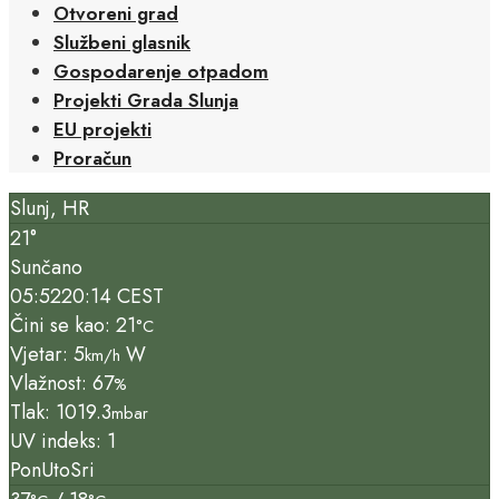
Otvoreni grad
Službeni glasnik
Gospodarenje otpadom
Projekti Grada Slunja
EU projekti
Proračun
Slunj, HR
21°
Sunčano
05:52
20:14 CEST
Čini se kao: 21
°C
Vjetar: 5
W
km/h
Vlažnost: 67
%
Tlak: 1019.3
mbar
UV indeks: 1
Pon
Uto
Sri