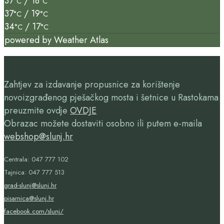
37
/ 18
°C
°C
37
/ 19
°C
°C
34
/ 17
°C
°C
powered by
Weather Atlas
Zahtjev za izdavanje propusnice za korištenje
novoizgrađenog pješačkog mosta i šetnice u Rastokama
preuzmite ovdje
OVDJE
Obrazac možete dostaviti osobno ili putem e-maila
webshop@slunj.hr
Centrala: 047 777 102
Tajnica: 047 777 513
grad-slunj@slunj.hr
pisarnica@slunj.hr
facebook.com/slunj/