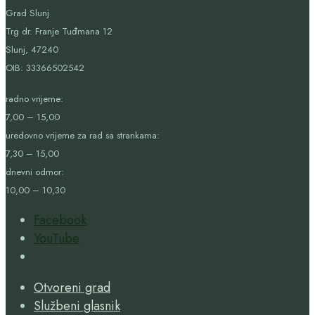
Grad Slunj
Trg dr. Franje Tuđmana 12
Slunj, 47240
OIB:
33366502542
radno vrijeme:
7,00 – 15,00
uredovno vrijeme za rad sa strankama:
7,30 – 15,00
dnevni odmor:
10,00 – 10,30
Facebook
YouTube
Open
Search
Otvoreni grad
Window
Službeni glasnik