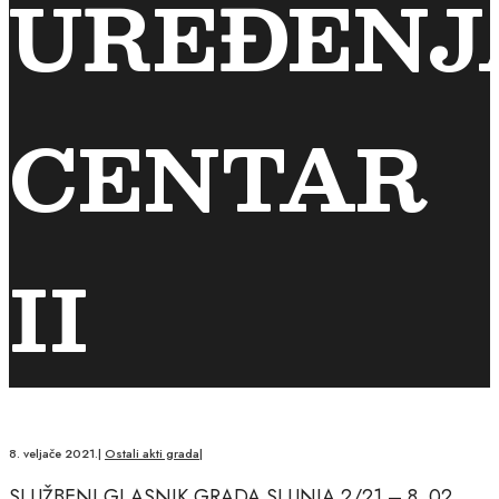
UREĐENJ
CENTAR
II
8. veljače 2021.
|
Ostali akti grada
|
SLUŽBENI GLASNIK GRADA SLUNJA 2/21 – 8. 02.