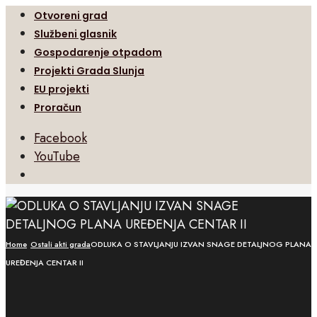
Otvoreni grad
Službeni glasnik
Gospodarenje otpadom
Projekti Grada Slunja
EU projekti
Proračun
Facebook
YouTube
Open
Search
Window
Home
Ostali akti grada
ODLUKA O STAVLJANJU IZVAN SNAGE DETALJNOG PLANA
UREĐENJA CENTAR II