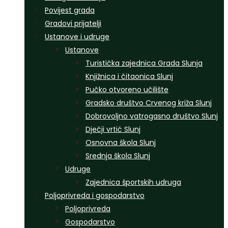
Povijest grada
Gradovi prijatelji
Ustanove i udruge
Ustanove
Turistička zajednica Grada Slunja
Knjižnica i čitaonica Slunj
Pučko otvoreno učilište
Gradsko društvo Crvenog križa Slunj
Dobrovoljno vatrogasno društvo Slunj
Dječji vrtić Slunj
Osnovna škola Slunj
Srednja škola Slunj
Udruge
Zajednica športskih udruga
Poljoprivreda i gospodarstvo
Poljoprivreda
Gospodarstvo