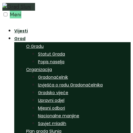
Preskoči
na
Meni
sadržaj
Vijesti
Grad
O Gradu
Statut Grada
Popis naselja
Organizacija
Gradonačelnik
Izvješća o radu Gradonačelnika
Gradsko vijeće
Upravni odjel
Mjesni odbori
Nacionalne manjine
Savjet mladih
Plan grada Slunja