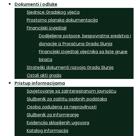
Dokumenti i odluke
Sjednice Gradskog vijeća
Prostorno planska dokumentacija
Financijski izvještaji
Dodijeljene potpore, bespovratna sredstva i
donacije iz Proračuna Grada Slunja
Financijski izvještaji vijećnika sa liste grupe
birača
Strateški dokumenti razvoja Grada Slunja
Ostali akti grada
Pristup informacijama
Savjetovanje sa zainteresiranom javnošću
Službenik za zaštitu osobnih podataka
Osoba zadužena za nepravilnosti
Službenik za informiranje
Evidencija sklopljenih ugovora
Katalog informacija