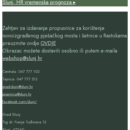
Slunj, HR
vremenska prognoza ▸
Zahtjev za izdavanje propusnice za korištenje
novoizgrađenog pješačkog mosta i šetnice u Rastokama
preuzmite ovdje
OVDJE
Obrazac možete dostaviti osobno ili putem e-maila
webshop@slunj.hr
Centrala: 047 777 102
Tajnica: 047 777 513
grad-slunj@slunj.hr
pisarnica@slunj.hr
facebook.com/slunj/
Grad Slunj
Trg dr. Franje Tuđmana 12
Slunj, 47240