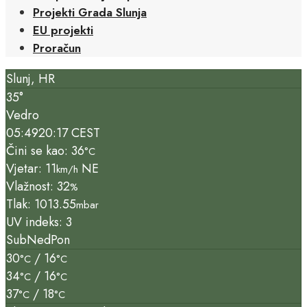
Projekti Grada Slunja
EU projekti
Proračun
Slunj, HR
35°
Vedro
05:49
20:17 CEST
Čini se kao: 36
°C
Vjetar: 11
NE
km/h
Vlažnost: 32
%
Tlak: 1013.55
mbar
UV indeks: 3
Sub
Ned
Pon
30
/ 16
°C
°C
34
/ 16
°C
°C
37
/ 18
°C
°C