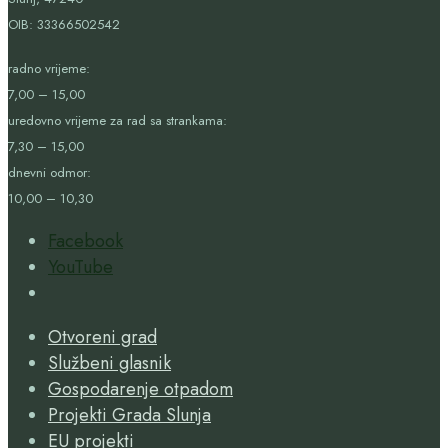
OIB:
33366502542
radno vrijeme:
7,00 – 15,00
uredovno vrijeme za rad sa strankama:
7,30 – 15,00
dnevni odmor:
10,00 – 10,30
Facebook
YouTube
Open
Search
Otvoreni grad
Window
Službeni glasnik
Gospodarenje otpadom
Projekti Grada Slunja
EU projekti