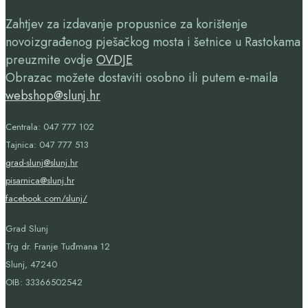
Zahtjev za izdavanje propusnice za korištenje
novoizgrađenog pješačkog mosta i šetnice u Rastokama
preuzmite ovdje
OVDJE
Obrazac možete dostaviti osobno ili putem e-maila
webshop@slunj.hr
Centrala: 047 777 102
Tajnica: 047 777 513
grad-slunj@slunj.hr
pisarnica@slunj.hr
facebook.com/slunj/
Grad Slunj
Trg dr. Franje Tuđmana 12
Slunj, 47240
OIB:
33366502542