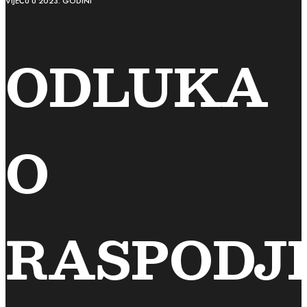
VIJEĆU U 2023. GODINI
ODLUKA
O
RASPODJ