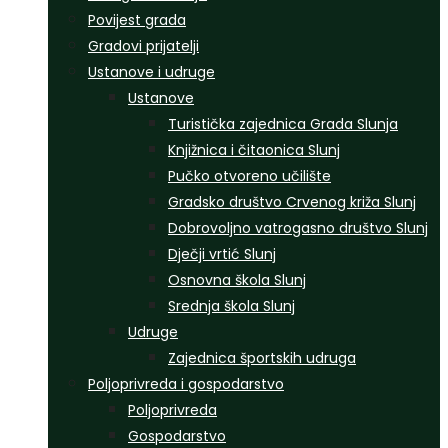
Povijest grada
Gradovi prijatelji
Ustanove i udruge
Ustanove
Turistička zajednica Grada Slunja
Knjižnica i čitaonica Slunj
Pučko otvoreno učilište
Gradsko društvo Crvenog križa Slunj
Dobrovoljno vatrogasno društvo Slunj
Dječji vrtić Slunj
Osnovna škola Slunj
Srednja škola Slunj
Udruge
Zajednica športskih udruga
Poljoprivreda i gospodarstvo
Poljoprivreda
Gospodarstvo