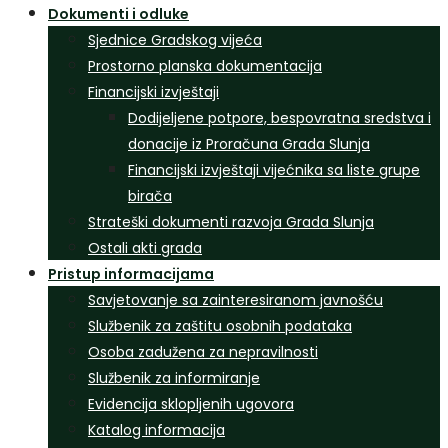
Dokumenti i odluke
Sjednice Gradskog vijeća
Prostorno planska dokumentacija
Financijski izvještaji
Dodijeljene potpore, bespovratna sredstva i
donacije iz Proračuna Grada Slunja
Financijski izvještaji vijećnika sa liste grupe
birača
Strateški dokumenti razvoja Grada Slunja
Ostali akti grada
Pristup informacijama
Savjetovanje sa zainteresiranom javnošću
Službenik za zaštitu osobnih podataka
Osoba zadužena za nepravilnosti
Službenik za informiranje
Evidencija sklopljenih ugovora
Katalog informacija