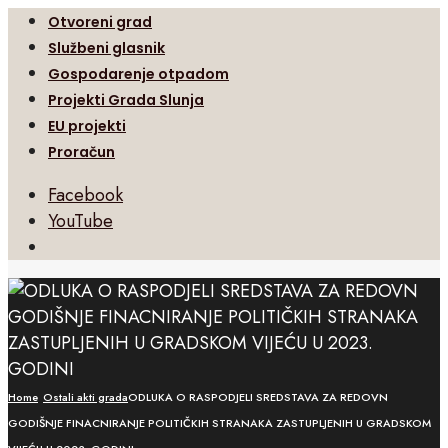
Otvoreni grad
Službeni glasnik
Gospodarenje otpadom
Projekti Grada Slunja
EU projekti
Proračun
Facebook
YouTube
Open
Search
Window
Home
Ostali akti grada
ODLUKA O RASPODJELI SREDSTAVA ZA REDOVN
GODIŠNJE FINACNIRANJE POLITIČKIH STRANAKA ZASTUPLJENIH U GRADSKOM