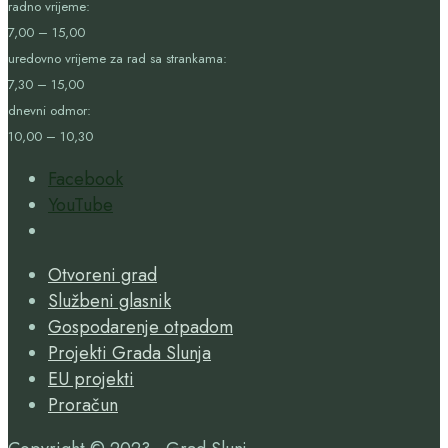
radno vrijeme:
7,00 – 15,00
uredovno vrijeme za rad sa strankama:
7,30 – 15,00
dnevni odmor:
10,00 – 10,30
Facebook
YouTube
Open
Search
Otvoreni grad
Window
Službeni glasnik
Gospodarenje otpadom
Projekti Grada Slunja
EU projekti
Proračun