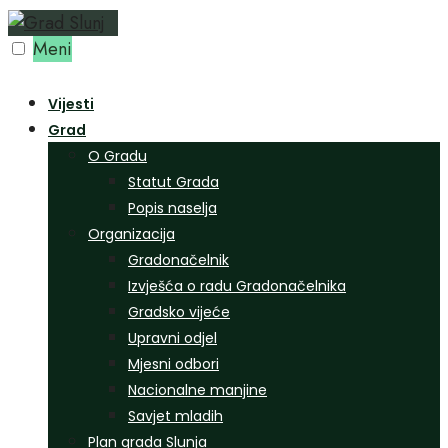
Preskoči
na
Meni
sadržaj
Vijesti
Grad
O Gradu
Statut Grada
Popis naselja
Organizacija
Gradonačelnik
Izvješća o radu Gradonačelnika
Gradsko vijeće
Upravni odjel
Mjesni odbori
Nacionalne manjine
Savjet mladih
Plan grada Slunja