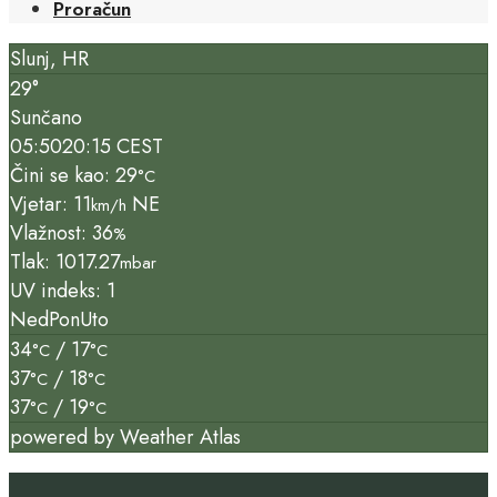
Proračun
Slunj, HR
29°
Sunčano
05:50
20:15 CEST
Čini se kao: 29
°C
Vjetar: 11
NE
km/h
Vlažnost: 36
%
Tlak: 1017.27
mbar
UV indeks: 1
Ned
Pon
Uto
34
/ 17
°C
°C
37
/ 18
°C
°C
37
/ 19
°C
°C
powered by
Weather Atlas