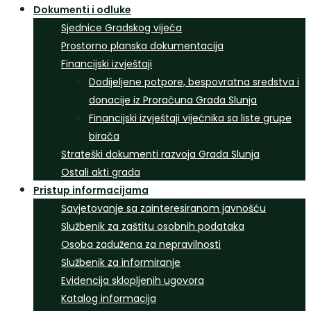
Dokumenti i odluke
Sjednice Gradskog vijeća
Prostorno planska dokumentacija
Financijski izvještaji
Dodijeljene potpore, bespovratna sredstva i
donacije iz Proračuna Grada Slunja
Financijski izvještaji vijećnika sa liste grupe
birača
Strateški dokumenti razvoja Grada Slunja
Ostali akti grada
Pristup informacijama
Savjetovanje sa zainteresiranom javnošću
Službenik za zaštitu osobnih podataka
Osoba zadužena za nepravilnosti
Službenik za informiranje
Evidencija sklopljenih ugovora
Katalog informacija