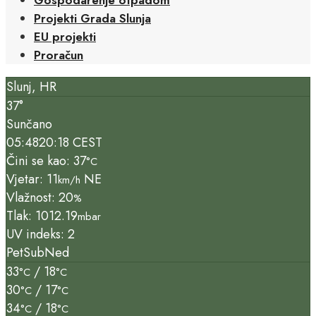
Projekti Grada Slunja
EU projekti
Proračun
Slunj, HR
37°
Sunčano
05:48
20:18 CEST
Čini se kao: 37
°C
Vjetar: 11
NE
km/h
Vlažnost: 20
%
Tlak: 1012.19
mbar
UV indeks: 2
Pet
Sub
Ned
33
/ 18
°C
°C
30
/ 17
°C
°C
34
/ 18
°C
°C