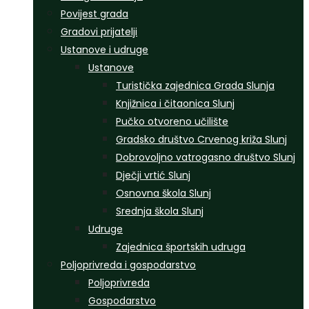
Povijest grada
Gradovi prijatelji
Ustanove i udruge
Ustanove
Turistička zajednica Grada Slunja
Knjižnica i čitaonica Slunj
Pučko otvoreno učilište
Gradsko društvo Crvenog križa Slunj
Dobrovoljno vatrogasno društvo Slunj
Dječji vrtić Slunj
Osnovna škola Slunj
Srednja škola Slunj
Udruge
Zajednica športskih udruga
Poljoprivreda i gospodarstvo
Poljoprivreda
Gospodarstvo