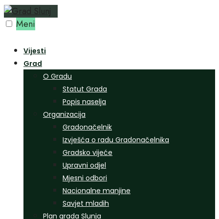
Preskoči
na
Meni
sadržaj
Vijesti
Grad
O Gradu
Statut Grada
Popis naselja
Organizacija
Gradonačelnik
Izvješća o radu Gradonačelnika
Gradsko vijeće
Upravni odjel
Mjesni odbori
Nacionalne manjine
Savjet mladih
Plan grada Slunja