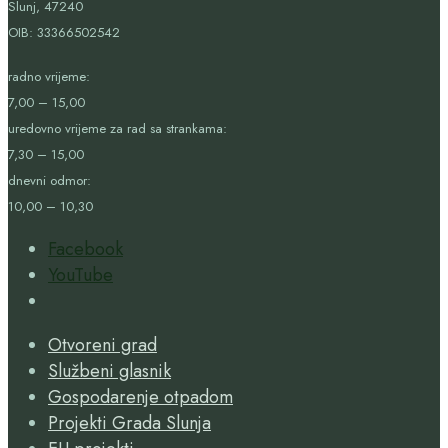
Slunj, 47240
OIB:
33366502542
radno vrijeme:
7,00 – 15,00
uredovno vrijeme za rad sa strankama:
7,30 – 15,00
dnevni odmor:
10,00 – 10,30
Facebook
YouTube
Open
Search
Otvoreni grad
Window
Službeni glasnik
Gospodarenje otpadom
Projekti Grada Slunja