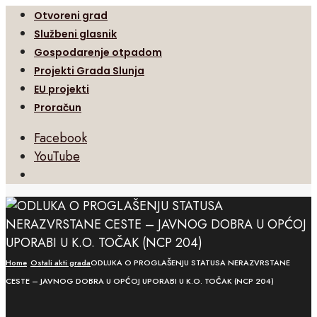
Otvoreni grad
Službeni glasnik
Gospodarenje otpadom
Projekti Grada Slunja
EU projekti
Proračun
Facebook
YouTube
Open
Search
Window
Home
Ostali akti grada
ODLUKA O PROGLAŠENJU STATUSA NERAZVRSTANE
CESTE – JAVNOG DOBRA U OPĆOJ UPORABI U K.O. TOČAK (NCP 204)