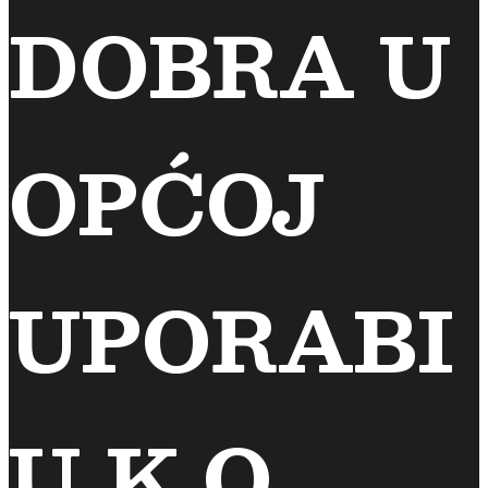
DOBRA U
OPĆOJ
UPORABI
U K.O.