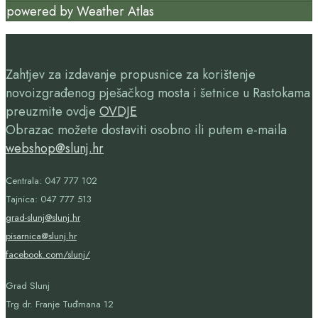
powered by
Weather Atlas
Zahtjev za izdavanje propusnice za korištenje
novoizgrađenog pješačkog mosta i šetnice u Rastokama
preuzmite ovdje
OVDJE
Obrazac možete dostaviti osobno ili putem e-maila
webshop@slunj.hr
Centrala: 047 777 102
Tajnica: 047 777 513
grad-slunj@slunj.hr
pisarnica@slunj.hr
facebook.com/slunj/
Grad Slunj
Trg dr. Franje Tuđmana 12