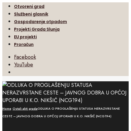
Otvoreni grad
Službeni glasnik
Gospodarenje otpadom
Projekti Grada Slunja
EU projekti
Proračun
Facebook
YouTube
Open
Search
Window
Home
Ostali akti grada
ODLUKA O PROGLAŠENJU STATUSA NERAZVRSTANE
CESTE – JAVNOG DOBRA U OPĆOJ UPORABI U K.O. NIKŠIĆ (NCG194)