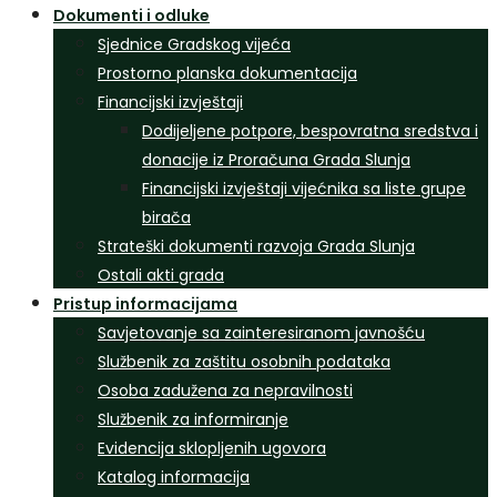
Dokumenti i odluke
Sjednice Gradskog vijeća
Prostorno planska dokumentacija
Financijski izvještaji
Dodijeljene potpore, bespovratna sredstva i
donacije iz Proračuna Grada Slunja
Financijski izvještaji vijećnika sa liste grupe
birača
Strateški dokumenti razvoja Grada Slunja
Ostali akti grada
Pristup informacijama
Savjetovanje sa zainteresiranom javnošću
Službenik za zaštitu osobnih podataka
Osoba zadužena za nepravilnosti
Službenik za informiranje
Evidencija sklopljenih ugovora
Katalog informacija