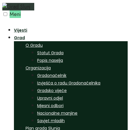
Preskoči
na
Meni
sadržaj
Vijesti
Grad
O Gradu
Statut Grada
Popis naselja
Organizacija
Gradonačelnik
Izvješća o radu Gradonačelnika
Gradsko vijeće
Upravni odjel
Mjesni odbori
Nacionalne manjine
Savjet mladih
Plan grada Slunja