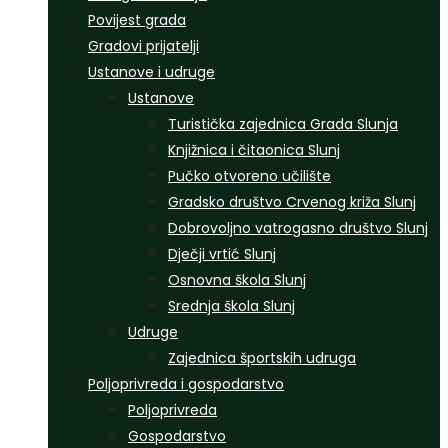
Povijest grada
Gradovi prijatelji
Ustanove i udruge
Ustanove
Turistička zajednica Grada Slunja
Knjižnica i čitaonica Slunj
Pučko otvoreno učilište
Gradsko društvo Crvenog križa Slunj
Dobrovoljno vatrogasno društvo Slunj
Dječji vrtić Slunj
Osnovna škola Slunj
Srednja škola Slunj
Udruge
Zajednica športskih udruga
Poljoprivreda i gospodarstvo
Poljoprivreda
Gospodarstvo