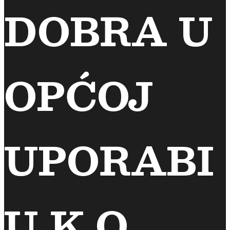
DOBRA U
OPĆOJ
UPORABI
U K.O.