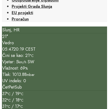
Projekti Grada Slunja
EU projekti
Proračun
Slunj, HR
21°
Vedro
05:47
20:19 CEST
Čini se kao: 21
°C
Vjetar: 5
SW
km/h
Vlažnost: 69
%
Tlak: 1013.88
mbar
UV indeks: 0
Čet
Pet
Sub
37
/ 19
°C
°C
32
/ 18
°C
°C
31
/ 17
°C
°C