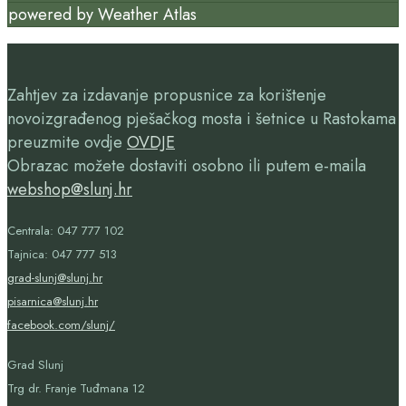
powered by
Weather Atlas
Zahtjev za izdavanje propusnice za korištenje
novoizgrađenog pješačkog mosta i šetnice u Rastokama
preuzmite ovdje
OVDJE
Obrazac možete dostaviti osobno ili putem e-maila
webshop@slunj.hr
Centrala: 047 777 102
Tajnica: 047 777 513
grad-slunj@slunj.hr
pisarnica@slunj.hr
facebook.com/slunj/
Grad Slunj
Trg dr. Franje Tuđmana 12