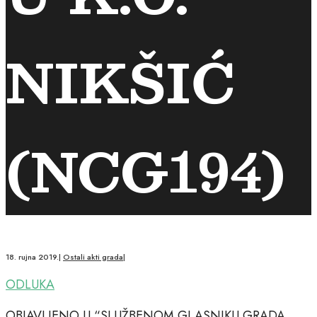
NIKŠIĆ
(NCG194)
18. rujna 2019.
|
Ostali akti grada
|
ODLUKA
OBJAVLJENO U “SLUŽBENOM GLASNIKU GRADA