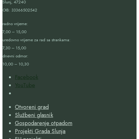
Slunj, 47240
OIB:
33366502542
radno vrijeme:
7,00 – 15,00
uredovno vrijeme za rad sa strankama:
7,30 – 15,00
dnevni odmor:
10,00 – 10,30
Facebook
YouTube
Open
Search
Otvoreni grad
Window
Službeni glasnik
Gospodarenje otpadom
Projekti Grada Slunja