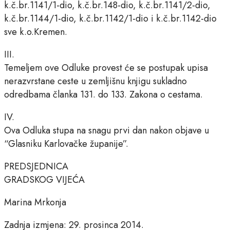
k.č.br.1141/1-dio, k.č.br.148-dio, k.č.br.1141/2-dio,
k.č.br.1144/1-dio, k.č.br.1142/1-dio i k.č.br.1142-dio
sve k.o.Kremen.
III.
Temeljem ove Odluke provest će se postupak upisa
nerazvrstane ceste u zemljišnu knjigu sukladno
odredbama članka 131. do 133. Zakona o cestama.
IV.
Ova Odluka stupa na snagu prvi dan nakon objave u
“Glasniku Karlovačke županije”.
PREDSJEDNICA
GRADSKOG VIJEĆA
Marina Mrkonja
Zadnja izmjena: 29. prosinca 2014.