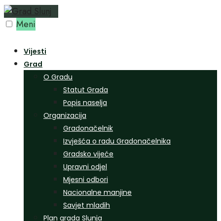
Preskoči
na
Meni
sadržaj
Vijesti
Grad
O Gradu
Statut Grada
Popis naselja
Organizacija
Gradonačelnik
Izvješća o radu Gradonačelnika
Gradsko vijeće
Upravni odjel
Mjesni odbori
Nacionalne manjine
Savjet mladih
Plan grada Slunja