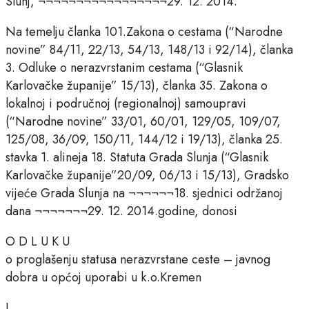
Slunj, ¬¬¬¬¬¬¬¬¬¬¬¬¬¬¬¬¬29. 12. 2014.
Na temelju članka 101.Zakona o cestama (“Narodne
novine” 84/11, 22/13, 54/13, 148/13 i 92/14), članka
3. Odluke o nerazvrstanim cestama (“Glasnik
Karlovačke županije” 15/13), članka 35. Zakona o
lokalnoj i područnoj (regionalnoj) samoupravi
(“Narodne novine” 33/01, 60/01, 129/05, 109/07,
125/08, 36/09, 150/11, 144/12 i 19/13), članka 25.
stavka 1. alineja 18. Statuta Grada Slunja (“Glasnik
Karlovačke županije”20/09, 06/13 i 15/13), Gradsko
vijeće Grada Slunja na ¬¬¬¬¬¬18. sjednici održanoj
dana ¬¬¬¬¬¬¬29. 12. 2014.godine, donosi
O D L U K U
o proglašenju statusa nerazvrstane ceste – javnog
dobra u općoj uporabi u k.o.Kremen
I.