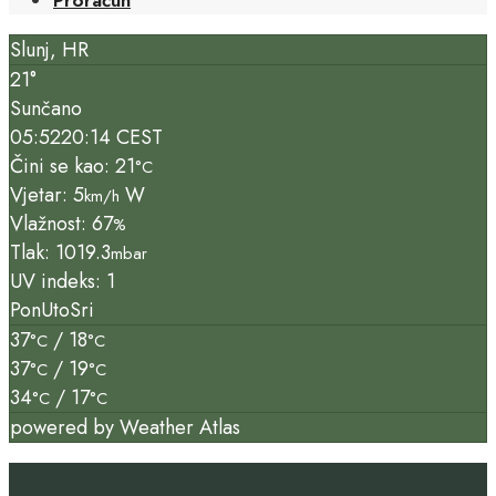
Slunj, HR
21°
Sunčano
05:52
20:14 CEST
Čini se kao: 21
°C
Vjetar: 5
W
km/h
Vlažnost: 67
%
Tlak: 1019.3
mbar
UV indeks: 1
Pon
Uto
Sri
37
/ 18
°C
°C
37
/ 19
°C
°C
34
/ 17
°C
°C
powered by
Weather Atlas