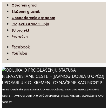
Otvoreni grad
Službeni glasnik
Gospodarenje otpadom
Projekti Grada Slunja
EU projekti
Proračun
Facebook
YouTube
Open
Search
Window
Home
Ostali akti grada
ODLUKA O PROGLAŠENJU STATUSA NERAZVRSTANE
CESTE – JAVNOG DOBRA U OPĆOJ UPORABI U K.O. KREMEN, OZNAČENE KAO
NCG29