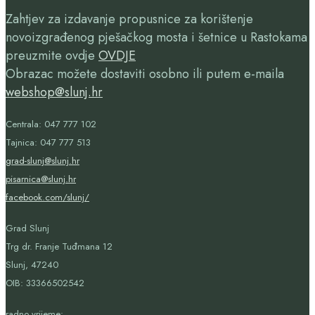
Zahtjev za izdavanje propusnice za korištenje
novoizgrađenog pješačkog mosta i šetnice u Rastokama
preuzmite ovdje
OVDJE
Obrazac možete dostaviti osobno ili putem e-maila
webshop@slunj.hr
Centrala: 047 777 102
Tajnica: 047 777 513
grad-slunj@slunj.hr
pisarnica@slunj.hr
facebook.com/slunj/
Grad Slunj
Trg dr. Franje Tuđmana 12
Slunj, 47240
OIB:
33366502542
radno vrijeme: