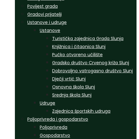
Povijest grada
Gradovi prijatelji
Ustanove i udruge
Ustanove
Turistička zajednica Grada Slunja
Knjižnica i čitaonica Slunj
Pučko otvoreno učilište
Gradsko društvo Crvenog križa Slunj
Dobrovoljno vatrogasno društvo Slunj
Dječji vrtić Slunj
Osnovna škola Slunj
Srednja škola Slunj
Udruge
Zajednica športskih udruga
Poljoprivreda i gospodarstvo
Poljoprivreda
Gospodarstvo