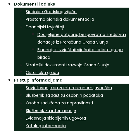
Dokumenti i odluke
Sjednice Gradskog vijeća
Prostorno planska dokumentacija
Financijski izvještaji
Dodijeljene potpore, bespovratna sredstva i
donacije iz Proračuna Grada Slunja
Financijski izvještaji vijećnika sa liste grupe
birača
Strateški dokumenti razvoja Grada Slunja
Ostali akti grada
Pristup informacijama
Savjetovanje sa zainteresiranom javnošću
Službenik za zaštitu osobnih podataka
Osoba zadužena za nepravilnosti
Službenik za informiranje
Evidencija sklopljenih ugovora
Katalog informacija