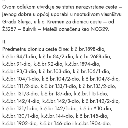
Ovom odlukom utvrđuje se status nerazvrstane ceste –
javnog dobra u općoj uporabi u neotuđivom vlasništvu
Grada Slunja, u k.o. Kremen za dionicu ceste – od
Ž3257 – Bukvik – Mateši označenu kao NCG29.
II.
Predmetnu dionicu ceste čine: k.č.br.1898-dio,
k.č.br.84/1-dio, k.č.br.84/2-dio, k.č.br.2688-dio,
k.č.br.91-dio, k.č.br.92-dio, k.č.br.1894-dio,
k.č.br.93/3-dio, k.č.br.103-dio, k.č.br.106/1-dio,
k.č.br.104/1-dio, k.č.br.104/2-dio, k.č.br.104/3-dio,
k.č.br.111/2-dio, k.č.br.133/1-dio, k.č.br.133/2-dio,
k.č.br.131/3-dio, k.č.br.137-dio, k.č.br.1151-dio,
k.č.br.142/4-dio, k.č.br.142/3-dio, k.č.br.142/2-dio,
k.č.br.131/1-dio, k.č.br.142/1-dio, k.č.br.*10-dio,
k.č.br.130/1-dio, k.č.br.144-dio, k.č.br.145-dio,
k.č.br.1902-dio, k.č.br.146-dio i k.č.br.1904-dio,