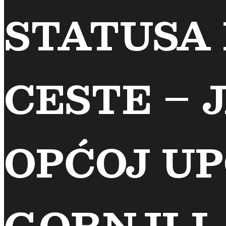
STATUSA
CESTE – 
OPĆOJ UP
GORNJI L