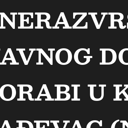
 NERAZVR
JAVNOG D
ORABI U K
AĐEVAC (