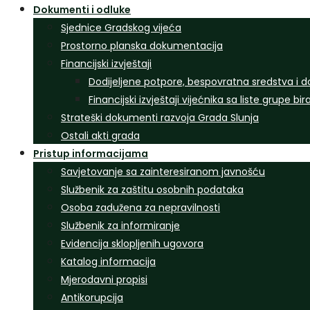
Dokumenti i odluke
Sjednice Gradskog vijeća
Prostorno planska dokumentacija
Financijski izvještaji
Dodijeljene potpore, bespovratna sredstva i d
Financijski izvještaji vijećnika sa liste grupe bi
Strateški dokumenti razvoja Grada Slunja
Ostali akti grada
Pristup informacijama
Savjetovanje sa zainteresiranom javnošću
Službenik za zaštitu osobnih podataka
Osoba zadužena za nepravilnosti
Službenik za informiranje
Evidencija sklopljenih ugovora
Katalog informacija
Mjerodavni propisi
Antikorupcija