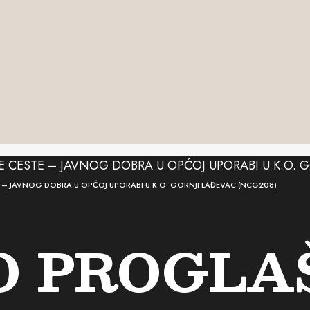
– JAVNOG DOBRA U OPĆOJ UPORABI U K.O. GORNJI LAĐEVAC (NCG208)
O PROGLA