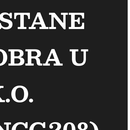
STANE
OBRA U
.O.
NCG208)