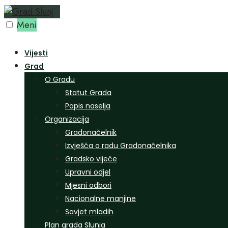
Preskoči
na
Meni
sadržaj
Vijesti
Grad
O Gradu
Statut Grada
Popis naselja
Organizacija
Gradonačelnik
Izvješća o radu Gradonačelnika
Gradsko vijeće
Upravni odjel
Mjesni odbori
Nacionalne manjine
Savjet mladih
Plan grada Slunja