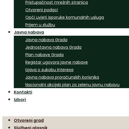
Pristupačnost mrežnih stranica
Otvoreni podaci
Opći uvjeti isporuke komunalnih usluga
Prijem u službu
Javna nabava
Javna nabava Grada
Jednostavna nabava Grada
Plan nabave Grada
Registar ugovora javne nabave
Izjava o sukobu interesa
Javna nabava proračunskih korisnika
Nacionalni akcijski plan za zelenu javnu nabavu
Kontakti
Izbori
Otvoreni grad
Službeni glasnik