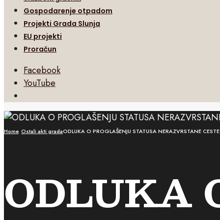
Gospodarenje otpadom
Projekti Grada Slunja
EU projekti
Proračun
Facebook
YouTube
Open
Search
Window
Home
Ostali akti grada
ODLUKA O PROGLAŠENJU STATUSA NERAZVRSTANE CESTE 
ODLUKA 