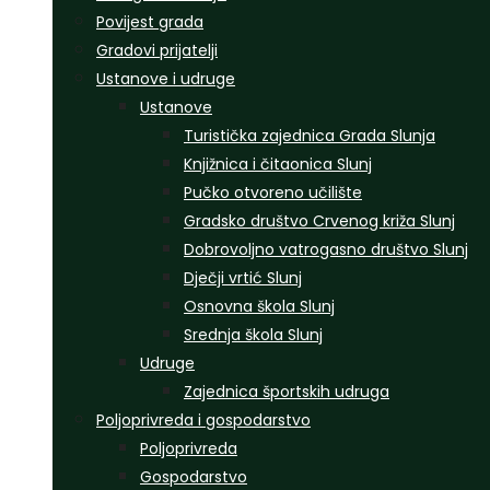
Povijest grada
Gradovi prijatelji
Ustanove i udruge
Ustanove
Turistička zajednica Grada Slunja
Knjižnica i čitaonica Slunj
Pučko otvoreno učilište
Gradsko društvo Crvenog križa Slunj
Dobrovoljno vatrogasno društvo Slunj
Dječji vrtić Slunj
Osnovna škola Slunj
Srednja škola Slunj
Udruge
Zajednica športskih udruga
Poljoprivreda i gospodarstvo
Poljoprivreda
Gospodarstvo