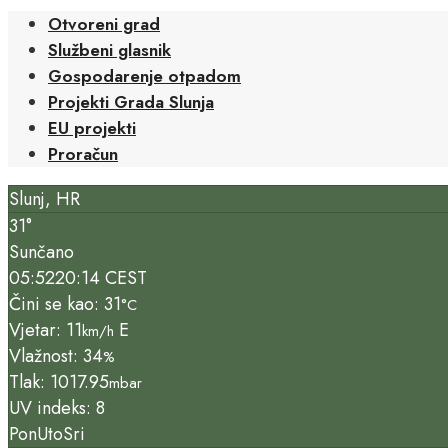
Otvoreni grad
Službeni glasnik
Gospodarenje otpadom
Projekti Grada Slunja
EU projekti
Proračun
Slunj, HR
31°
Sunčano
05:52
20:14 CEST
Čini se kao: 31
°C
Vjetar: 11
E
km/h
Vlažnost: 34
%
Tlak: 1017.95
mbar
UV indeks: 8
Pon
Uto
Sri