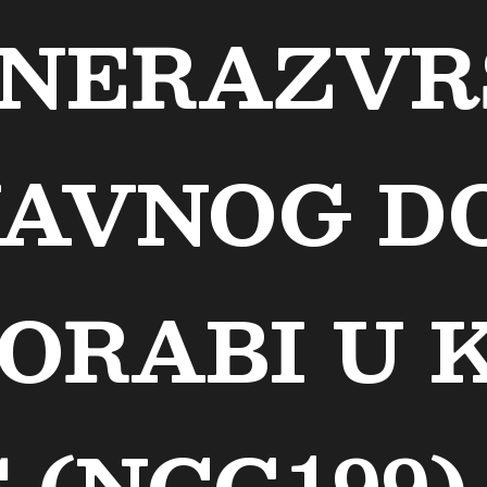
 NERAZVR
JAVNOG D
ORABI U K
 (NCG199)