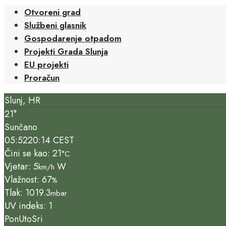
Otvoreni grad
Službeni glasnik
Gospodarenje otpadom
Projekti Grada Slunja
EU projekti
Proračun
Slunj, HR
21°
Sunčano
05:52
20:14 CEST
Čini se kao: 21
°C
Vjetar: 5
W
km/h
Vlažnost: 67
%
Tlak: 1019.3
mbar
UV indeks: 1
Pon
Uto
Sri