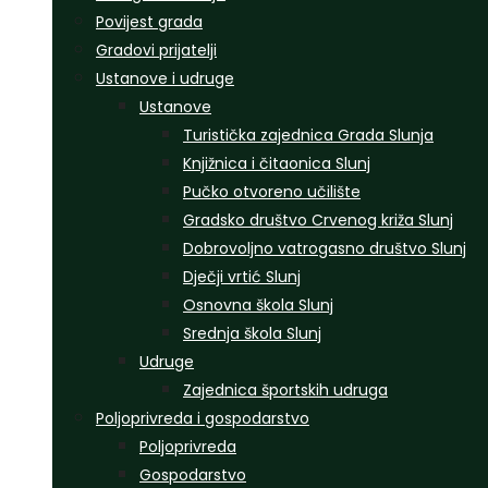
Povijest grada
Gradovi prijatelji
Ustanove i udruge
Ustanove
Turistička zajednica Grada Slunja
Knjižnica i čitaonica Slunj
Pučko otvoreno učilište
Gradsko društvo Crvenog križa Slunj
Dobrovoljno vatrogasno društvo Slunj
Dječji vrtić Slunj
Osnovna škola Slunj
Srednja škola Slunj
Udruge
Zajednica športskih udruga
Poljoprivreda i gospodarstvo
Poljoprivreda
Gospodarstvo