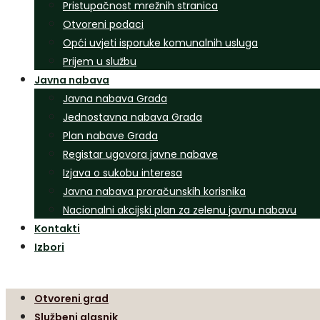
Pristupačnost mrežnih stranica
Otvoreni podaci
Opći uvjeti isporuke komunalnih usluga
Prijem u službu
Javna nabava
Javna nabava Grada
Jednostavna nabava Grada
Plan nabave Grada
Registar ugovora javne nabave
Izjava o sukobu interesa
Javna nabava proračunskih korisnika
Nacionalni akcijski plan za zelenu javnu nabavu
Kontakti
Izbori
Otvoreni grad
Službeni glasnik