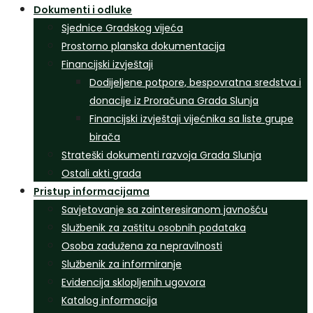
Dokumenti i odluke
Sjednice Gradskog vijeća
Prostorno planska dokumentacija
Financijski izvještaji
Dodijeljene potpore, bespovratna sredstva i
donacije iz Proračuna Grada Slunja
Financijski izvještaji vijećnika sa liste grupe
birača
Strateški dokumenti razvoja Grada Slunja
Ostali akti grada
Pristup informacijama
Savjetovanje sa zainteresiranom javnošću
Službenik za zaštitu osobnih podataka
Osoba zadužena za nepravilnosti
Službenik za informiranje
Evidencija sklopljenih ugovora
Katalog informacija