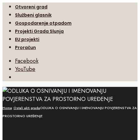
Otvoreni grad
Službeni glasnik
Gospodarenje otpadom
Projekti Grada Slunja
EU projekti
Proračun
Facebook
YouTube
Open
Search
Window
Home
Ostali akti grada
ODLUKA O OSNIVANJU I IMENOVANJU POVJERENSTVA ZA
PROSTORNO UREĐENJE