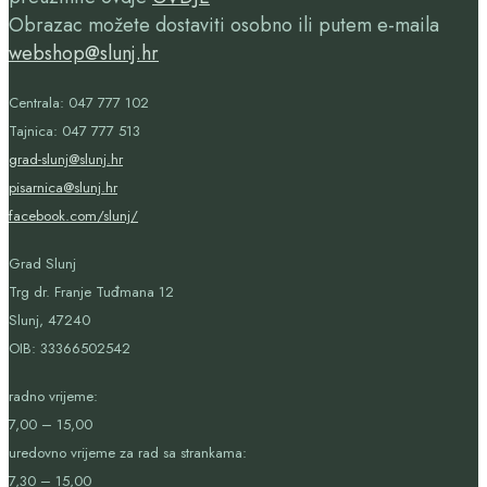
Obrazac možete dostaviti osobno ili putem e-maila
webshop@slunj.hr
Centrala: 047 777 102
Tajnica: 047 777 513
grad-slunj@slunj.hr
pisarnica@slunj.hr
facebook.com/slunj/
Grad Slunj
Trg dr. Franje Tuđmana 12
Slunj, 47240
OIB:
33366502542
radno vrijeme:
7,00 – 15,00
uredovno vrijeme za rad sa strankama:
7,30 – 15,00