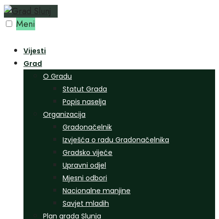
Preskoči
na
Meni
sadržaj
Vijesti
Grad
O Gradu
Statut Grada
Popis naselja
Organizacija
Gradonačelnik
Izvješća o radu Gradonačelnika
Gradsko vijeće
Upravni odjel
Mjesni odbori
Nacionalne manjine
Savjet mladih
Plan grada Slunja