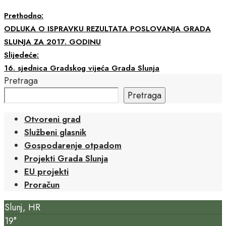
Prethodno:
ODLUKA O ISPRAVKU REZULTATA POSLOVANJA GRADA
SLUNJA ZA 2017. GODINU
Slijedeće:
16. sjednica Gradskog vijeća Grada Slunja
Pretraga
Pretraga
Otvoreni grad
Službeni glasnik
Gospodarenje otpadom
Projekti Grada Slunja
EU projekti
Proračun
Slunj, HR
19°