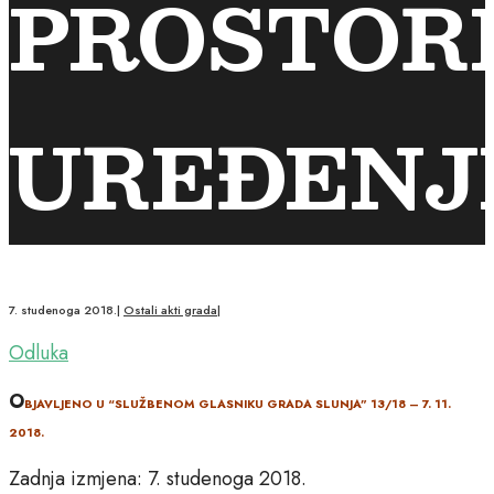
PROSTOR
UREĐENJ
7. studenoga 2018.
|
Ostali akti grada
|
Odluka
O
BJAVLJENO U “SLUŽBENOM GLASNIKU GRADA SLUNJA” 13/18 – 7. 11.
2018.
Zadnja izmjena: 7. studenoga 2018.