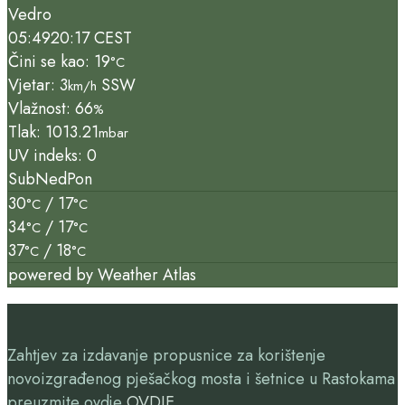
Vedro
05:49
20:17 CEST
Čini se kao: 19
°C
Vjetar: 3
SSW
km/h
Vlažnost: 66
%
Tlak: 1013.21
mbar
UV indeks: 0
Sub
Ned
Pon
30
/ 17
°C
°C
34
/ 17
°C
°C
37
/ 18
°C
°C
powered by
Weather Atlas
Zahtjev za izdavanje propusnice za korištenje
novoizgrađenog pješačkog mosta i šetnice u Rastokama
preuzmite ovdje
OVDJE