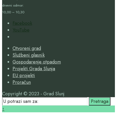
dnevni odmor:
10,00 – 10,30
Facebook
YouTube
Open
Search
Otvoreni grad
Window
Službeni glasnik
Gospodarenje otpadom
Projekti Grada Slunja
EU projekti
Proračun
Copyright © 2023 - Grad Slunj
Search
Pretraga
for:
Close
↑
Search