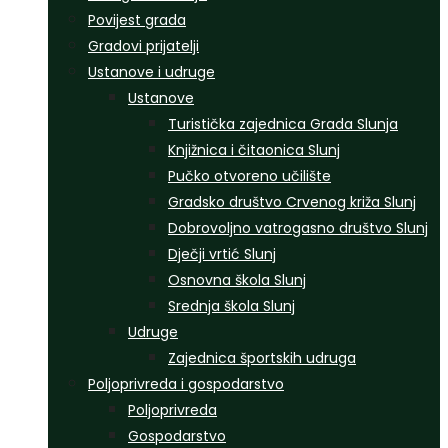
Povijest grada
Gradovi prijatelji
Ustanove i udruge
Ustanove
Turistička zajednica Grada Slunja
Knjižnica i čitaonica Slunj
Pučko otvoreno učilište
Gradsko društvo Crvenog križa Slunj
Dobrovoljno vatrogasno društvo Slunj
Dječji vrtić Slunj
Osnovna škola Slunj
Srednja škola Slunj
Udruge
Zajednica športskih udruga
Poljoprivreda i gospodarstvo
Poljoprivreda
Gospodarstvo