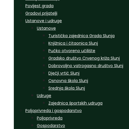
Povijest grada
Gradovi prijatelji
Ustanove i udruge
Ustanove
Turistička zajednica Grada Slunja
Knjižnica i čitaonica Slunj
Pučko otvoreno učilište
Gradsko društvo Crvenog križa Slunj
Dobrovoljno vatrogasno društvo Slunj
Dječji vrtić Slunj
Osnovna škola Slunj
Srednja škola Slunj
Udruge
Zajednica športskih udruga
Poljoprivreda i gospodarstvo
Poljoprivreda
Gospodarstvo