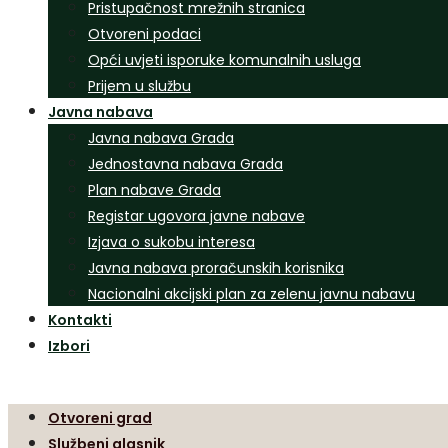
Pristupačnost mrežnih stranica
Otvoreni podaci
Opći uvjeti isporuke komunalnih usluga
Prijem u službu
Javna nabava
Javna nabava Grada
Jednostavna nabava Grada
Plan nabave Grada
Registar ugovora javne nabave
Izjava o sukobu interesa
Javna nabava proračunskih korisnika
Nacionalni akcijski plan za zelenu javnu nabavu
Kontakti
Izbori
Otvoreni grad
Službeni glasnik