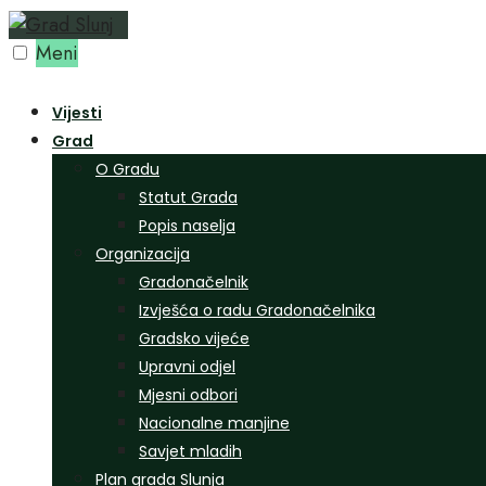
Preskoči
na
Meni
sadržaj
Vijesti
Grad
O Gradu
Statut Grada
Popis naselja
Organizacija
Gradonačelnik
Izvješća o radu Gradonačelnika
Gradsko vijeće
Upravni odjel
Mjesni odbori
Nacionalne manjine
Savjet mladih
Plan grada Slunja