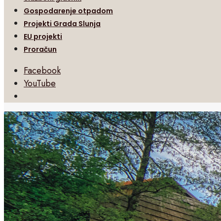
Gospodarenje otpadom
Projekti Grada Slunja
EU projekti
Proračun
Facebook
YouTube
Open
Search
Window