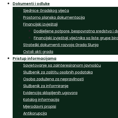
Dokumenti i odluke
Sjednice Gradskog vijeća
Prostorno planska dokumentacija
Financijski izvještaji
Dodijeljene potpore, bespovratna sredstva i d
Financijski izvještaji vijećnika sa liste grupe bi
Strateški dokumenti razvoja Grada Slunja
Ostali akti grada
Pristup informacijama
Savjetovanje sa zainteresiranom javnošću
Službenik za zaštitu osobnih podataka
Osoba zadužena za nepravilnosti
Službenik za informiranje
Evidencija sklopljenih ugovora
Katalog informacija
Mjerodavni propisi
Antikorupcija