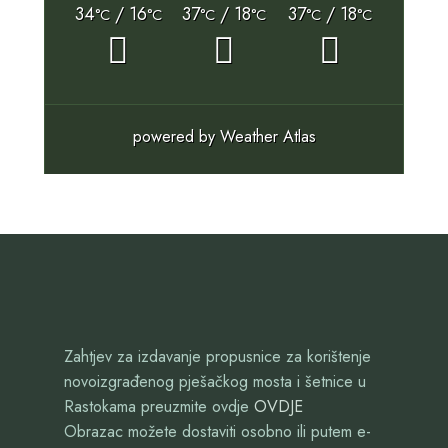
34
/ 16
37
/ 18
37
/ 18
°C
°C
°C
°C
°C
°C
powered by
Weather Atlas
Zahtjev za izdavanje propusnice za korištenje
novoizgrađenog pješačkog mosta i šetnice u
Rastokama preuzmite ovdje
OVDJE
Obrazac možete dostaviti osobno ili putem e-