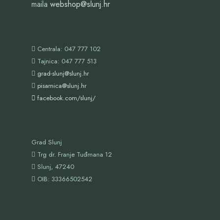
maila
webshop@slunj.hr
Centrala: 047 777 102
Tajnica: 047 777 513
grad-slunj@slunj.hr
pisarnica@slunj.hr
facebook.com/slunj/
Grad Slunj
Trg dr. Franje Tuđmana 12
Slunj, 47240
OIB:
33366502542