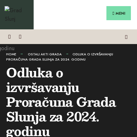
Search
Preskoči
for:
na
MENI
sadržaj
HOME
OSTALI AKTI GRADA
ODLUKA O IZVRŠAVANJU
PRORAČUNA GRADA SLUNJA ZA 2024. GODINU
Odluka o
izvršavanju
Proračuna Grada
Slunja za 2024.
godinu