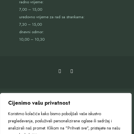
radno vrijeme:
7,00 – 15,00
uredovno vrijeme za rad sa strankama:
7,30 – 15,00
dnevni odmor:
10,00 – 10,30
Cijenimo vašu privatnost
Koristimo kolačiće kako bismo poboljšali vaše iskustvo
pregledavanja, posluživali personalizirane oglase ili sadržaj i
OTVORENI GRAD
SLUŽBENI GLASNIK
GOSPODARENJE OTPADOM
analizirali naš promet. Klikom na "Prihvati sve", pristajete na našu
PROJEKTI GRADA SLUNJA
EU PROJEKTI
PRORAČUN