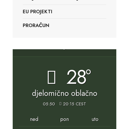
EU PROJEKTI
PRORAČUN
Slunj, HR
28°
djelomično oblačno
05:50
20:15 CEST
ned
pon
uto