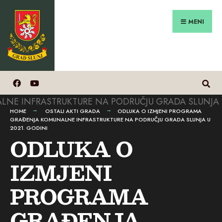
Search
Preskoči
for:
na
MENI
sadržaj
HOME
OSTALI AKTI GRADA
ODLUKA O IZMJENI PROGRAMA
GRAĐENJA KOMUNALNE INFRASTRUKTURE NA PODRUČJU GRADA SLUNJA U
2021. GODINI
ODLUKA O
IZMJENI
PROGRAMA
GRAĐENJA