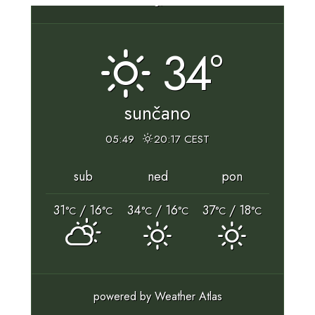
34°
sunčano
05:49
20:17 CEST
sub
ned
pon
31
/ 16
34
/ 16
37
/ 18
°C
°C
°C
°C
°C
°C
powered by
Weather Atlas