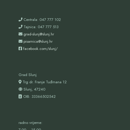
Centrala: 047 777 102
Tajnica: 047 777 513
grad-slunj@slunj.hr
pisarnica@slunj.hr
facebook.com/slunj/
Grad Slunj
Trg dr. Franje Tuđmana 12
Slunj, 47240
OIB:
33366502542
radno vrijeme:
7,00 – 15,00