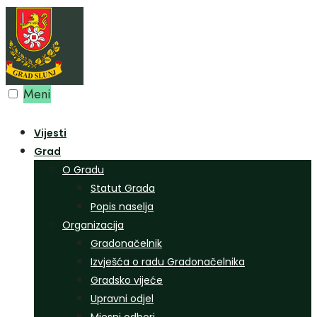
Preskoči
na
sadržaj
Meni
Vijesti
Grad
O Gradu
Statut Grada
Popis naselja
Organizacija
Gradonačelnik
Izvješća o radu Gradonačelnika
Gradsko vijeće
Upravni odjel