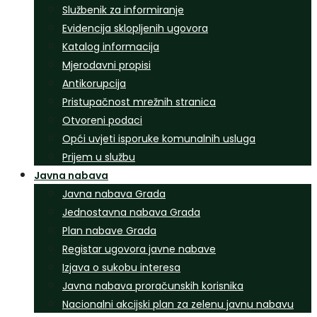
Službenik za informiranje
Evidencija sklopljenih ugovora
Katalog informacija
Mjerodavni propisi
Antikorupcija
Pristupačnost mrežnih stranica
Otvoreni podaci
Opći uvjeti isporuke komunalnih usluga
Prijem u službu
Javna nabava
Javna nabava Grada
Jednostavna nabava Grada
Plan nabave Grada
Registar ugovora javne nabave
Izjava o sukobu interesa
Javna nabava proračunskih korisnika
Nacionalni akcijski plan za zelenu javnu nabavu