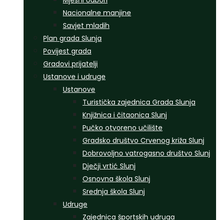
Mjesni odbori
Nacionalne manjine
Savjet mladih
Plan grada Slunja
Povijest grada
Gradovi prijatelji
Ustanove i udruge
Ustanove
Turistička zajednica Grada Slunja
Knjižnica i čitaonica Slunj
Pučko otvoreno učilište
Gradsko društvo Crvenog križa Slunj
Dobrovoljno vatrogasno društvo Slunj
Dječji vrtić Slunj
Osnovna škola Slunj
Srednja škola Slunj
Udruge
Zajednica športskih udruga