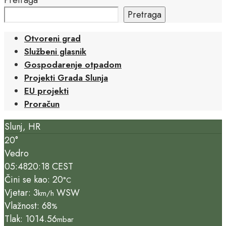
Pretraga
Otvoreni grad
Službeni glasnik
Gospodarenje otpadom
Projekti Grada Slunja
EU projekti
Proračun
Slunj, HR
20°
Vedro
05:48
20:18 CEST
Čini se kao: 20
°C
Vjetar: 3
WSW
km/h
Vlažnost: 68
%
Tlak: 1014.56
mbar