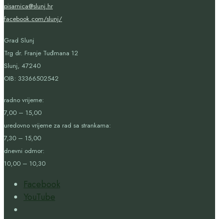
pisarnica@slunj.hr
facebook.com/slunj/
Grad Slunj
Trg dr. Franje Tuđmana 12
Slunj, 47240
OIB:
33366502542
radno vrijeme:
7,00 – 15,00
uredovno vrijeme za rad sa strankama:
7,30 – 15,00
dnevni odmor:
10,00 – 10,30
Facebook
YouTube
Open