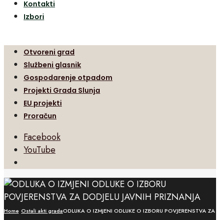
Kontakti
Izbori
Otvoreni grad
Službeni glasnik
Gospodarenje otpadom
Projekti Grada Slunja
EU projekti
Proračun
Facebook
YouTube
Open
Search
Window
Home
Ostali akti grada
ODLUKA O IZMJENI ODLUKE O IZBORU POVJERENSTVA ZA