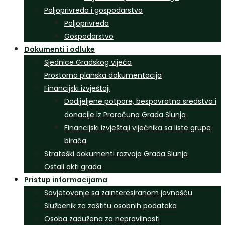
Poljoprivreda i gospodarstvo
Poljoprivreda
Gospodarstvo
Dokumenti i odluke
Sjednice Gradskog vijeća
Prostorno planska dokumentacija
Financijski izvještaji
Dodijeljene potpore, bespovratna sredstva i
donacije iz Proračuna Grada Slunja
Financijski izvještaji vijećnika sa liste grupe
birača
Strateški dokumenti razvoja Grada Slunja
Ostali akti grada
Pristup informacijama
Savjetovanje sa zainteresiranom javnošću
Službenik za zaštitu osobnih podataka
Osoba zadužena za nepravilnosti