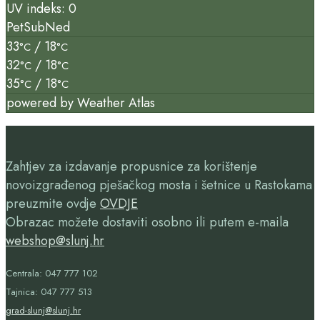
UV indeks: 0
Pet
Sub
Ned
33
/ 18
°C
°C
32
/ 18
°C
°C
35
/ 18
°C
°C
powered by
Weather Atlas
Zahtjev za izdavanje propusnice za korištenje
novoizgrađenog pješačkog mosta i šetnice u Rastokama
preuzmite ovdje
OVDJE
Obrazac možete dostaviti osobno ili putem e-maila
webshop@slunj.hr
Centrala: 047 777 102
Tajnica: 047 777 513
grad-slunj@slunj.hr