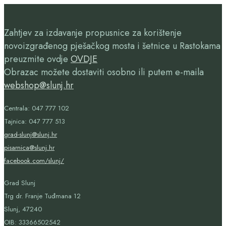
Zahtjev za izdavanje propusnice za korištenje
novoizgrađenog pješačkog mosta i šetnice u Rastokama
preuzmite ovdje
OVDJE
Obrazac možete dostaviti osobno ili putem e-maila
webshop@slunj.hr
Centrala: 047 777 102
Tajnica: 047 777 513
grad-slunj@slunj.hr
pisarnica@slunj.hr
facebook.com/slunj/
Grad Slunj
Trg dr. Franje Tuđmana 12
Slunj, 47240
OIB:
33366502542