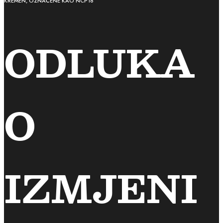
KREMEN, OZNAČENE KAO NCP18
ODLUKA
O
IZMJENI