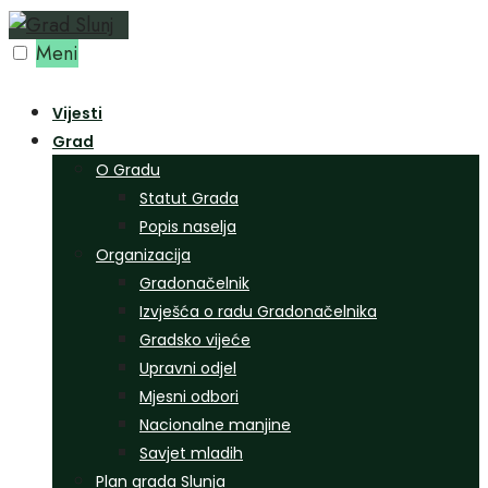
Preskoči
na
Meni
sadržaj
Vijesti
Grad
O Gradu
Statut Grada
Popis naselja
Organizacija
Gradonačelnik
Izvješća o radu Gradonačelnika
Gradsko vijeće
Upravni odjel
Mjesni odbori
Nacionalne manjine
Savjet mladih
Plan grada Slunja