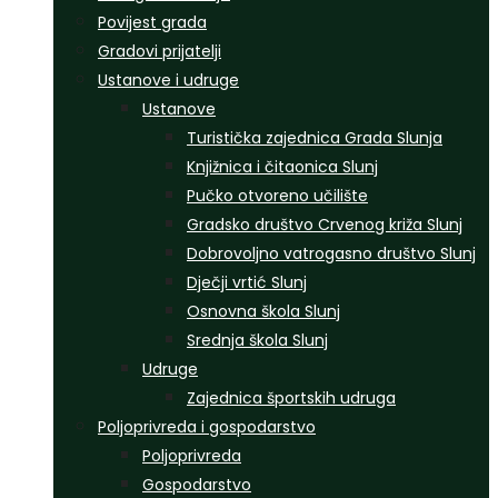
Povijest grada
Gradovi prijatelji
Ustanove i udruge
Ustanove
Turistička zajednica Grada Slunja
Knjižnica i čitaonica Slunj
Pučko otvoreno učilište
Gradsko društvo Crvenog križa Slunj
Dobrovoljno vatrogasno društvo Slunj
Dječji vrtić Slunj
Osnovna škola Slunj
Srednja škola Slunj
Udruge
Zajednica športskih udruga
Poljoprivreda i gospodarstvo
Poljoprivreda
Gospodarstvo