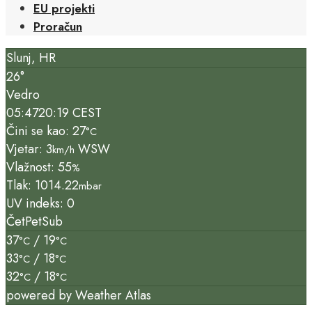
EU projekti
Proračun
Slunj, HR
26°
Vedro
05:47
20:19 CEST
Čini se kao: 27
°C
Vjetar: 3
WSW
km/h
Vlažnost: 55
%
Tlak: 1014.22
mbar
UV indeks: 0
Čet
Pet
Sub
37
/ 19
°C
°C
33
/ 18
°C
°C
32
/ 18
°C
°C
powered by
Weather Atlas