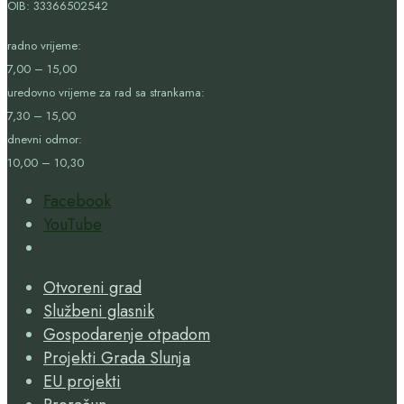
OIB:
33366502542
radno vrijeme:
7,00 – 15,00
uredovno vrijeme za rad sa strankama:
7,30 – 15,00
dnevni odmor:
10,00 – 10,30
Facebook
YouTube
Open
Search
Otvoreni grad
Window
Službeni glasnik
Gospodarenje otpadom
Projekti Grada Slunja
EU projekti