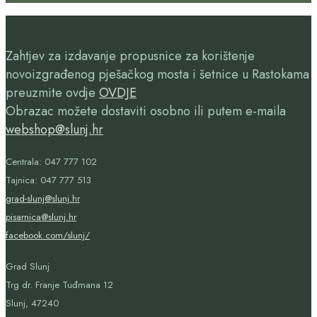
Zahtjev za izdavanje propusnice za korištenje
novoizgrađenog pješačkog mosta i šetnice u Rastokama
preuzmite ovdje
OVDJE
Obrazac možete dostaviti osobno ili putem e-maila
webshop@slunj.hr
Centrala: 047 777 102
Tajnica: 047 777 513
grad-slunj@slunj.hr
pisarnica@slunj.hr
facebook.com/slunj/
Grad Slunj
Trg dr. Franje Tuđmana 12
Slunj, 47240