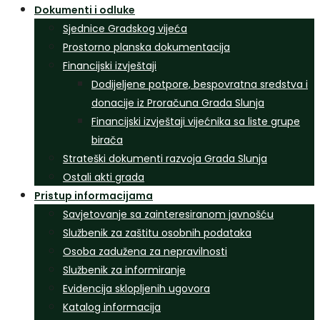
Dokumenti i odluke
Sjednice Gradskog vijeća
Prostorno planska dokumentacija
Financijski izvještaji
Dodijeljene potpore, bespovratna sredstva i
donacije iz Proračuna Grada Slunja
Financijski izvještaji vijećnika sa liste grupe
birača
Strateški dokumenti razvoja Grada Slunja
Ostali akti grada
Pristup informacijama
Savjetovanje sa zainteresiranom javnošću
Službenik za zaštitu osobnih podataka
Osoba zadužena za nepravilnosti
Službenik za informiranje
Evidencija sklopljenih ugovora
Katalog informacija