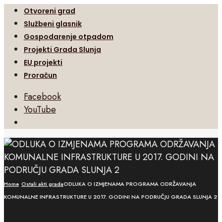
Otvoreni grad
Službeni glasnik
Gospodarenje otpadom
Projekti Grada Slunja
EU projekti
Proračun
Facebook
YouTube
Open
Search
Window
Home
Ostali akti grada
ODLUKA O IZMJENAMA PROGRAMA ODRŽAVANJA
KOMUNALNE INFRASTRUKTURE U 2017. GODINI NA PODRUČJU GRADA SLUNJA 2