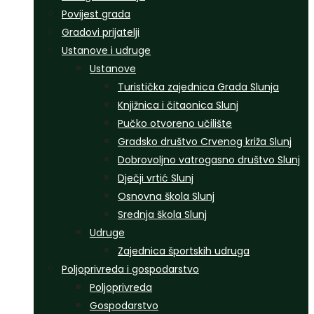
Povijest grada
Gradovi prijatelji
Ustanove i udruge
Ustanove
Turistička zajednica Grada Slunja
Knjižnica i čitaonica Slunj
Pučko otvoreno učilište
Gradsko društvo Crvenog križa Slunj
Dobrovoljno vatrogasno društvo Slunj
Dječji vrtić Slunj
Osnovna škola Slunj
Srednja škola Slunj
Udruge
Zajednica športskih udruga
Poljoprivreda i gospodarstvo
Poljoprivreda
Gospodarstvo