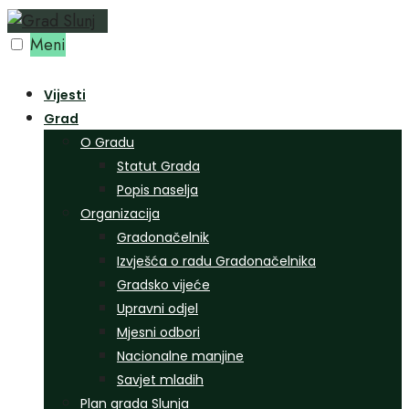
Preskoči
na
Meni
sadržaj
Vijesti
Grad
O Gradu
Statut Grada
Popis naselja
Organizacija
Gradonačelnik
Izvješća o radu Gradonačelnika
Gradsko vijeće
Upravni odjel
Mjesni odbori
Nacionalne manjine
Savjet mladih
Plan grada Slunja