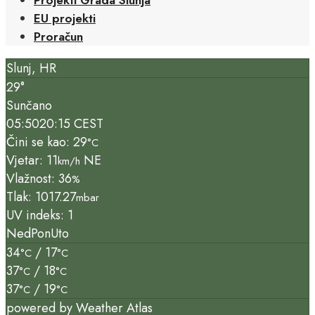
EU projekti
Proračun
Slunj, HR
29°
Sunčano
05:50
20:15 CEST
Čini se kao: 29
°C
Vjetar: 11
NE
km/h
Vlažnost: 36
%
Tlak: 1017.27
mbar
UV indeks: 1
Ned
Pon
Uto
34
/ 17
°C
°C
37
/ 18
°C
°C
37
/ 19
°C
°C
powered by
Weather Atlas