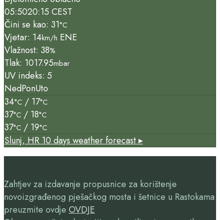
05:50
20:15 CEST
Čini se kao: 31
°C
Vjetar: 14
ENE
km/h
Vlažnost: 38
%
Tlak: 1017.95
mbar
UV indeks: 5
Ned
Pon
Uto
34
/ 17
°C
°C
37
/ 18
°C
°C
37
/ 19
°C
°C
Slunj, HR
10 days weather forecast ▸
Zahtjev za izdavanje propusnice za korištenje
novoizgrađenog pješačkog mosta i šetnice u Rastokama
preuzmite ovdje
OVDJE