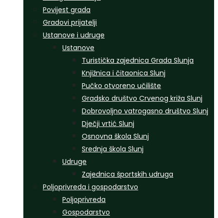
Povijest grada
Gradovi prijatelji
Ustanove i udruge
Ustanove
Turistička zajednica Grada Slunja
Knjižnica i čitaonica Slunj
Pučko otvoreno učilište
Gradsko društvo Crvenog križa Slunj
Dobrovoljno vatrogasno društvo Slunj
Dječji vrtić Slunj
Osnovna škola Slunj
Srednja škola Slunj
Udruge
Zajednica športskih udruga
Poljoprivreda i gospodarstvo
Poljoprivreda
Gospodarstvo