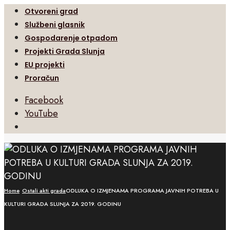
Otvoreni grad
Službeni glasnik
Gospodarenje otpadom
Projekti Grada Slunja
EU projekti
Proračun
Facebook
YouTube
Open
Search
Window
Home
Ostali akti grada
ODLUKA O IZMJENAMA PROGRAMA JAVNIH POTREBA U
KULTURI GRADA SLUNJA ZA 2019. GODINU