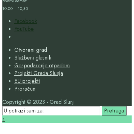
dnevni odmor:
10,00 – 10,30
Facebook
YouTube
Open
Search
Otvoreni grad
Window
Službeni glasnik
Gospodarenje otpadom
Projekti Grada Slunja
EU projekti
Proračun
Copyright © 2023 - Grad Slunj
Search
Pretraga
for:
Close
↑
Search