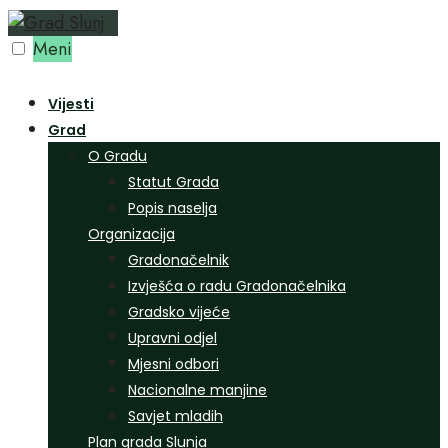
Preskoči
na
Meni
sadržaj
Vijesti
Grad
O Gradu
Statut Grada
Popis naselja
Organizacija
Gradonačelnik
Izvješća o radu Gradonačelnika
Gradsko vijeće
Upravni odjel
Mjesni odbori
Nacionalne manjine
Savjet mladih
Plan grada Slunja