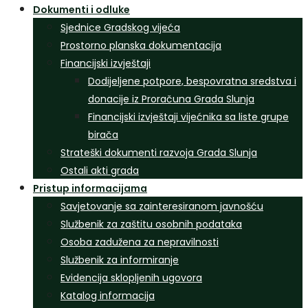
Dokumenti i odluke
Sjednice Gradskog vijeća
Prostorno planska dokumentacija
Financijski izvještaji
Dodijeljene potpore, bespovratna sredstva i
donacije iz Proračuna Grada Slunja
Financijski izvještaji vijećnika sa liste grupe
birača
Strateški dokumenti razvoja Grada Slunja
Ostali akti grada
Pristup informacijama
Savjetovanje sa zainteresiranom javnošću
Službenik za zaštitu osobnih podataka
Osoba zadužena za nepravilnosti
Službenik za informiranje
Evidencija sklopljenih ugovora
Katalog informacija