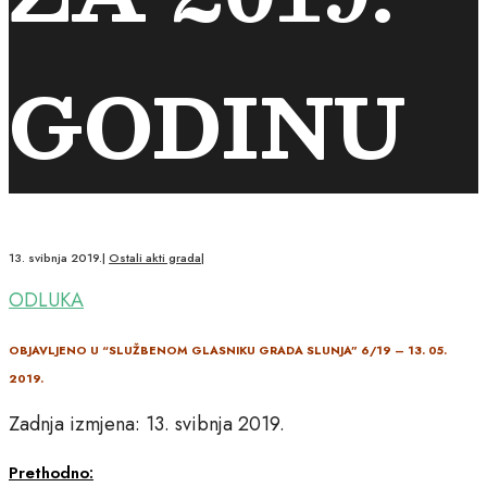
GODINU
13. svibnja 2019.
|
Ostali akti grada
|
ODLUKA
OBJAVLJENO U “SLUŽBENOM GLASNIKU GRADA SLUNJA” 6/19 – 13. 05.
2019.
Zadnja izmjena: 13. svibnja 2019.
Prethodno: