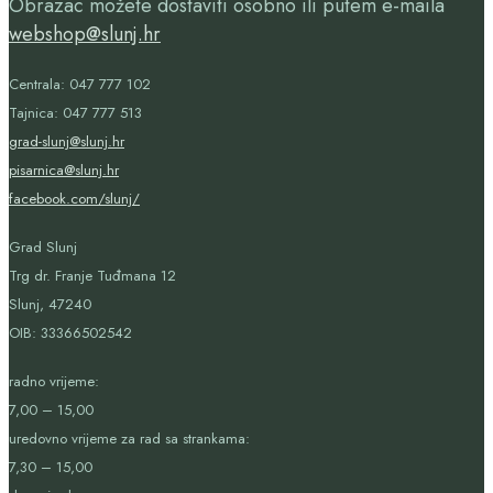
Obrazac možete dostaviti osobno ili putem e-maila
webshop@slunj.hr
Centrala: 047 777 102
Tajnica: 047 777 513
grad-slunj@slunj.hr
pisarnica@slunj.hr
facebook.com/slunj/
Grad Slunj
Trg dr. Franje Tuđmana 12
Slunj, 47240
OIB:
33366502542
radno vrijeme:
7,00 – 15,00
uredovno vrijeme za rad sa strankama:
7,30 – 15,00