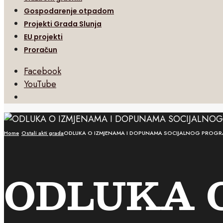
Gospodarenje otpadom
Projekti Grada Slunja
EU projekti
Proračun
Facebook
YouTube
Open
Search
Window
Home
Ostali akti grada
ODLUKA O IZMJENAMA I DOPUNAMA SOCIJALNOG PROGRA
ODLUKA 