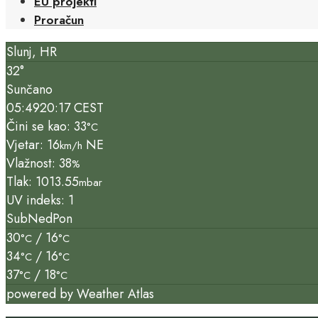
EU projekti
Proračun
Slunj, HR
32°
Sunčano
05:49
20:17 CEST
Čini se kao: 33
°C
Vjetar: 16
NE
km/h
Vlažnost: 38
%
Tlak: 1013.55
mbar
UV indeks: 1
Sub
Ned
Pon
30
/ 16
°C
°C
34
/ 16
°C
°C
37
/ 18
°C
°C
powered by
Weather Atlas