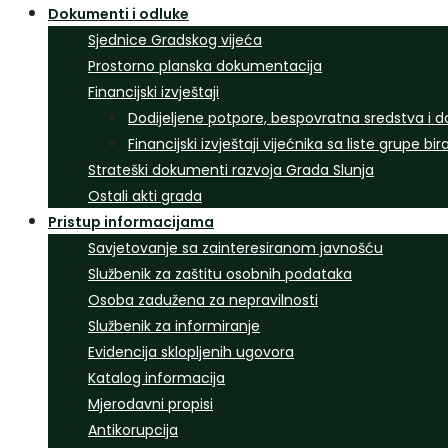
Dokumenti i odluke
Sjednice Gradskog vijeća
Prostorno planska dokumentacija
Financijski izvještaji
Dodijeljene potpore, bespovratna sredstva i d
Financijski izvještaji vijećnika sa liste grupe bi
Strateški dokumenti razvoja Grada Slunja
Ostali akti grada
Pristup informacijama
Savjetovanje sa zainteresiranom javnošću
Službenik za zaštitu osobnih podataka
Osoba zadužena za nepravilnosti
Službenik za informiranje
Evidencija sklopljenih ugovora
Katalog informacija
Mjerodavni propisi
Antikorupcija