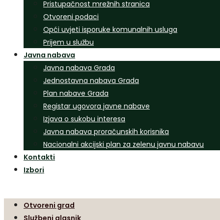
Pristupačnost mrežnih stranica
Otvoreni podaci
Opći uvjeti isporuke komunalnih usluga
Prijem u službu
Javna nabava
Javna nabava Grada
Jednostavna nabava Grada
Plan nabave Grada
Registar ugovora javne nabave
Izjava o sukobu interesa
Javna nabava proračunskih korisnika
Nacionalni akcijski plan za zelenu javnu nabavu
Kontakti
Izbori
Otvoreni grad
Službeni glasnik