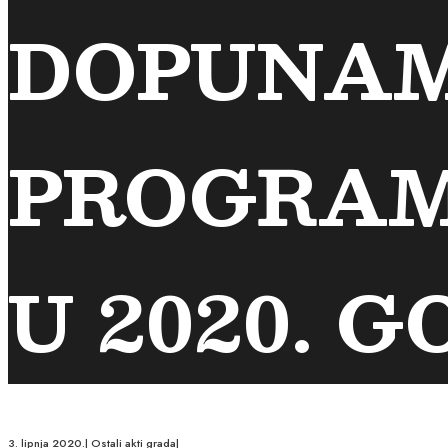
DOPUNAM
PROGRAM
U 2020. G
3. lipnja 2020.
|
Ostali akti grada
|