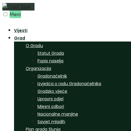
Preskoči
na
Meni
sadržaj
Vijesti
Grad
O Gradu
Statut Grada
Popis naselja
Organizacija
Gradonačelnik
Izvješća o radu Gradonačelnika
Gradsko vijeće
Upravni odjel
Mjesni odbori
Nacionalne manjine
Savjet mladih
Plan grada Slunja