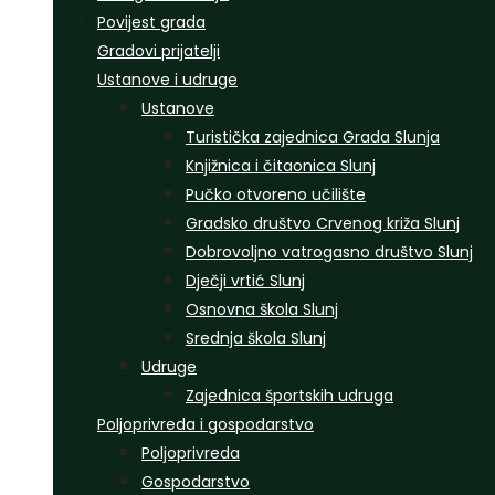
Povijest grada
Gradovi prijatelji
Ustanove i udruge
Ustanove
Turistička zajednica Grada Slunja
Knjižnica i čitaonica Slunj
Pučko otvoreno učilište
Gradsko društvo Crvenog križa Slunj
Dobrovoljno vatrogasno društvo Slunj
Dječji vrtić Slunj
Osnovna škola Slunj
Srednja škola Slunj
Udruge
Zajednica športskih udruga
Poljoprivreda i gospodarstvo
Poljoprivreda
Gospodarstvo