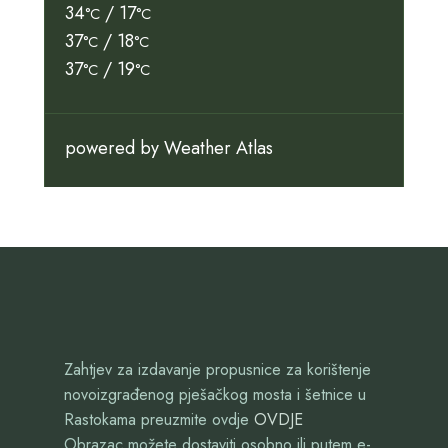
34
/ 17
°C
°C
37
/ 18
°C
°C
37
/ 19
°C
°C
powered by
Weather Atlas
Zahtjev za izdavanje propusnice za korištenje
novoizgrađenog pješačkog mosta i šetnice u
Rastokama preuzmite ovdje
OVDJE
Obrazac možete dostaviti osobno ili putem e-