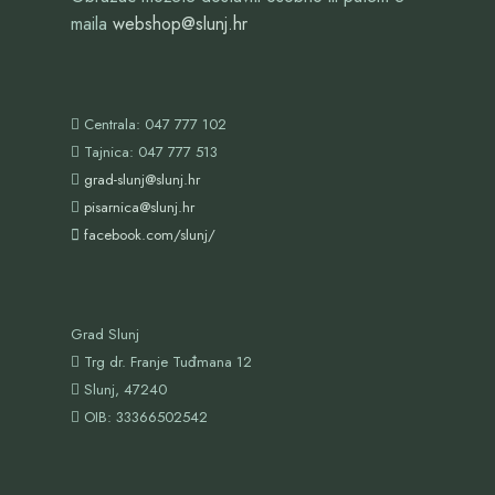
maila
webshop@slunj.hr
Centrala: 047 777 102
Tajnica: 047 777 513
grad-slunj@slunj.hr
pisarnica@slunj.hr
facebook.com/slunj/
Grad Slunj
Trg dr. Franje Tuđmana 12
Slunj, 47240
OIB:
33366502542