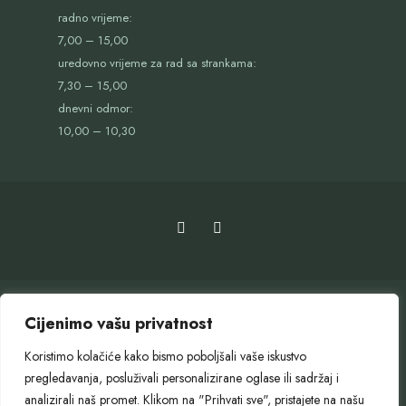
radno vrijeme:
7,00 – 15,00
uredovno vrijeme za rad sa strankama:
7,30 – 15,00
dnevni odmor:
10,00 – 10,30
Cijenimo vašu privatnost
Koristimo kolačiće kako bismo poboljšali vaše iskustvo
pregledavanja, posluživali personalizirane oglase ili sadržaj i
OTVORENI GRAD
SLUŽBENI GLASNIK
GOSPODARENJE OTPADOM
analizirali naš promet. Klikom na "Prihvati sve", pristajete na našu
PROJEKTI GRADA SLUNJA
EU PROJEKTI
PRORAČUN