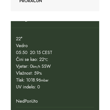
PRORAČUN
Slunj, HR
22°
Vedro
05:50
20:15 CEST
Čini se kao: 22
°C
Vjetar: 0
SSW
km/h
Vlažnost: 59
%
Tlak: 1018.96
mbar
UV indeks: 0
Ned
Pon
Uto