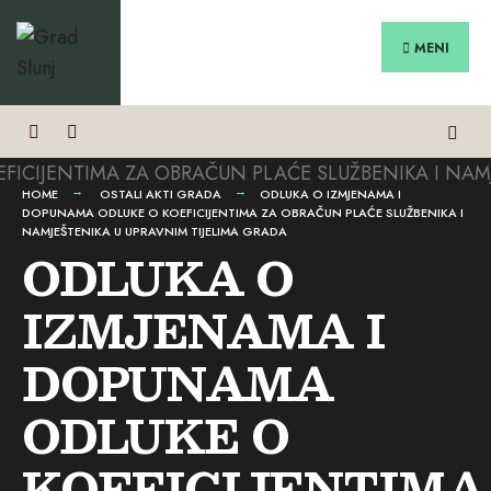
Search
Preskoči
for:
na
MENI
sadržaj
HOME
OSTALI AKTI GRADA
ODLUKA O IZMJENAMA I
DOPUNAMA ODLUKE O KOEFICIJENTIMA ZA OBRAČUN PLAĆE SLUŽBENIKA I
NAMJEŠTENIKA U UPRAVNIM TIJELIMA GRADA
ODLUKA O
IZMJENAMA I
DOPUNAMA
ODLUKE O
KOEFICIJENTIMA