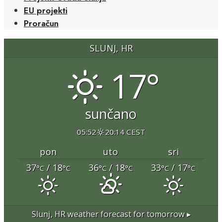
EU projekti
Proračun
SLUNJ, HR
17°
sunčano
05:52
20:14 CEST
pon
uto
sri
37
/ 18
36
/ 18
33
/ 17
°C
°C
°C
°C
°C
°C
Slunj, HR
weather forecast for tomorrow ▸