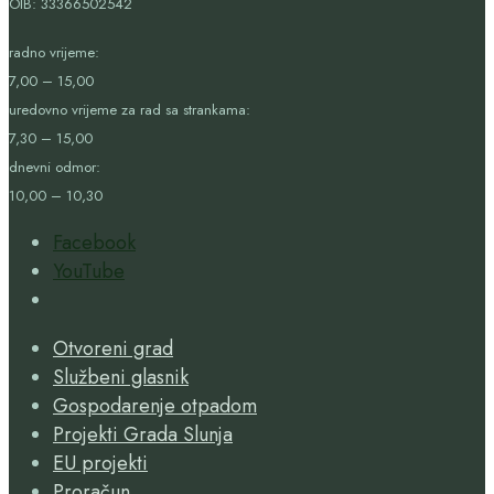
OIB:
33366502542
radno vrijeme:
7,00 – 15,00
uredovno vrijeme za rad sa strankama:
7,30 – 15,00
dnevni odmor:
10,00 – 10,30
Facebook
YouTube
Open
Search
Otvoreni grad
Window
Službeni glasnik
Gospodarenje otpadom
Projekti Grada Slunja
EU projekti
Proračun