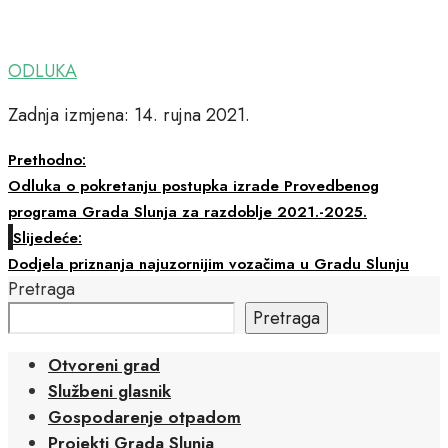
ODLUKA
Zadnja izmjena: 14. rujna 2021.
Prethodno:
Odluka o pokretanju postupka izrade Provedbenog
programa Grada Slunja za razdoblje 2021.-2025.
Slijedeće:
Dodjela priznanja najuzornijim vozačima u Gradu Slunju
Pretraga
Pretraga
Otvoreni grad
Službeni glasnik
Gospodarenje otpadom
Projekti Grada Slunja