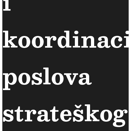
i
koordinaci
poslova
strateškog