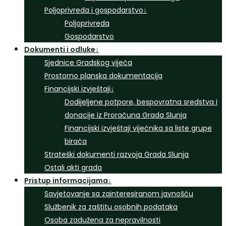
Poljoprivreda i gospodarstvo
↓
Poljoprivreda
Gospodarstvo
Dokumenti i odluke
↓
Sjednice Gradskog vijeća
Prostorno planska dokumentacija
Financijski izvještaji
↓
Dodijeljene potpore, bespovratna sredstva i
donacije iz Proračuna Grada Slunja
Financijski izvještaji vijećnika sa liste grupe
birača
Strateški dokumenti razvoja Grada Slunja
Ostali akti grada
Pristup informacijama
↓
Savjetovanje sa zainteresiranom javnošću
Službenik za zaštitu osobnih podataka
Osoba zadužena za nepravilnosti