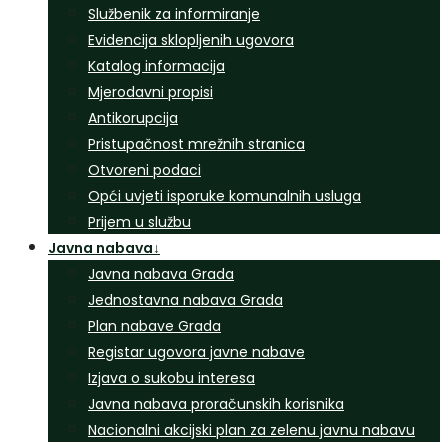
Službenik za informiranje
Evidencija sklopljenih ugovora
Katalog informacija
Mjerodavni propisi
Antikorupcija
Pristupačnost mrežnih stranica
Otvoreni podaci
Opći uvjeti isporuke komunalnih usluga
Prijem u službu
Javna nabava
↓
Javna nabava Grada
Jednostavna nabava Grada
Plan nabave Grada
Registar ugovora javne nabave
Izjava o sukobu interesa
Javna nabava proračunskih korisnika
Nacionalni akcijski plan za zelenu javnu nabavu