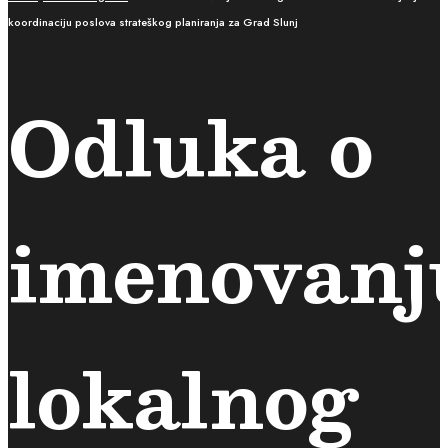
koordinaciju poslova strateškog planiranja za Grad Slunj
Odluka o
imenovanj
lokalnog