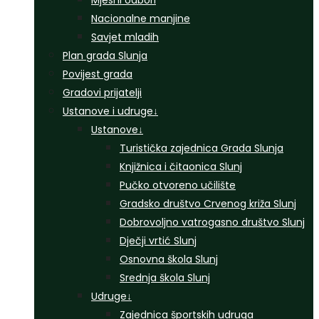
Mjesni odbori
Nacionalne manjine
Savjet mladih
Plan grada Slunja
Povijest grada
Gradovi prijatelji
Ustanove i udruge
↓
Ustanove
↓
Turistička zajednica Grada Slunja
Knjižnica i čitaonica Slunj
Pučko otvoreno učilište
Gradsko društvo Crvenog križa Slunj
Dobrovoljno vatrogasno društvo Slunj
Dječji vrtić Slunj
Osnovna škola Slunj
Srednja škola Slunj
Udruge
↓
Zajednica športskih udruga