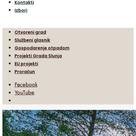
Kontakti
Izbori
Otvoreni grad
Službeni glasnik
Gospodarenje otpadom
Projekti Grada Slunja
EU projekti
Proračun
Facebook
YouTube
Open
Search
Window