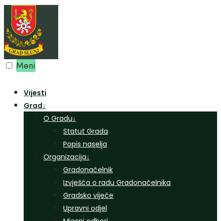
Preskoči
na
sadržaj
Meni
Vijesti
Grad
↓
O Gradu
↓
Statut Grada
Popis naselja
Organizacija
↓
Gradonačelnik
Izvješća o radu Gradonačelnika
Gradsko vijeće
Upravni odjel