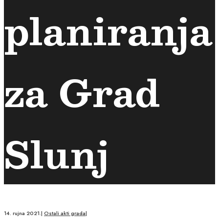
planiranja
za Grad
Slunj
14. rujna 2021.
|
Ostali akti grada
|