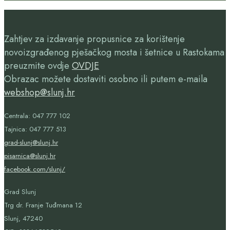
Zahtjev za izdavanje propusnice za korištenje
novoizgrađenog pješačkog mosta i šetnice u Rastokama
preuzmite ovdje
OVDJE
Obrazac možete dostaviti osobno ili putem e-maila
webshop@slunj.hr
Centrala: 047 777 102
Tajnica: 047 777 513
grad-slunj@slunj.hr
pisarnica@slunj.hr
facebook.com/slunj/
Grad Slunj
Trg dr. Franje Tuđmana 12
Slunj, 47240