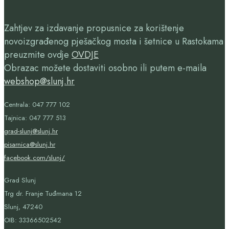
Zahtjev za izdavanje propusnice za korištenje
novoizgrađenog pješačkog mosta i šetnice u Rastokama
preuzmite ovdje
OVDJE
Obrazac možete dostaviti osobno ili putem e-maila
webshop@slunj.hr
Centrala: 047 777 102
Tajnica: 047 777 513
grad-slunj@slunj.hr
pisarnica@slunj.hr
facebook.com/slunj/
Grad Slunj
Trg dr. Franje Tuđmana 12
Slunj, 47240
OIB:
33366502542