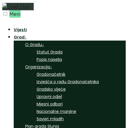
Preskoči
na
Meni
sadržaj
Vijesti
Grad
↓
O Gradu
↓
Statut Grada
Popis naselja
Organizacija
↓
Gradonačelnik
Izvješća o radu Gradonačelnika
Gradsko vijeće
Upravni odjel
Mjesni odbori
Nacionalne manjine
Savjet mladih
Plan grada Slunja