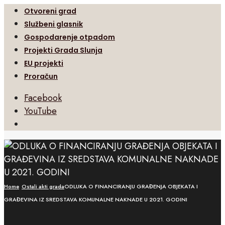
Otvoreni grad
Službeni glasnik
Gospodarenje otpadom
Projekti Grada Slunja
EU projekti
Proračun
Facebook
YouTube
Open
Search
Window
Home
Ostali akti grada
ODLUKA O FINANCIRANJU GRAĐENJA OBJEKATA I
GRAĐEVINA IZ SREDSTAVA KOMUNALNE NAKNADE U 2021. GODINI