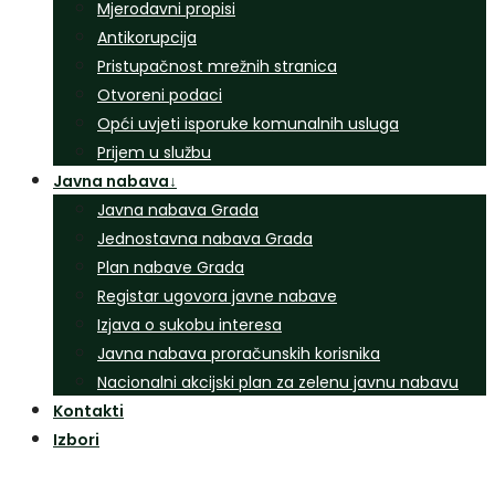
Mjerodavni propisi
Antikorupcija
Pristupačnost mrežnih stranica
Otvoreni podaci
Opći uvjeti isporuke komunalnih usluga
Prijem u službu
Javna nabava
↓
Javna nabava Grada
Jednostavna nabava Grada
Plan nabave Grada
Registar ugovora javne nabave
Izjava o sukobu interesa
Javna nabava proračunskih korisnika
Nacionalni akcijski plan za zelenu javnu nabavu
Kontakti
Izbori