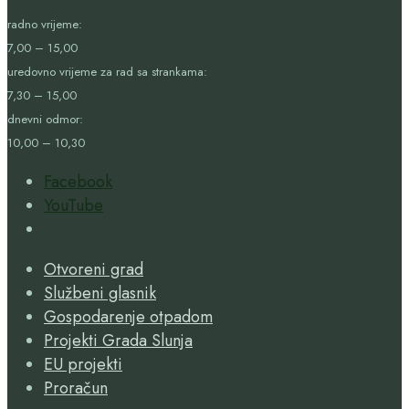
radno vrijeme:
7,00 – 15,00
uredovno vrijeme za rad sa strankama:
7,30 – 15,00
dnevni odmor:
10,00 – 10,30
Facebook
YouTube
Open
Search
Otvoreni grad
Window
Službeni glasnik
Gospodarenje otpadom
Projekti Grada Slunja
EU projekti
Proračun