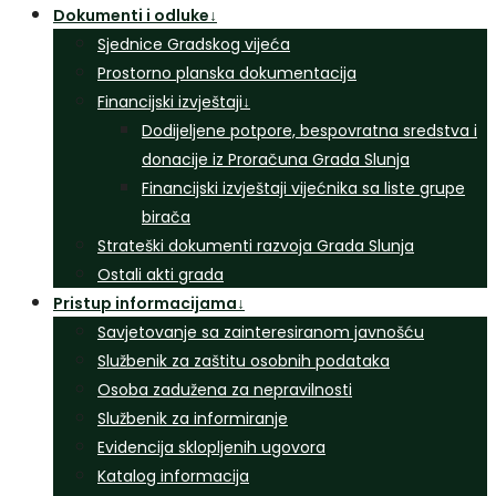
Dokumenti i odluke
↓
Sjednice Gradskog vijeća
Prostorno planska dokumentacija
Financijski izvještaji
↓
Dodijeljene potpore, bespovratna sredstva i
donacije iz Proračuna Grada Slunja
Financijski izvještaji vijećnika sa liste grupe
birača
Strateški dokumenti razvoja Grada Slunja
Ostali akti grada
Pristup informacijama
↓
Savjetovanje sa zainteresiranom javnošću
Službenik za zaštitu osobnih podataka
Osoba zadužena za nepravilnosti
Službenik za informiranje
Evidencija sklopljenih ugovora
Katalog informacija