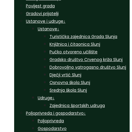
Povijest grada
Gradovi prijatelji
Ustanove i udruge
↓
Ustanove
↓
Turistička zajednica Grada Slunja
Knjižnica i čitaonica Slunj
Pučko otvoreno učilište
Gradsko društvo Crvenog križa Slunj
Dobrovoljno vatrogasno društvo Slunj
Dječji vrtić Slunj
Osnovna škola Slunj
Srednja škola Slunj
Udruge
↓
Zajednica športskih udruga
Poljoprivreda i gospodarstvo
↓
Poljoprivreda
Gospodarstvo