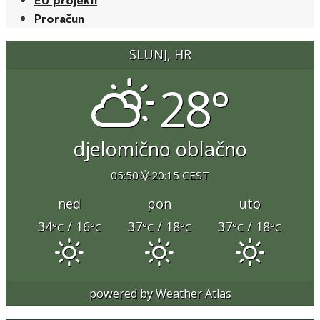
Proračun
SLUNJ, HR
28°
djelomično oblačno
05:50
20:15 CEST
ned
pon
uto
34
/ 16
37
/ 18
37
/ 18
°C
°C
°C
°C
°C
°C
powered by
Weather Atlas